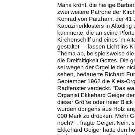
Maria krönt, die heilige Barb
zwei weitere Patrone der Kirc
Konrad von Parzham, der 41 J
Kapuzinerklosters in Altöttin
kümmerte, die an seine Pforte
Kirchenschiff und eines im A
gestaltet — lassen Licht ins Ki
Thema ab, beispielsweise die
die Dreifaltigkeit Gottes. Di
sei wegen der Orgel leider n
sehen, bedauerte Richard Fun
September 1962 die Kleis-Org
Radfenster verdeckt. "Das wa
Organist Ekkehard Geiger den
dieser Größe oder freier Blick
wurden übrigens aus Holz ange
000 Mark zu drücken. Mehr Ge
noch?" , fragte Geiger. Nein, 
Ekkehard Geiger hatte den hö