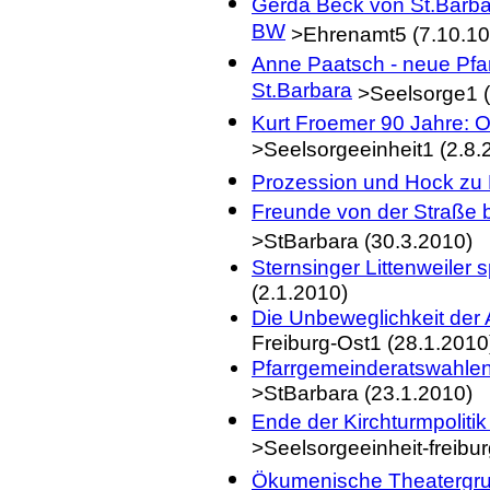
Gerda Beck von St.Barba
BW
>Ehrenamt5 (7.10.10
Anne Paatsch - neue Pfa
St.Barbara
>Seelsorge1 (
Kurt Froemer 90 Jahre: Or
>Seelsorgeeinheit1 (2.8.
Prozession und Hock zu
Freunde von der Straße
>StBarbara (30.3.2010)
Sternsinger Littenweiler
(2.1.2010)
Die Unbeweglichkeit der 
Freiburg-Ost1 (28.1.2010
Pfarrgemeinderatswahlen:
>StBarbara (23.1.2010)
Ende der Kirchturmpoliti
>Seelsorgeeinheit-freibur
Ökumenische Theatergrup