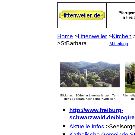
Pfarrgem
in Frei
Home
>
Littenweiler
>
Kirchen
>StBarbara
Mitteilung
Blick nach Süden in Littenweiler zum Turm
Allerheil
der St.Barbara-Kirche und Kybfelsen
d
http://www.freiburg-
schwarzwald.de/blog/rel
Aktuelle Infos
>Seelsorgee
Katholische Gemeinde St