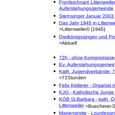
Fronleichnam Littenweiler
Auferstehungsgemeinde
Sternsinger Januar 2003 i
Das Jahr 1945 in Littenw
>Littenweiler0 (1945)
Dreikönigssingen und Pr
>Aktuell
72h - ohne Kompromisse
Ev. Auferstehungsgemei
Kath. Jugendverbände: 
>72Stunden
Felix Ketterer - Organist i
KJG - Katholische Junge
KÖB St.Barbara - kath. Öf
Littenweiler
>Buecherei-S
Mariengrotte - Lourdesgrot