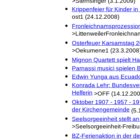
>Sternsinger (3.1.2009)
Krippenfeier für Kinder in
ost1 (24.12.2008)
Fronleichnamsprozessio
>LittenweilerFronleichna
Osterfeuer Karsamstag 2
>Oekumene1 (23.3.2008
Mignon Quartett spielt Ha
Parnassi musici spielen 
Edwin Yunga aus Ecuador 
Konrada Lehr: Bundesverd
Helferin
>OFF (14.12.200
Oktober 1907 - 1957 - 19
der Kirchengemeinde
(5.
Seelsorgeeinheit stellt a
>Seelsorgeeinheit-Freibu
BZ-Ferienaktion in der de