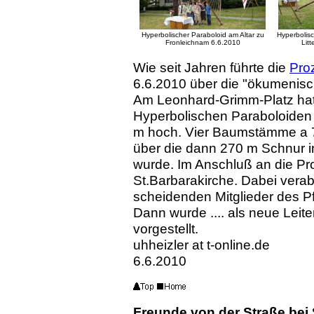
Hyperbolischer Paraboloid am Altar zu
Hyperbolisc
Fronleichnam 6.6.2010
Lit
Wie seit Jahren führte die
Pro
6.6.2010 über die "ökumenisc
Am Leonhard-Grimm-Platz hat
Hyperbolischen Paraboloiden a
m hoch. Vier Baumstämme a 
über die dann 270 m Schnur in
wurde. Im Anschluß an die Pr
St.Barbarakirche. Dabei verab
scheidenden Mitglieder des Pfa
Dann wurde .... als neue Leit
vorgestellt.
uhheizler at t-online.de
6.6.2010
Freunde von der Straße
bei