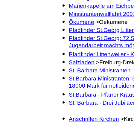
Marienkapelle am Eichbe
Ministrantenwallfahrt 20
Ökumene
>Oekumene
Pfadfinder St.Georg Litt
Pfadfinder St.Georg: 72
Jugendarbeit machts mög
Pfadfinder Littenweiler - 
Salzladen
>Freiburg-Drei
St. Barbara Ministranten
St.Barbara Ministranten:
18000 Mark für notleiden
St.Barbara - Pfarrer Krau
St. Barbara - Drei Jubil
Anschriften Kirchen
>Kir