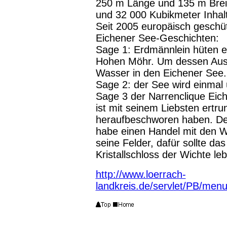
250 m Länge und 135 m Breit
und 32 000 Kubikmeter Inhalt
Seit 2005 europäisch geschü
Eichener See-Geschichten:
Sage 1: Erdmännlein hüten ei
Hohen Möhr. Um dessen Ausbr
Wasser in den Eichener See.
Sage 2: der See wird einmal 
Sage 3 der
Narrenclique Eic
ist mit seinem Liebsten ertru
heraufbeschworen haben. De
habe einen Handel mit den W
seine Felder, dafür sollte da
Kristallschloss der Wichte le
http://www.loerrach-
landkreis.de/servlet/PB/men