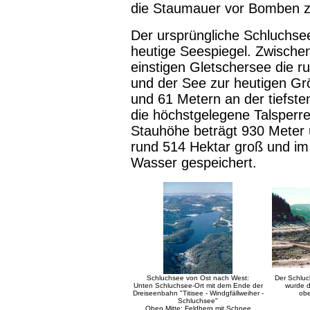
die Staumauer vor Bomben z
Der ursprüngliche Schluchsee
heutige Seespiegel. Zwisch
einstigen Gletschersee die 
und der See zur heutigen Gr
und 61 Metern an der tiefsten
die höchstgelegene Talsperr
Stauhöhe beträgt 930 Meter 
rund 514 Hektar groß und im
Wasser gespeichert.
Schluchsee von Ost nach West:
Der Schluch
Unten Schluchsee-Ort mit dem Ende der
wurde 
Dreiseenbahn "Titisee - Windgfällweiher -
obe
Schluchsee"
Oben Mitte: Feldberg mit Schnee