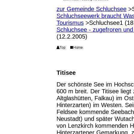
zur Gemeinde Schluchsee
>S
Schluchseewerk braucht Was
Tourismus
>Schluchsee1 (18
Schluchsee - zugefroren und
(12.2.2005)
Titisee
Der schönste See im Hochsch
600 m breit. Der Titisee lieg
Altglashütten, Falkau) im Os
Hinterzarten) im Westen. Sei
Feldsee kommende Seebach, s
Neustadt) und später Wutac
von Lenzkirch kommenden Hasl
Hinterzartener Gemarkung, zw