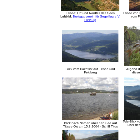
Titisee: Ort und Nordteil des Sees
Titisee von
Luftbild:
Breisgauverein für Segelflug e.V.
vom F
Freiburg
Blick vom Hochfirst auf Titisee und
Jugend d
Feldberg
dies
Tele-Blick 
Blick nach Norden über den See auf
über den
Titisee-Ort am 15.8.2004 - Schiff Titus