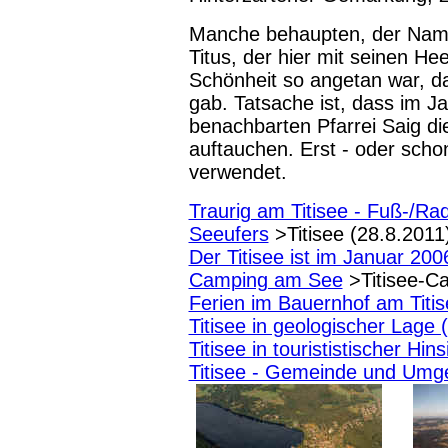
Manche behaupten, der Name
Titus, der hier mit seinen He
Schönheit so angetan war, 
gab. Tatsache ist, dass im 
benachbarten Pfarrei Saig d
auftauchen. Erst - oder scho
verwendet.
Traurig am Titisee - Fuß-/Ra
Seeufers
>Titisee (28.8.2011
Der Titisee ist im Januar 20
Camping am See
>Titisee-C
Ferien im Bauernhof am Titis
Titisee in geologischer Lage
Titisee in tourististischer Hi
Titisee - Gemeinde und Um