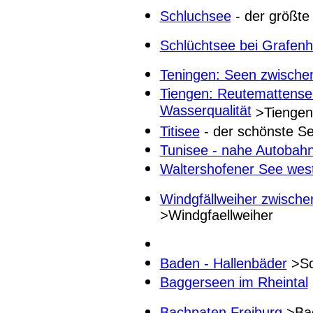
Schluchsee
- der größt
Schlüchtsee bei Grafen
Teningen: Seen zwische
Tiengen: Reutemattensee
Wasserqualität
>Tiengen 
Titisee
- der schönste S
Tunisee - nahe Autobahn
Waltershofener See west
Windgfällweiher zwische
>Windgfaellweiher
Baden - Hallenbäder
>S
Baggerseen im Rheintal
Bachpaten Freiburg
>Ba