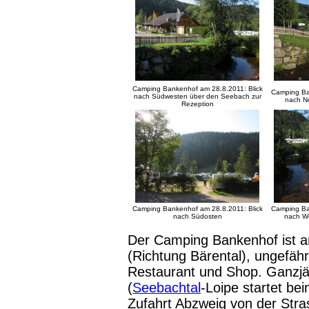
Camping Bankenhof am 28.8.2011: Blick
Camping Ba
nach Südwesten über den Seebach zur
nach No
Rezeption
Camping Bankenhof am 28.8.2011: Blick
Camping Ba
nach Südosten
nach W
Der Camping Bankenhof ist a
(Richtung Bärental), ungefäh
Restaurant und Shop. Ganzjä
(
Seebachtal
-Loipe startet be
Zufahrt Abzweig von der Stras