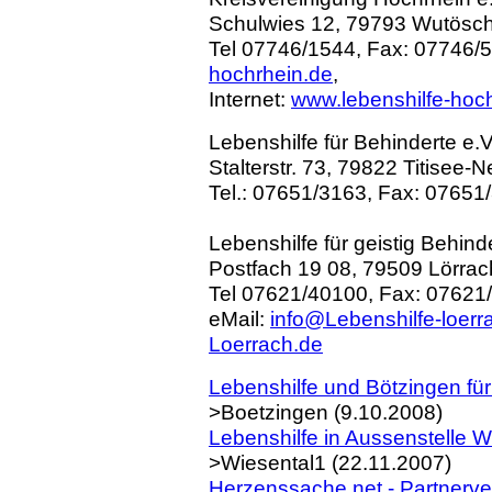
Schulwies 12, 79793 Wutösch
Tel 07746/1544, Fax: 07746/5
hochrhein.de
,
Internet:
www.lebenshilfe-hoc
Lebenshilfe für Behinderte e
Stalterstr. 73, 79822 Titisee-N
Tel.: 07651/3163, Fax: 07651
Lebenshilfe für geistig Behind
Postfach 19 08, 79509 Lörrac
Tel 07621/40100, Fax: 07621
eMail:
info@Lebenshilfe-loerr
Loerrach.de
Lebenshilfe und Bötzingen für
>Boetzingen (9.10.2008)
Lebenshilfe in Aussenstelle 
>Wiesental1 (22.11.2007)
Herzenssache.net - Partnerver