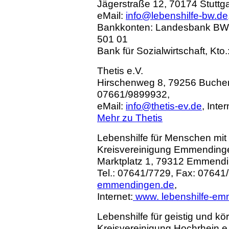
Jägerstraße 12, 70174 Stuttgar
eMail:
info@lebenshilfe-bw.de
Bankkonten: Landesbank BW St
501 01
Bank für Sozialwirtschaft, Kto
Thetis e.V.
Hirschenweg 8, 79256 Buchen
07661/9899932,
eMail:
info@thetis-ev.de
, Inter
Mehr zu Thetis
Lebenshilfe für Menschen mit 
Kreisvereinigung Emmending
Marktplatz 1, 79312 Emmend
Tel.: 07641/7729, Fax: 07641
emmendingen.de
,
Internet:
www. lebenshilfe-em
Lebenshilfe für geistig und k
Kreisvereinigung Hochrhein e