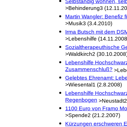
Selbständig wohnen, sel
>Behinderung3 (12.11.2
Martin Wangler: Benefiz 
>Musik3 (3.4.2010)
Irma Butsch mit dem DS
>Lebenshilfe (14.11.2008
Sozialtherapeuthische G
>Waldkirch2 (30.10.2008
Lebenshilfe Hochschwarz
Zusammenschluß?
>Lebe
Gelebtes Ehrenamt: Lebe
>Wiesental1 (2.8.2008)
Lebenshilfe Hochschwar
Regenbogen
>Neustadt2 
1100 Euro von Framo Mor
>Spende2 (21.2.2007)
Kürzungen erschweren Eh