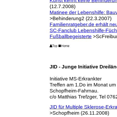
Kunst kennt keine Behinderung
(12.7.2008)
Matinee der Lebenshilfe: Ba
>Behinderung2 (22.3.2007)
Familienratgeber.de erhält ne
SC-Fanclub Lebenshilfe-Füchs
Fußballbegeisterte
>ScFreibur
JID - Junge Initiative Dreilä
Initiative MS-Erkrankter
Treffen am 1.Do im Monat um
Schopfheim-Fahrnau.
c/o Matthias Trefzger,
Tel
0762
JID für Multiple Sklerose-Erk
>Schopfheim (26.11.2008)