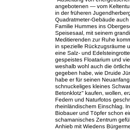
angebotenen — vom Keltentum 
in der früheren Jugendherberg
Quadratmeter-Gebäude auch 
Familie Hummes ins Obergesc
Speisesaal, mit seinem grand
Meditierenden zur Ruhe komm
in spezielle Rückzugsräume 
eine Salz- und Edelsteingrott
gespeistes Floatarium und vie
weshalb wohl auch die örtlic
gegeben habe, wie Druide Jür
habe er für seinen Neuanfang
schnuckeliges kleines Schwa
Betonklotz" kaufen, wollen, e
Federn und Naturfotos gesch
rheinländischem Einschlag. In
Biobauer und Töpfer schon ein
schamanisches Zentrum gefüh
Anhieb mit Wiedens Bürgermei