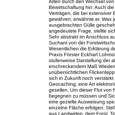
Arten durch den Wechsel von b
Bewirtschaftung hin. Auch di
Verträgen, die bei extensiver
gewähren, erwähnte er. Was j
ausgebrachten Gülle geschehe
angedeutete Frage, stellte sich
Sehr abstrakt im Anschluss au
Suchant von der Forstwirtscha
Wesentlichen die Erklärung d
Praxis Förster Eckhart Lohmül
stufenweise Darstellung der a
erschreckendem Maß Wieden ü
unübersichtlichen Flickentep
sich in Zukunft noch verstärkt
Geocaching, eine Art elektron
gesellen. Um dieser Flut von 
begegnen zu müssen und Siche
eine gezielte Ausweisung spez
einzelne Fläche erfolgen. Ste
aus Landwirten, dem Forst, T