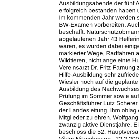
Ausbildungsabende der fünf A
erfolgreich bestanden haben 
Im kommenden Jahr werden si
BW-Examen vorbereiten. Auc
beschafft. Naturschutzobmann 
abgelaufenen Jahr 43 Helfer
waren, es wurden dabei einig
markierter Wege, Radfahren 
Wildtieren, nicht angeleinte 
Vereinsarzt Dr. Fritz Farnung 
Hilfe-Ausbildung sehr zufried
Wiesler noch auf die geplant
Ausbildung des Nachwuchses,
Prüfung im Sommer sowie auf da
Geschäftsführer Lutz Scherer 
der Landesleitung. Ihm oblag
Mitglieder zu ehren. Wolfgang L
zwanzig aktive Dienstjahre. 
beschloss die 52. Hauptvers
V
iktor Nitzschmann , 22.3.20