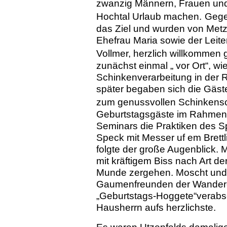
zwanzig Männern, Frauen und 
Hochtal Urlaub machen.
Gege
das Ziel und wurden von Metz
Ehefrau Maria sowie der Leite
Vollmer, herzlich willkommen 
zunächst einmal „ vor Ort“, wi
Schinkenverarbeitung in der R
später begaben sich die Gäs
zum genussvollen Schinkensc
Geburtstagsgäste im Rahmen e
Seminars die Praktiken des S
Speck mit Messer uf em Brettl
folgte der große Augenblick. 
mit kräftigem Biss nach Art d
Munde zergehen. Moscht und C
Gaumenfreunden der Wandere
„Geburtstags-Hoggete“verabs
Hausherrn aufs herzlichste.
Es waren Utzenfelds damalige