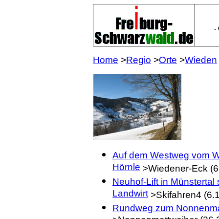
-
Home
>
Regio
>
Orte
>
Wieden
Auf dem Westweg vom W
Hörnle
>Wiedener-Eck (6.
Neuhof-Lift in Münstertal s
Landwirt
>Skifahren4 (6.1
Rundweg zum Nonnenmat