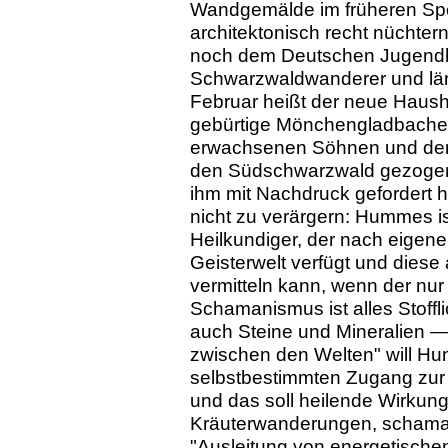
Wandgemälde im früheren Spei
architektonisch recht nüchter
noch dem Deutschen Jugendhe
Schwarzwaldwanderer und lär
Februar heißt der neue Haus
gebürtige Mönchengladbacher i
erwachsenen Söhnen und dere
den Südschwarzwald gezogen— 
ihm mit Nachdruck gefordert hä
nicht zu verärgern: Hummes i
Heilkundiger, der nach eigen
Geisterwelt verfügt und dies
vermitteln kann, wenn der nur 
Schamanismus ist alles Stoffl
auch Steine und Mineralien — 
zwischen den Welten" will H
selbstbestimmten Zugang zur "
und das soll heilende Wirkung 
Kräuterwanderungen, schama
"Ausleitung von energetischen