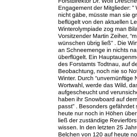
Forstdirektor Dr. Wolf Dresc
Engagement der Mitglieder: ”
nicht gäbe, müsste man sie g
beflügelt von den aktuellen L
Winterolympiade zog man Bila
Vorsitzender Martin Zeiher, “
wünschen übrig ließ” . Die Wi
an Schneemenge in nichts nac
überflügelt. Ein Hauptaugenme
des Forstamts Todtnau, auf d
Beobachtung, noch nie so Not 
Winter. Durch “unvernünftige 
Wortwahl, werde das Wild, das
aufgescheucht und verunsiche
haben ihr Snowboard auf dem 
passt” . Besonders gefährdet 
heute nur noch in Höhen über 
ließ der zuständige Revierfö
wissen. In den letzten 25 Jah
Belchen von 120 auf heute no