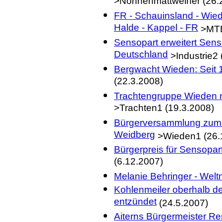
>Nonnenmattweiher (26.
FR - Schauinsland - Wie
Halde - Kappel - FR
>MTB
Sensopart erweitert Sens
Deutschland
>Industrie2 
Bergwacht Wieden: Seit 
(22.3.2008)
Trachtengruppe Wieden n
>Trachten1 (19.3.2008)
Bürgerversammlung zum 
Weidberg
>Wieden1 (26.
Bürgerpreis für Sensopa
(6.12.2007)
Melanie Behringer - Welt
Kohlenmeiler oberhalb d
entzündet
(24.5.2007)
Aiterns Bürgermeister Re