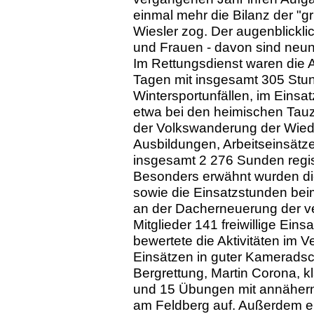
einmal mehr die Bilanz der "g
Wiesler zog. Der augenblickli
und Frauen - davon sind neu
Im Rettungsdienst waren die 
Tagen mit insgesamt 305 Stun
Wintersportunfällen, im Eins
etwa bei den heimischen Tauz
der Volkswanderung der Wied
Ausbildungen, Arbeitseinsät
insgesamt 2 276 Sunden regist
Besonders erwähnt wurden die
sowie die Einsatzstunden beim
an der Dacherneuerung der v
Mitglieder 141 freiwillige Eins
bewertete die Aktivitäten im V
Einsätzen in guter Kameradscha
Bergrettung, Martin Corona, kl
und 15 Übungen mit annäher
am Feldberg auf. Außerdem erw