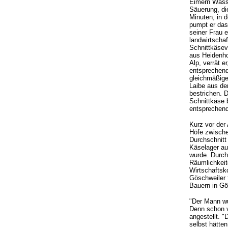
Eimern Wasse
Säuerung, di
Minuten, in 
pumpt er das
seiner Frau e
landwirtschaf
Schnittkäsev
aus Heidenho
Alp, verrät e
entsprechend
gleichmäßige
Laibe aus d
bestrichen. D
Schnittkäse 
entsprechend
Kurz vor der
Höfe zwische
Durchschnitt 
Käselager au
wurde. Durch
Räumlichkeit
Wirtschaftsk
Göschweiler f
Bauern in Gö
"Der Mann wu
Denn schon v
angestellt. 
selbst hätte