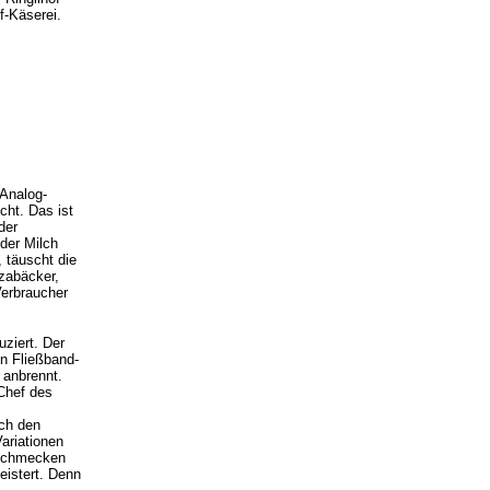
f-Käserei.
"Analog-
cht. Das ist
der
der Milch
 täuscht die
zzabäcker,
Verbraucher
ziert. Der
en Fließband-
 anbrennt.
 Chef des
ch den
ariationen
 schmecken
eistert. Denn