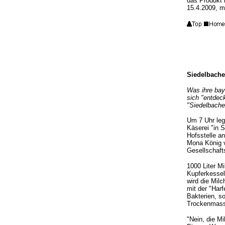
das Produkt i
15.4.2009, m
Siedelbache
Was ihre bay
sich "entdeck
"Siedelbache
Um 7 Uhr leg
Käserei "in 
Hofsstelle a
Mona König
Gesellschaft
1000 Liter Mi
Kupferkessel
wird die Milc
mit der "Har
Bakterien, s
Trockenmasse
"Nein, die Mi