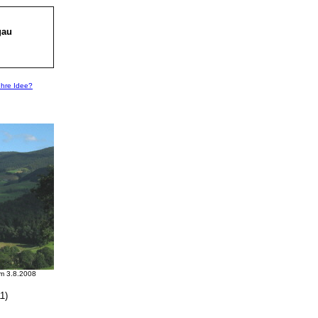
gau
Ihre Idee?
am 3.8.2008
1)