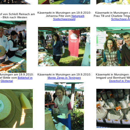
Käsemarkt in Munzingen am 19.9.2010:
Käsemarkt in Munzingen
of von Schloß Reinach am
Johanna Fritz vom
Naturpark
Frau Till und Charlote Trö
 - Blick nach Westen
Südschwarzwald
Schluchsee-Ä
Munzingen am 19.9.2010:
Käsemarkt in Munzingen am 19.9.2010:
Käsemarkt in Munzingen 
ef Birkle vom
Birklehof in
Monte Ziego in Teningen
Irmgard und Bernhard Wi
Glottertal
Dorerhof in Pre