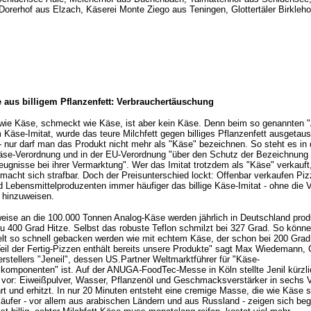
Dorerhof aus Elzach, Käserei Monte Ziego aus Teningen, Glottertäler Birkleho
 aus billigem Pflanzenfett: Verbrauchertäuschung
 wie Käse, schmeckt wie Käse, ist aber kein Käse. Denn beim so genannten 
 Käse-Imitat, wurde das teure Milchfett gegen billiges Pflanzenfett ausgetaus
 - nur darf man das Produkt nicht mehr als "Käse" bezeichnen. So steht es in 
se-Verordnung und in der EU-Verordnung "über den Schutz der Bezeichnung 
eugnisse bei ihrer Vermarktung". Wer das Imitat trotzdem als "Käse" verkauft,
 macht sich strafbar. Doch der Preisunterschied lockt: Offenbar verkaufen Pi
d Lebensmittelproduzenten immer häufiger das billige Käse-Imitat - ohne die 
 hinzuweisen.
ise an die 100.000 Tonnen Analog-Käse werden jährlich in Deutschland produ
 zu 400 Grad Hitze. Selbst das robuste Teflon schmilzt bei 327 Grad. So könn
lt so schnell gebacken werden wie mit echtem Käse, der schon bei 200 Grad
Teil der Fertig-Pizzen enthält bereits unsere Produkte" sagt Max Wiedemann,
rstellers "Jeneil", dessen US.Partner Weltmarktführer für "Käse-
mponenten" ist. Auf der ANUGA-FoodTec-Messe in Köln stellte Jenil kürzli
vor: Eiweißpulver, Wasser, Pflanzenöl und Geschmacksverstärker in sechs V
rt und erhitzt. In nur 20 Minuten entsteht eine cremige Masse, die wie Käse
nkäufer - vor allem aus arabischen Ländern und aus Russland - zeigen sich beg