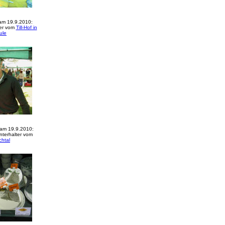
 am 19.9.2010:
ger vom
Till-Hof in
ule
am 19.9.2010:
nterhalter vom
chtal