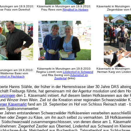
Munzingen am 19.9.2010:
Käsemarkt in Munzingen am 19.9.2010:
Käsemarkt in Munzingen 
se Fratz vom Dorerhof
Frau Rees vom
Ringlihof in Horben
Ziegenkäse vom R
Käsemarkt in Munzingen am 19.9.2010:
Käsemarkt in Munzingen 
Munzingen am 19.9.2010:
Regina Loreth vom
Lindenhof in Schwand
Herman Karg von Lindenb
d Waldemar Baier vom
und Rita Gering vom
Adamshof im
enhof in Fischbach
Zastlertal
(links)
erte Hanns Stähle, der früher in der Herrenstrasse über 30 Jahre DAS altei
häft Freiburgs führte, hat gemeinsam mit der Agentur msolution und dem Ho
unzingen
den 1. Käsemarkt initiiert. Auf diesem bieten Hofkäsereien aus der 
und Winzer ihren Wein. Ziel ist die Kreation einer regionalen Schwarzwälder
erger Käsemarkt
fand am 19. September im Hof von Schloss Reinach statt - b
em Spätsommerwetter.
0er Jahren entstandenen Schwarzwälder Hofkäsereien verarbeiten ausschließl
hen oder Ziegen zu Käse, um ihn auch selbst zu vermarkten. 18 Hofkäsereien
m Südschwarzwald zusammengeschlossen, von denen diese am 1. Käsemarkt
ilnehmen: Ziegenhof Zastler aus Oberried, Lindenhof aus Schwand im Kleine
 Schluchsee-Äule, Melcherhof aus Buchenbach, Talmattenhof aus Schluchsee,