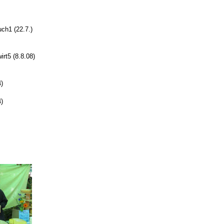
ch1 (22.7.)
rt5 (8.8.08)
)
)