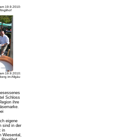
am 19.9.2010:
inglihof
am 19.9.2010:
erg im Allgäu
ngesessenes
tel Schloss
Region ihre
 Käsemarke.
ei
ich eigene
 sind in der
 in
n Wiesental,
 Ringlihof