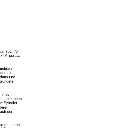
un auch für
itet, der als
mobilen
nden die
olaus und
ründete
 in den
äurebakterien
rt Spindler
derer
nach der
von mehreren