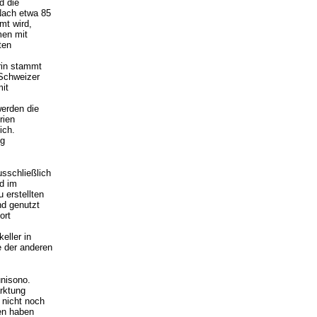
d die
Nach etwa 85
mt wird,
men mit
ten
rin stammt
 Schweizer
mit
werden die
rien
ich.
ng
usschließlich
d im
 erstellten
nd genutzt
ort
eller in
e der anderen
nisono.
rktung
 nicht noch
en haben