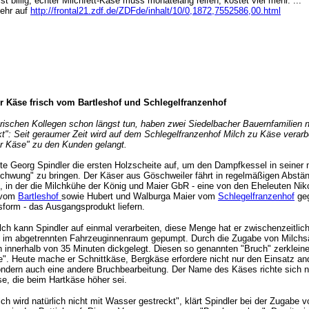
st billig, echter Milchfett-Käse muss monatelang reifen, kostet viel mehr. ...
ehr auf
http://frontal21.zdf.de/ZDFde/inhalt/10/0,1872,7552586,00.html
r Käse frisch vom Bartleshof und Schlegelfranzenhof
rischen Kollegen schon längst tun, haben zwei Siedelbacher Bauernfamilien n
t": Seit geraumer Zeit wird auf dem Schlegelfranzenhof Milch zu Käse verarbe
r Käse" zu den Kunden gelangt.
te Georg Spindler die ersten Holzscheite auf, um den Dampfkessel in seiner 
Schwung" zu bringen. Der Käser aus Göschweiler fährt in regelmäßigen Abstä
n, in der die Milchkühe der König und Maier GbR - eine von den Eheleuten Nik
 vom
Bartleshof
sowie Hubert und Walburga Maier vom
Schlegelfranzenhof
geg
sform - das Ausgangsprodukt liefern.
lch kann Spindler auf einmal verarbeiten, diese Menge hat er zwischenzeitlich
 im abgetrennten Fahrzeuginnenraum gepumpt. Durch die Zugabe von Milchs
h innerhalb von 35 Minuten dickgelegt. Diesen so genannten "Bruch" zerkleine
fe". Heute mache er Schnittkäse, Bergkäse erfordere nicht nur den Einsatz an
ondern auch eine andere Bruchbearbeitung. Der Name des Käses richte sich 
, die beim Hartkäse höher sei.
lch wird natürlich nicht mit Wasser gestreckt", klärt Spindler bei der Zugabe 