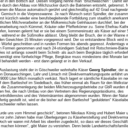
r in den Bottich auf. Diesen Vorgang nenne man "Bruchwaschen": Damit wir
e durch den Abbau von Milchzucker durch die Bakterien entsteht, gebremst. 
denen die Masse automatisch gerührt und gleichmäßig auf 42 Grad nachgewär
 Gemisch in die Vorpresswanne. Je nach Wunsch setzt Spindler, der zusam
rst kürzlich wieder eine berufsbegleitende Fortbildung zum staatlich anerkann
tlichen Milchverarbeiter an der Molkereischule Gelnhausen durchlief, bei der
erarbeitung noch Kümmel, Kräuter oder Pfefferkörner zu. Seine Ehefrau Kath
fen, kennen gelernt hat er sie bei einem Sommereinsatz als Käser auf einer
r, während er die Süßmolke ablässt. Übrig bleibt der Bruch, der in der Wanne 
en Gewichten 15 Minuten vorgepresst wird. Der so entstandene Block wird in
 Würfel geschnitten und in runden Formen bis abends gepresst. Anderntags 
en Formen genommen und nach 24-stündigem Salzbad mit Rotschmiere-Bakte
ies ist anfangs sowohl beim Schnitt- als auch beim Bergkäse täglich erforderl
benötigt eine fünfwöchige Pflege, Bergkäse muss mindestens drei Monate la
 behandelt werden - erst dann gelangt er in den Verkauf.
 Auslastung steht der in Göschweiler wohnhafte Käser
Georg Spindler
, der a
n Donaueschingen, Lahr und Lörrach mit Direktvermarktungsquote anfährt un
9000 Liter Milch monatlich verkäst. Noch lagert er sämtliche Käselaibe im neu
f dem Bartleshof im Siedelbach, das früher einmal als Raum für den Melksta
 die Zusammenlegung der beiden Milcherzeugungsbetriebe zur GbR wurden d
en frei, die nach Umbau von den Vertretern des Regierungspräsidiums, des
ontrolldienstes und des Veterinäramtes abgenommen wurden. Wenn der Naturk
ertig gestellt ist, wird er die bisher auf dem Bartleshof "geduldeten" Käselaib
schweiler reifen lassen.
rde uns vom Himmel geschickt", betonen Nikolaus König und Hubert Maier u
or zehn Jahren habe man Überlegungen zu Käseherstellung und Direktverma
"Doch wir waren mit Arbeit bis obenhin zugedeckt, so dass wir dieses Geschäft
n machen können", gibt Maier zu verstehen. Denn beide Landwirtschaftsfamili