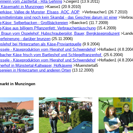
nnerin vom Zastlertal - Rita Gehring
>Ziegen1 (13.9.2011)
r Käsemarkt in Munzingen
>Kaese1 (20.9.2010)
erkäse: Vallee de Munster, Elsass, AOC, AOP
>Verbraucher1 (26.7.2010)
mittelimitate sind noch kein Skandal - das Geschrei darum ist einer
>Verbrau
g-Käse: Selberbacken - Großbäckereien
>Baecker1 (11.7.2009)
g-Käse aus billigem Pflanzenfett: Verbrauchertäuschung
(15.4.2009)
n Braun vom Ospelehof: Hubschrauberpilot, Bauer, Bergkäseproduzent
>Landwi
erfeinerung -
darüber brunzen
(25.11.2006)
slehof bei Hinterzarten als Käse-Proviantquelle
(9.9.2004)
ssele - Käseproduktion vom Hierahof und Schwendehof
>Hofladen1 (4.8.2004
lbacher Käse frisch vom Bartleshof und Schlegelfranzenhof
(25.6.2004)
ssele - Käseproduktion vom Hierahof und Schwendehof
>Hofladen1 (4.8.2004
erhof in Münstertal-Kaltwaser, Hofkäserei
>Muenstertal5
ereien in Hinterzarten und anderen Orten
(13.12.2000)
markt in Munzingen