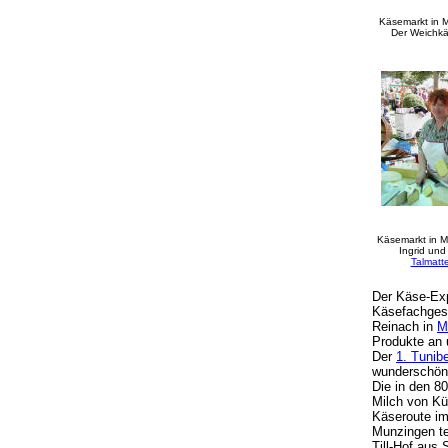
Käsemarkt in 
Der Weichkä
Käsemarkt in 
Ingrid un
Talmatt
Der Käse-Exp
Käsefachgesc
Reinach in
M
Produkte an 
Der
1. Tunib
wunderschön
Die in den 8
Milch von Kü
Käseroute i
Munzingen te
Till-Hof aus