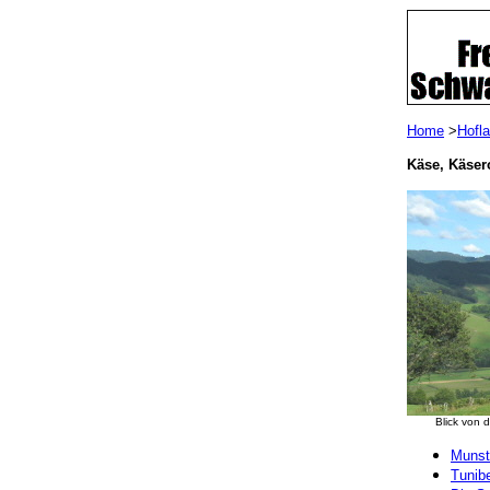
Home
>
Hofl
Käse, Käser
Blick von 
Munst
Tunib