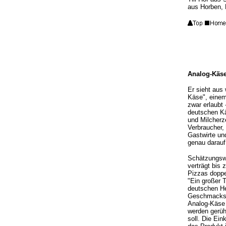
aus Horben, 
Analog-Käse
Er sieht aus
Käse", einem
zwar erlaubt
deutschen Kä
und Milcherz
Verbraucher,
Gastwirte un
genau darauf
Schätzungswe
verträgt bis
Pizzas doppe
"Ein großer 
deutschen He
Geschmacksko
Analog-Käse 
werden gerüh
soll. Die Ei