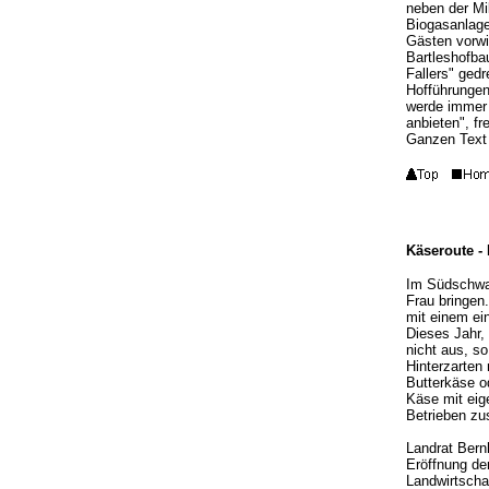
neben der Mi
Biogasanlage
Gästen vorwi
Bartleshofbau
Fallers" gedr
Hofführungen
werde immer 
anbieten", fr
Ganzen Text 
Käseroute - 
Im Südschwar
Frau bringen.
mit einem ein
Dieses Jahr,
nicht aus, s
Hinterzarten
Butterkäse o
Käse mit eige
Betrieben z
Landrat Bern
Eröffnung de
Landwirtscha