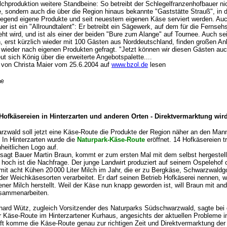
lchproduktion weitere Standbeine: So betreibt der Schlegelfranzenhofbauer nic
, sondern auch die über die Region hinaus bekannte "Gaststätte Strauß", in 
egend eigene Produkte und seit neuestem eigenen Käse serviert werden. Auc
er ist ein "Allroundtalent": Er betreibt ein Sägewerk, auf dem für die Fernsehs
eht wird, und ist als einer der beiden "Bure zum Alange" auf Tournee. Auch se
, erst kürzlich wieder mit 100 Gästen aus Norddeutschland, finden großen An
wieder nach eigenen Produkten gefragt. "Jetzt können wir diesen Gästen au
eut sich König über die erweiterte Angebotspalette....
von Christa Maier vom 25.6.2004 auf
www.bzol.de
lesen
Hofkäsereien in Hinterzarten und anderen Orten - Direktvermarktung wird
zwald soll jetzt eine Käse-Route die Produkte der Region näher an den Mann
 In Hinterzarten wurde die
Naturpark-Käse-Route
eröffnet. 14 Hofkäsereien tr
heitlichen Logo auf.
 sagt Bauer Martin Braun, kommt er zum ersten Mal mit dem selbst hergestel
o hoch ist die Nachfrage. Der junge Landwirt produziert auf seinem Ospelehof 
 mit acht Kühen 20
'
000 Liter Milch im Jahr, die er zu Bergkäse, Schwarzwaldg
der Weichkäsesorten verarbeitet. Er darf seinen Betrieb Hofkäserei nennen, we
ner Milch herstellt. Weil der Käse nun knapp geworden ist, will Braun mit an
usammenarbeiten.
hard Wütz, zugleich Vorsitzender des Naturparks Südschwarzwald, sagte bei 
r Käse-Route im Hinterzartener Kurhaus, angesichts der aktuellen Probleme i
ft komme die Käse-Route genau zur richtigen Zeit und Direktvermarktung der