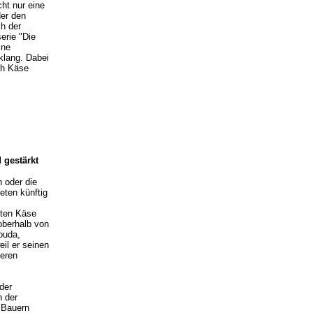
ht nur eine
der den
h der
erie "Die
ine
klang. Dabei
ch Käse
 gestärkt
 oder die
eten künftig
lten Käse
oberhalb von
ouda,
il er seinen
deren
der
n der
 Bauern