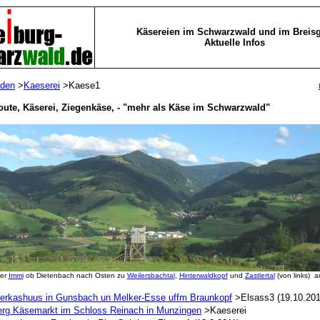
Käsereien im Schwarzwald und im Breis
Aktuelle Infos
aden
>
Kaeserei
>Kaese1
oute, Käserei, Ziegenkäse, - "mehr als Käse im Schwarzwald"
der
Immi
ob Dietenbach nach Osten zu
Weilersbachtal
,
Hinterwaldkopf
und
Zastlertal
(von links) 
erkashuus in Gunsbach un Melker-Esse uffm Braunkopf
>Elsass3 (19.10.201
erg Käsemarkt im Schloss Reinach in Munzingen
>Kaeserei