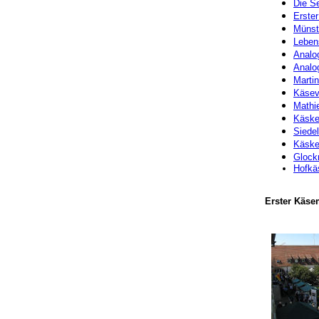
Die Se
Erste
Münst
Lebens
Analo
Analo
Marti
Käsev
Mathie
Käske
Siede
Käske
Glockn
Hofkäs
Erster Käse