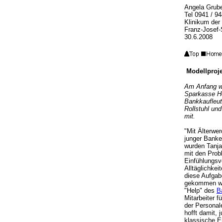
Angela Grube
Tel 0941 / 9
Klinikum der
Franz-Josef-
30.6.2008
Modellproj
Am Anfang wa
Sparkasse Ho
Bankkaufleut
Rollstuhl un
mit.
"Mit Älterwer
junger Banke
wurden Tanja
mit den Prob
Einfühlungsv
Alltäglichke
diese Aufgab
gekommen war
"Help" des
B
Mitarbeiter f
der Personale
hofft damit,
klassische Eh