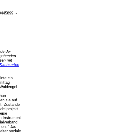
/ 9445899 -
nde der
ngehenden
zen mit
Kirchzarten
inte ein
mittag
 Waldvogel
chon
en sie auf
et. Zustande
ellprojekt
weise
en Instrument
zialverband
nen. "Das
eiter soziale