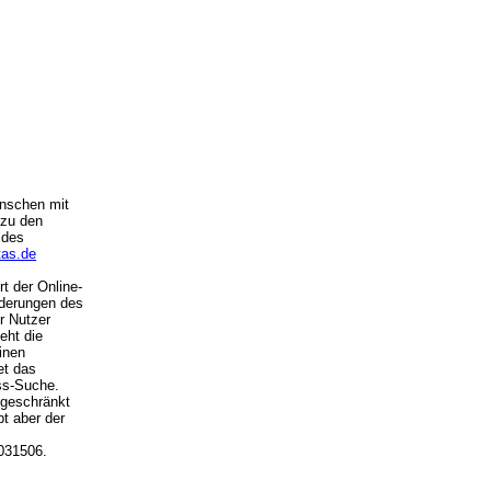
enschen mit
 zu den
 des
tas.de
t der Online-
rderungen des
r Nutzer
eht die
inen
et das
ess-Suche.
ngeschränkt
t aber der
031506.