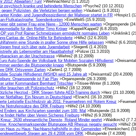
hr 2012: Abwarten? Tun!
>Weihnachten2 (1.1.2012)
ür psychisch kranke und behinderte Menschen
>Psyche2 (10.12.2011)
 gegen Polizisten, die Verletzten bergen wollen
>Vauban1 (1.9.2011)
nter Kinder- und Jugendhospizdienst der Malteser startet in FR
>Hospiz1 (12
tan-Flutkatastrophe: Spendenkonten
>EineWelt5 (15.9.2010)
eier gibt seiner Frau eine Niere - 12000 Menschen warten
>Organspende (24.
gsmedaille für den Retter Timo Kröger
>Kappel/Kappel2 (6.8.2010)
r-OP von Prof Rainer Schmelzeisen ermöglicht normales Leben
>Uniklinik1 (2
ng-Caritas.de: Online-Hilfe für Behinderte
>Hilfe2 (12.6.2010)
uhlfahrerin eine Stunde in praller Sonne ohne Hilfe gelassen
>Hilfe2 (6.6.2010
tegen freut sich über gute Jugendarbeit
>Stegen6 (1.4.2010)
istreife als Lebensretter am Hauptbahnhof
>Polizei (11.3.2010)
rbaracken an der Urachstrasse
>Wiehre2 (8.12.2009)
Euro Auto-Spende der Volksbank für Mobilen Sozialen Hilfsdienst
>Dreisamtal2
mmer werden die Blutspender knapp
>Blutspende (5.9.2009)
hre DRK Ortsverein Zarten
>Zarten1 (2.7.2009)
bile Soziale Hilfsdienst (MSHD) wird 15 Jahre alt
>Dreisamtal2 (20.4.2009)
iburg: Organspende ist Fair Play
>Organspende (26.3.2009)
tter unter Kommandant Bernhard Tritschler
>Titisee-Winter (8.1.2009)
lfer brauchen oft Polizeischutz
>Hilfe2 (18.12.2008)
ötzliche Herztod - DRK Stegen führte AED-Training durch
>Herz (21.10.2008)
her Notfalltag: Ein Novum in Deutschland
>Elzach1 (16.10.2008)
ierte Leitstelle Eschholzstr ab 2011: Feuerwehren mit Rotem Kreuz
>Feuerweh
iche Notrufeinsätze des DRK Freiburg
>Hilfe2 (14.10.2008)
rd Enders aus Kirchzarten spendet zum 100. Mal
>Blutspende (11.9.2008)
 findet Helfer über Verein Sicheres Freiburg
>Hilfe2 (6.9.2008)
 Kreuz: 2630 ehrenamtliche Dienste, Roland Minder geehrt
>Waldkirch2 (7.7.
mie: Knochenmarkspender Blutgruppe AB Rhesus negativ gesucht
>Hilfe2 (3
 von Haus zu Haus: Nachbarschaftshilfe in drei Gemeinden
>Ehrenkirchen1 (31
pendewettbewrb Stegen am 29.4.2008 vom DRK
>Blutspende (7.4.2008)