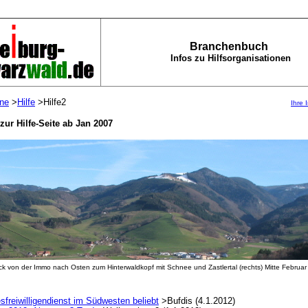
Branchenbuch
Infos zu Hilfsorganisationen
ine
>
Hilfe
>Hilfe2
Ihre 
zur Hilfe-Seite ab Jan 2007
ick von der Immo nach Osten zum Hinterwaldkopf mit Schnee und Zastlertal (rechts) Mitte Februa
freiwilligendienst im Südwesten beliebt
>Bufdis (4.1.2012)