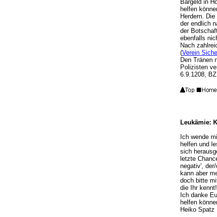
Bargeld in H
helfen können
Herdern. Die
der endlich 
der Botschaf
ebenfalls nic
Nach zahlrei
(
Verein Siche
Den Tränen na
Polizisten v
6.9.1208, BZ
Leukämie: 
Ich wende mic
helfen und l
sich herausg
letzte Chanc
negativ', der
kann aber me
doch bitte mi
die Ihr kennt
Ich danke Eu
helfen können
Heiko Spatz 