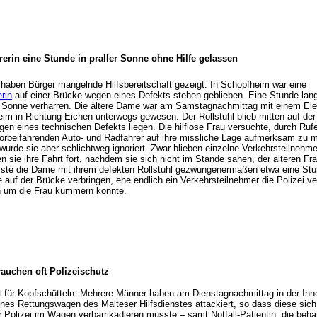
rerin eine Stunde in praller Sonne ohne Hilfe gelassen
haben Bürger mangelnde Hilfsbereitschaft gezeigt: In Schopfheim war eine
erin
auf einer Brücke wegen eines Defekts stehen geblieben. Eine Stunde lan
en Sonne verharren. Die ältere Dame war am Samstagnachmittag mit einem Elek
im in Richtung Eichen unterwegs gewesen. Der Rollstuhl blieb mitten auf der
gen eines technischen Defekts liegen. Die hilflose Frau versuchte, durch Ruf
orbeifahrenden Auto- und Radfahrer auf ihre missliche Lage aufmerksam zu 
wurde sie aber schlichtweg ignoriert. Zwar blieben einzelne Verkehrsteilnehme
n sie ihre Fahrt fort, nachdem sie sich nicht im Stande sahen, der älteren Fra
te die Dame mit ihrem defekten Rollstuhl gezwungenermaßen etwa eine Stun
 auf der Brücke verbringen, ehe endlich ein Verkehrsteilnehmer die Polizei ve
n um die Frau kümmern konnte.
rauchen oft Polizeischutz
gt für Kopfschütteln: Mehrere Männer haben am Dienstagnachmittag in der Inn
nes Rettungswagen des Malteser Hilfsdienstes attackiert, so dass diese sic
r Polizei im Wagen verbarrikadieren musste – samt Notfall-Patientin, die beha