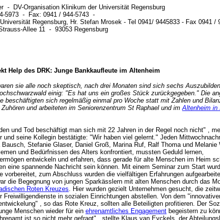
r - DV-Organisation Klinikum der Universität Regensburg
44-5973 - Fax: 0941 / 944-5743 -
 Universität Regensburg, Hr. Stefan Mrosek - Tel 0941/ 9445833 - Fax 0941 
Strauss-Allee 11 - 93053 Regensburg
ekt Help des DRK: Junge Bankkaufleute im Altenheim
ren sie alle noch skeptisch, nach drei Monaten sind sich sechs Auszubilde
chschwarzwald einig: "Es hat uns ein großes Stück zurückgegeben." Die a
e beschäftigten sich regelmäßig einmal pro Woche statt mit Zahlen und Bilan
d Zuhören und arbeiteten im Seniorenzentrum St Raphael und im
Altenheim in 
den und Tod beschäftigt man sich mit 22 Jahren in der Regel noch nicht" , me
r und seine Kollegin bestätigte: "Wir haben viel gelernt." Jeden Mittwochnach
 Bausch, Stefanie Glaser, Daniel Groß, Marina Ruf, Ralf Thoma und Melanie
lemen und Bedürfnissen des Alters konfrontiert, mussten Geduld lernen,
ermögen entwickeln und erfahren, dass gerade für alte Menschen im Heim s
iten eine spannende Nachricht sein können. Mit einem Seminar zum Start wurd
e vorbereitet, zum Abschluss wurden die vielfältigen Erfahrungen aufgearbeit
 die Begegnung von jungen Sparkässlern mit alten Menschen durch das Mod
adischen Roten Kreuzes
. Hier wurden gezielt Unternehmen gesucht, die zeit
ür Freiwilligendienste in sozialen Einrichtungen abstellen. Von dem "innovativ
ntwickelung" , so das Rote Kreuz, sollten alle Beteiligten profitieren. Der So
 junge Menschen wieder für ein
ehrenamtliches Engagement
begeistern zu kön
renamt ist so nicht mehr gefragt" , stellte Klaus van Eyckels, der Abteilungsl