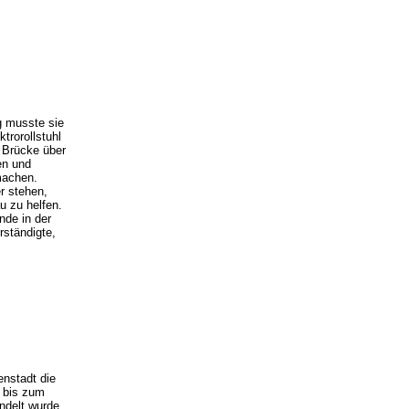
g musste sie
trorollstuhl
 Brücke über
en und
machen.
r stehen,
u zu helfen.
de in der
rständigte,
enstadt die
h bis zum
ndelt wurde.