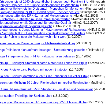
tsverein leistet 1840 ehrenamtliche Stunden, auch Familienhilfe
>Hinterzarte
lprojekt Help des DRK: Junge Bankkaufleute im Altenheim
>Hilfe2 (19.3.2008
amtlicher Helferkreis im Dreisamtal - Menschen für Menschen
>Kirchzarten7 
weniger spenden ihr Blut - Bedarf steigt: Spender gesucht
>Blutspende (25.1
ngshundestaffel des DRK 61-mal auf Menschensuche
>Hunde (8.1.2008)
n Notärzten - Patienten müssen immer länger warten
>Notdienste1 (24.12.200
ttungsdienst erhält Gütesiegel für geprüfte Qualität
>Hilfe2 (6.12.2007)
operation von Angel: Spender gesucht
>Hilfe2 (12.11.2007)
sretter gesucht: Junge Mann half Herzkranken auf Rathausplatz
>Hilfe2 (2.10
 Semmler hilft zur Herzoperation von Basketballer Phil Sellers
>Herz (24.9.2
r die Publicity über die Malteser wohl nicht wert
(11.9.2007)
use, wenn der Pieper schweigt - Malteser-Arbeitsalltag
(29.8.2007)
rige Polin kann sich aufrecht bewegen - Unterstützung gesucht
>Rollstuhl1 (1
urger Hilfsgemeinschaft - FHG: Fallpauschalen belassen
(25.7.2007)
iburg - Freiburger Stammzelldatei: Match für's Leben von Ergün
>Krebs1 (23
 Kreuz Kreisverband Freiburg mit neuen Strategien
(13.7.2007)
elaufen: Freiburg-Marathon auch für die Johanniter ein voller Erfolg
>Laufen1 (
ezentrum Müllheim 30 Jahre: Pionierarbeit mit großer Reichweite
>Muellheim1
Kreuz Titisee-Neustadt: 2563 Stunden in Einsätzen und Sozialarbeit
(26.2.20
er suchen Freiwillige für Soziales Jahr
(16.3.2007)
agung der Malteser in der Diözese Freiburg: 2275 Ehrenamtliche
(15.3.2007)