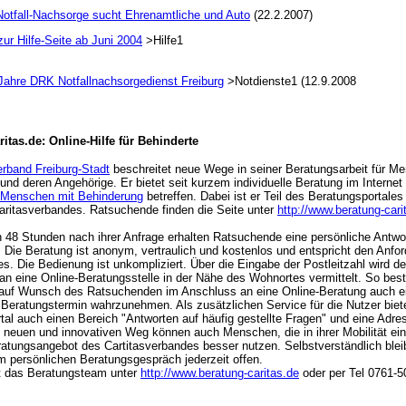
otfall-Nachsorge sucht Ehrenamtliche und Auto
(22.2.2007)
zur Hilfe-Seite ab Juni 2004
>Hilfe1
Jahre DRK Notfallnachsorgedienst Freiburg
>Notdienste1 (12.9.2008
itas.de: Online-Hilfe für Behinderte
erband Freiburg-Stadt
beschreitet neue Wege in seiner Beratungsarbeit für M
und deren Angehörige. Er bietet seit kurzem individuelle Beratung im Internet
Menschen mit Behinderung
betreffen. Dabei ist er Teil des Beratungsportales
ritasverbandes. Ratsuchende finden die Seite unter
http://www.beratung-cari
n 48 Stunden nach ihrer Anfrage erhalten Ratsuchende eine persönliche Antwor
. Die Beratung ist anonym, vertraulich und kostenlos und entspricht den Anfo
s. Die Bedienung ist unkompliziert. Über die Eingabe der Postleitzahl wird de
an eine Online-Beratungsstelle in der Nähe des Wohnortes vermittelt. So best
 auf Wunsch des Ratsuchenden im Anschluss an eine Online-Beratung auch e
 Beratungstermin wahrzunehmen. Als zusätzlichen Service für die Nutzer biet
tal auch einen Bereich "Antworten auf häufig gestellte Fragen" und eine Adr
 neuen und innovativen Weg können auch Menschen, die in ihrer Mobilität ei
ratungsangebot des Cartitasverbandes besser nutzen. Selbstverständlich bleib
 persönlichen Beratungsgespräch jederzeit offen.
st das Beratungsteam unter
http://www.beratung-caritas.de
oder per Tel 0761-5