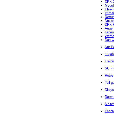
DRK-Or
Model
Ehren
Immer 
Rettu
Not a
DRK Re
Augen
Leben
Werner
Das wa
Nur Pa
13-jäh
Freib
SC Fre
Rotes
Toll g
Dialys
Rotes 
Maltes
Facht