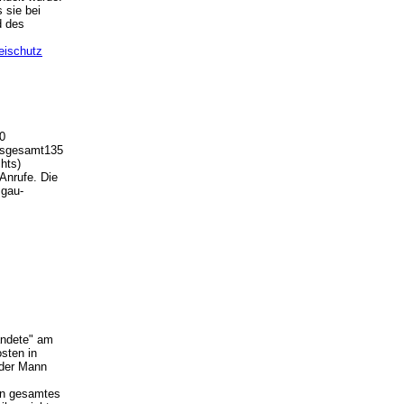
 sie bei
d des
zeischutz
0
Insgesamt135
hts)
 Anrufe. Die
sgau-
andete" am
sten in
 der Mann
ein gesamtes