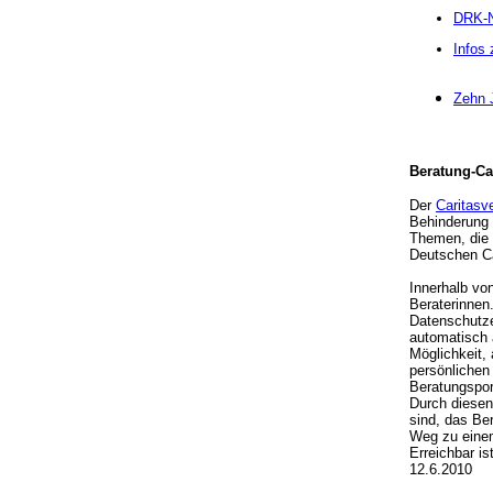
DRK-N
Infos 
Zehn 
Beratung-Car
Der
Caritasv
Behinderung 
Themen, die
Deutschen Ca
Innerhalb vo
Beraterinnen
Datenschutze
automatisch 
Möglichkeit,
persönlichen
Beratungspor
Durch diesen
sind, das Be
Weg zu einem
Erreichbar i
12.6.2010