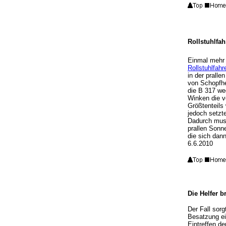
Rollstuhlfah
Einmal mehr 
Rollstuhlfahr
in der prall
von Schopfhe
die B 317 we
Winken die v
Größtenteils 
jedoch setzte
Dadurch muss
prallen Sonne
die sich dan
6.6.2010
Die Helfer b
Der Fall sor
Besatzung ei
Eintreffen de