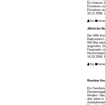
Ein krasser 
Einsätzen zu
Einsatzes auc
18.12.2008, 
Jährliche N
Der DRK-Krei
Babynotarzt-
000 Mal werd
angerufen. Da
Feuerwehr zä
Hochschwarz
14.10.2008,
Rumäne find
Ein Familien
Donnerstagab
Herdern. Nac
drei Jahre i
Autobahnrast