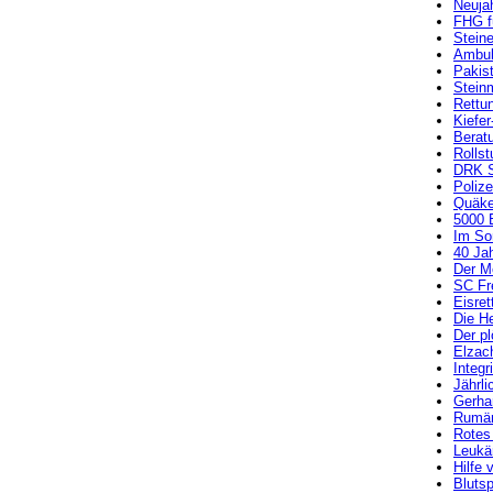
Neuja
FHG f
Steine
Ambula
Pakis
Steinm
Rettun
Kiefe
Beratu
Rollst
DRK S
Polize
Quäke
5000 
Im So
40 Ja
Der Mo
SC Fre
Eisre
Die He
Der pl
Elzac
Integr
Jährl
Gerha
Rumäne
Rotes
Leukä
Hilfe
Bluts