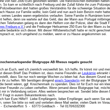
öhe von fast 2000 Euro gestohlen worden. Die französischen Behörden hatten
. So kam er schließlich nach Freiburg und der Zufall führte ihn zum Polizeipo
 Polizeibeamten dort hatten großes Verständnis für die schwierige Situation 
nach Hause zur Familie wollte, kein Geld und nun auch kein Benzin mehr hatte
t seines Landes waren ergebnislos verlaufen. Seine Familie in Rumänien konnt
ht helfen, denn sie wartete auf das Geld, das der Mann aus Portugal mitbringe
chen Telefonaten gelang es dann den Helfern von der Polizei, über die Stadt F
res Freiburg e.V.
) und die Freiburger Heilsarmee 250 Euro für den Mann zu
he bedankte sich dieser. Mit dieser Hilfsbereitschaft hatte er nicht gerechne
ersprach er, sich umgehend zu melden, wenn er zu Hause angekommen sei.
Knochenmarkspender Blutgruppe AB Rhesus negativ gesucht
h an Euch, weil ich ziemlich verzweifelt bin. Ich hoffe, Ihr könnt mir und me
est diesen Brief! Das Problem ist, dass meine Freundin an
Leukämie
erkrankt i
estellt, dass Sie nur noch wenige Wochen zu leben hat. Aus diesem Grund se
e ihr zu helfen. Wir benötigen dringend
eine/n Spender/in
mit der Blutgruppe 
/die bereit wären, ggf. Knochenmark zu spenden. Dies ist für Euch nur ein klein
iner Freundin zu Leben verhelfen. Wenn jemand diese Blutgruppe hat, möchte
t mir in Verbindung setzen. Alles weitere besprechen wir. Sendet bitte diesen B
!!! Fragt in eurem Bekanntenkreis nach.
ch fuer Eure Hilfe!!! Liebe Empfängerin, lieber Empfänger, auch wenn Sie wie
, seien Sie bitte so nett und verteilen diese Mail weiter, vielen Dank im Vora
- Eichendorffstr. 5 - 63773 Goldbach - Tel 0170/6332300