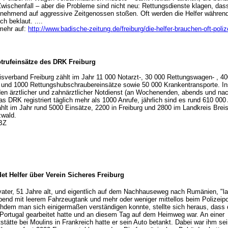
Zwischenfall – aber die Probleme sind nicht neu: Rettungsdienste klagen, dass
nehmend auf aggressive Zeitgenossen stoßen. Oft werden die Helfer währen
h beklaut. ....
mehr auf:
http://www.badische-zeitung.de/freiburg/die-helfer-brauchen-oft-poli
otrufeinsätze des DRK Freiburg
sverband Freiburg zählt im Jahr 11 000 Notarzt-, 30 000 Rettungswagen- , 40
 und 1000 Rettungshubschraubereinsätze sowie 50 000 Krankentransporte. 
en ärztlicher und zahnärztlicher Notdienst (an Wochenenden, abends und nac
s DRK registriert täglich mehr als 1000 Anrufe, jährlich sind es rund 610 000
hlt im Jahr rund 5000 Einsätze, 2200 in Freiburg und 2800 im Landkreis Brei
wald.
 BZ
et Helfer über Verein Sicheres Freiburg
vater, 51 Jahre alt, und eigentlich auf dem Nachhauseweg nach Rumänien, "l
end mit leerem Fahrzeugtank und mehr oder weniger mittellos beim Polizeipo
hdem man sich einigermaßen verständigen konnte, stellte sich heraus, dass
n Portugal gearbeitet hatte und an diesem Tag auf dem Heimweg war. An einer
stätte bei Moulins in Frankreich hatte er sein Auto betankt. Dabei war ihm s