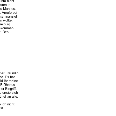
 ihm nicht
sten in
des Mannes,
. Anrufe bei
e finanziell
n wollte.
reiburg
 bekommen.
t. Den
iner Freundin
st. Es hat
id Ihr meine
'AB Rhesus
er Eingriff,
 er/sie sich
rief an alle,
 ich nicht
us!