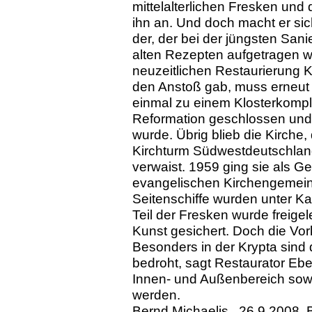
mittelalterlichen Fresken un
ihn an. Und doch macht er si
der, der bei der jüngsten San
alten Rezepten aufgetragen wu
neuzeitlichen Restaurierung 
den Anstoß gab, muss erneut r
einmal zu einem Klosterkompl
Reformation geschlossen und 
wurde. Übrig blieb die Kirche,
Kirchturm Südwestdeutschlands
verwaist. 1959 ging sie als 
evangelischen Kirchengemeind
Seitenschiffe wurden unter Kar
Teil der Fresken wurde freig
Kunst gesichert. Doch die Vor
Besonders in der Krypta sin
bedroht, sagt Restaurator Eb
Innen- und Außenbereich sowi
werden.
Bernd Michaelis , 26.9.2008, 