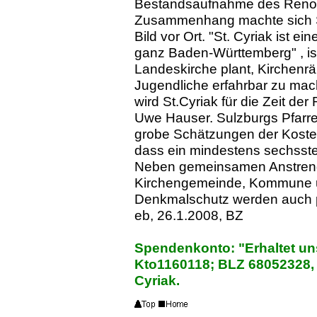
Bestandsaufnahme des Renov
Zusammenhang machte sich St
Bild vor Ort. "St. Cyriak ist e
ganz Baden-Württemberg" , ist
Landeskirche plant, Kirchenr
Jugendliche erfahrbar zu mac
wird St.Cyriak für die Zeit de
Uwe Hauser. Sulzburgs Pfarrer
grobe Schätzungen der Kosten v
dass ein mindestens sechsste
Neben gemeinsamen Anstren
Kirchengemeinde, Kommune u
Denkmalschutz werden auch p
eb, 26.1.2008, BZ
Spendenkonto: "Erhaltet un
Kto1160118; BLZ 68052328, 
Cyriak.