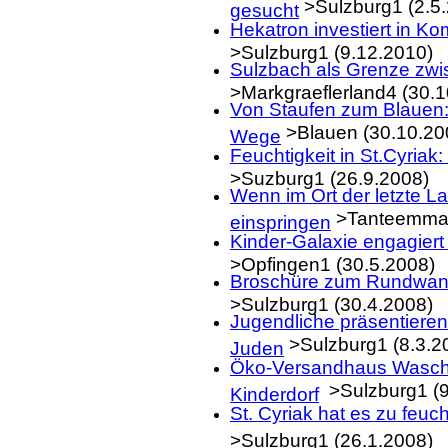
>Sulzburg1 (2.5
gesucht
Hekatron investiert in K
>Sulzburg1 (9.12.2010)
Sulzbach als Grenze zwi
>Markgraeflerland4 (30.
Von Staufen zum Blauen:
>Blauen (30.10.20
Wege
Feuchtigkeit in St.Cyria
>Suzburg1 (26.9.2008)
Wenn im Ort der letzte 
>Tanteemma1
einspringen
Kinder-Galaxie engagiert
>Opfingen1 (30.5.2008)
Broschüre zum Rundwan
>Sulzburg1 (30.4.2008)
Jugendliche präsentieren
>Sulzburg1 (8.3.2
Juden
Öko-Versandhaus Waschb
>Sulzburg1 (9
Kinderdorf
St. Cyriak hat es zu feuc
>Sulzburg1 (26.1.2008)