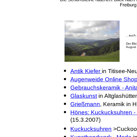
Freiburg
.. auch
Der Bli
August
Antik Kiefer
in Titisee-Ne
Augenweide Online Sho
Gebrauchskerami
k - Anit
Glaskunst
in Altglashütte
Grießmann
, Keramik in H
Hönes: Kuckucksuhren - 
(15.3.2007)
K
uckucksuhren
>Cuckoo