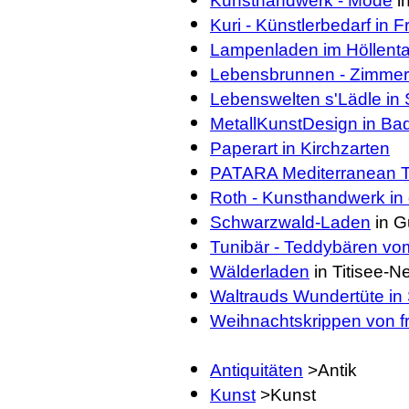
Kunsthandwerk - Mode
in
Kuri - Künstlerbedarf in F
Lampenladen im Höllental
Lebensbrunnen - Zimmerb
Lebenswelten s'Lädle in 
MetallKunstDesign in Bad
Paperart in Kirchzarten
PATARA Mediterranean 
Roth - Kunsthandwerk in 
Schwarzwald-Laden
in G
Tunibär - Teddybären vo
Wälderladen
in Titisee-N
Waltrauds Wundertüte in 
Weihnachtskrippen von f
Antiquitäten
>Antik
Kunst
>Kunst