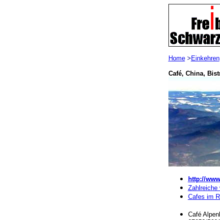
Home
>
Einkehren
Café, China, Bist
http://www
Zahlreiche 
Cafes im R
Café Alpenb