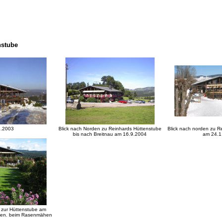
nstube
2.2003
Blick nach Norden zu Reinhards Hüttenstube
Blick nach norden zu R
bis nach Breitnau am 16.9.2004
am 24.1
 zur Hüttenstube am
sen. beim Rasenmähen