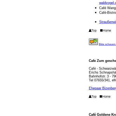
waldvogel.
Café Wangl
Café-Bistro
Straußenwi
Bitte schauen 
Cafe Zum geschei
Café - Schwarzwäl
Erichs Schnapshä
Bahnhofstr. 3 - 7
Tel 07655/341, eM
Ehepaar Bizenberg
Café Goldene Kr