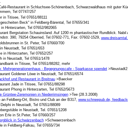
1
 Café-Restaurant in Schluchsee-Schönenbach, Schwarzwaldhaus mit guter Kü
mmern, Tel 07747/257
 in Titisee, Tel 07651/88111
gescheiten Beck" in Feldberg-Bärental, Tel 07655/341
 in Hinterzarten, Tel 07652/982065
urant Bergstation Schauinsland. Auf 1200 m phantastischer Rundblick. Nabil A
ndstr. 390, 79254 Oberried, Tel.07602-771, Fax: 07602-1529,
www.dreisamtal.
ldsbrunnen in St. Peter, Tel 07660/700
in Neustadt, Tel 07651/653
e in Hinterzarten, Tel 07652/257
h in Neustadt, Tel 07651/1478
ndbank in Titisee, Tel 07651/88282, mehr
: Mehrgenerationenhaus - Begegnungscafe - Sparkasse spendet
>Neustadt2 
aurant Goldener Löwe in Neustadt, Tel 07651/6574
ackhof und Restaurant in Breitnau
>Baecker
aurant Jade in Titisee, Tel 07651/88298
aurant Phong in Hinterzarten, Tel 07652/5673
e Grüntee-Zeremonien in Niederrimsingen
>Tee (28.3.2008)
 an Feldberg-Ort, Bistro und Club an der B317,
www.schneepub.de, feedbac
 Delphi in Neustadt, Tel 07651/88089
bergstüble in Neustadt, Tel. 07651/1208
n Erle in St.Peter, Tel 07660/257
ergblick in Schwärzenbach
>Schwaerzenbach
le in Feldberg-Falkau, Tel 07655/734