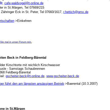
de
,
cafe-waldvogel@t-online.de
er in St.Märgen, Tel 07669/215
 Zähringer Eck in St. Peter, Tel 07660/1617,
r.hettich@gmx.de
rtschaften
>Einkehren
Sie mal in unser Forum rein.
ten Beck in Feldberg-Bärental
der Kirschtorte mit reichlich Kirschwasser
usle - Samstags Schaubrennen
9868 Feldberg-Bärental
ail:
gscheiter-beck@t-online.de
,
www.gscheiter-beck.de
er führt den am längsten ansässigen Betrieb
>Baerental (10.3.2007)
one in St.Märgen