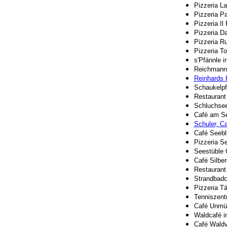
Pizzeria L
Pizzeria Pa
Pizzeria Il
Pizzeria D
Pizzeria R
Pizzeria To
s'Pfännle i
Reichmanns
Reinhards 
Schaukelpfe
Restaurant
Schluchsee
Café am Se
Schuler, C
Café Seebli
Pizzeria S
Seestüble 
Café Silber
Restaurant
Strandbadc
Pizzeria T
Tenniszent
Café Unmüß
Waldcafé in
Café Waldv