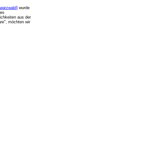
warzwald)
wurde
des
ichkeiten aus der
re", möchten wir