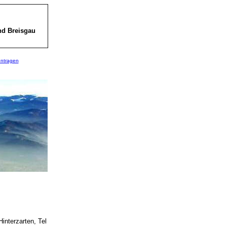
nd Breisgau
entragen
interzarten, Tel