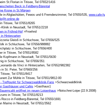
im St.Florian in Titisee, Tel 07652/1416
escheiten Beck in Feldberg-Bärental
ne Krone in St.Märgen
le in Altglashütten, Fewos und 6 Fremdenzimmer, Tel 07655/535,
www.cafe-ha
le@t-online.de
n Titisee, Tel 07651/8265
-Klinik in Neustadt, Tel 07651/2218
nen in Fröhnd-Hof
>Froehnd
in Hinterzarten
izzeria Gleis6 in Schluchsee, Tel 07656/525
olk in Schluchsee, Tel 07656/988882
rchplatz in Schluchsee, Tel 07656/400
r in Titisee, Tel 07651/8582
le Kopfmann in Neustadt, Tel 07651/5630
nig in Schluchsee, Tel 07656/351
Leonardo da Vinci in Hinterzarten, Tel 07652/982382
 in St. Peter, Tel 07660/256
 Titisee, Tel 07651/8417
rant Zur Mühle in Titisee, Tel 07651/9812-00
 - Treffpunkt für Schwarzwaldklinik-Fans
>Schwarzwaldklinik
er Gasthäuser und Cafés
>Gasthaus1
 Bauerncafé eröffnet im neuen Loipenhaus
>Notschrei-Loipe (22.9.2008)
zurro in Titisee, Tel 07651/8213
a Rocco in Feldberg-Bärental, Tel 07655/1691
an Marino in Neustadt, Tel 07651/3562