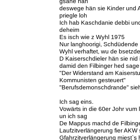
gsäne hän
deswege hän sie Kinder und A
priegle loh
Ich hab Kaschdanie debbi und
deheim
Es isch wie z Wyhl 1975
Nur langhoorigi, Schdüdende 
Wyhl verhaftet, wu de bsetzde
D Kaiserschdieler hän sie nid
damid den Filbinger hed sage
"Der Widerstand am Kaiserstu
Kommunisten gesteuert"
"Berufsdemonschdrande" sieh
Ich sag eins.
Vowärts in die 60er Johr vum
un ich sag
De Mappus machd de Filbing
Laufzitverlängerung fier AKW 
Gfahrzitverlängerung miest`s 