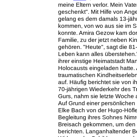
meine Eltern verlor. Mein Vat
geschenkt". Mit Hilfe von Ang
gelang es dem damals 13-jäh
kommen, von wo aus sie im S
konnte. Amira Gezow kam dort
Familie, zu der jetzt neben K
gehören. "Heute", sagt die 81-
Leben kann alles überstehen."
ihrer einstige Heimatstadt M
Holocausts eingeladen hatte. A
traumatischen Kindheitserlebn
auf. Häufig berichtet sie von 
70-jährigen Wiederkehr des T
Gurs, nahm sie letzte Woche an
Auf Grund einer persönlichen 
Elke Bach von der Hugo-Höfl
Begleitung ihres Sohnes Nimr
Breisach gekommen, um den S
berichten. Langanhaltender Be