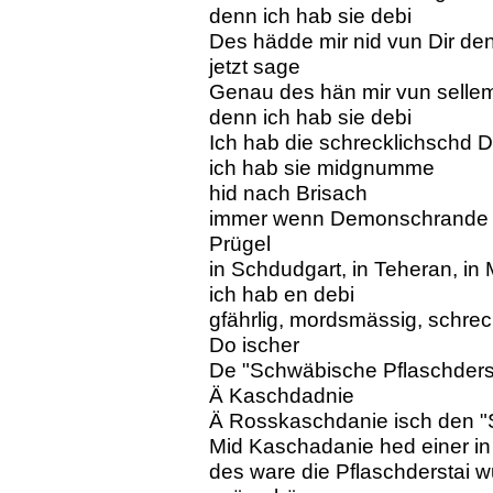
denn ich hab sie debi
Des hädde mir nid vun Dir de
jetzt sage
Genau des hän mir vun selle
denn ich hab sie debi
Ich hab die schrecklichschd
ich hab sie midgnumme
hid nach Brisach
immer wenn Demonschrande so
Prügel
in Schdudgart, in Teheran, i
ich hab en debi
gfährlig, mordsmässig, schreck
Do ischer
De "Schwäbische Pflaschders
Ä Kaschdadnie
Ä Rosskaschdanie isch den "
Mid Kaschadanie hed einer in
des ware die Pflaschderstai 