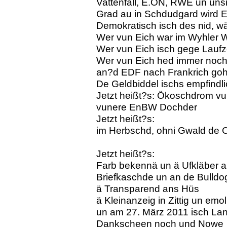
Vattenfall, E.ON, RWE un uns
Grad au in Schdudgard wird E
Demokratisch isch des nid, w
Wer vun Eich war im Wyhler 
Wer vun Eich isch gege Laufz
Wer vun Eich hed immer no
an?d EDF nach Frankrich go
De Geldbiddel ischs empfindl
Jetzt heißt?s: Ökoschdrom v
vunere EnBW Dochder
Jetzt heißt?s:
im Herbschd, ohni Gwald de 
Jetzt heißt?s:
Farb bekennä un ä Ufkläber a
Briefkaschde un an de Bulldo
ä Transparend ans Hüs
ä Kleinanzeig in Zittig un emo
un am 27. März 2011 isch La
Dankscheen noch und Nowe