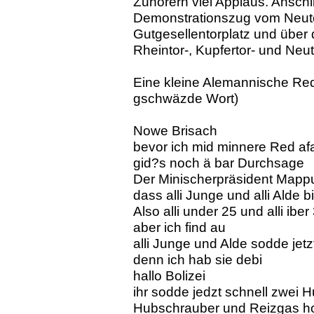
Zuhörern viel Applaus. Anschl
Demonstrationszug vom Neut
Gutgesellentorplatz und über 
Rheintor-, Kupfertor- und Ne
Eine kleine Alemannische Red
gschwäzde Wort)
Nowe Brisach
bevor ich mid minnere Red af
gid?s noch ä bar Durchsage
Der Minischerpräsident Mapp
dass alli Junge und alli Alde 
Also alli under 25 und alli ib
aber ich find au
alli Junge und Alde sodde jetz
denn ich hab sie debi
hallo Bolizei
ihr sodde jedzt schnell zwei 
Hubschrauber und Reizgas h