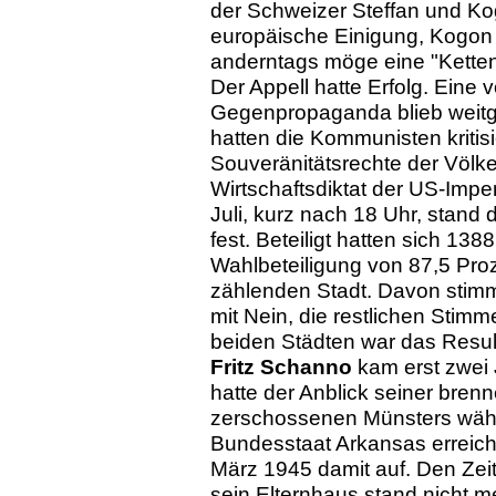
der Schweizer Steffan und Ko
europäische Einigung, Kogon
anderntags möge eine "Ketten
Der Appell hatte Erfolg. Eine
Gegenpropaganda blieb weitg
hatten die Kommunisten kritisi
Souveränitätsrechte der Völke
Wirtschaftsdiktat der US-Impe
Juli, kurz nach 18 Uhr, stand 
fest. Beteiligt hatten sich 13
Wahlbeteiligung von 87,5 Pro
zählenden Stadt. Davon stimmt
mit Nein, die restlichen Stim
beiden Städten war das Result
Fritz Schanno
kam erst zwei 
hatte der Anblick seiner bre
zerschossenen Münsters währ
Bundesstaat Arkansas erreich
März 1945 damit auf. Den Zei
sein Elternhaus stand nicht m