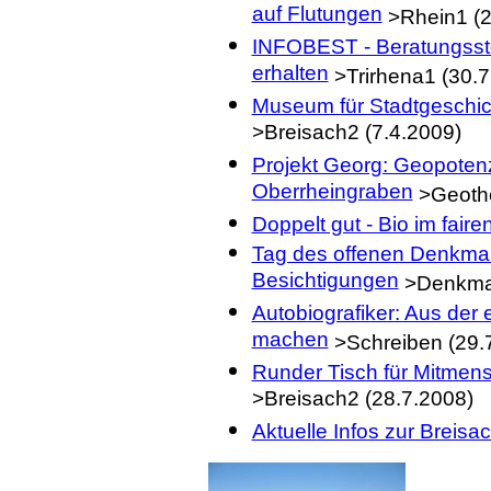
auf Flutungen
>Rhein1 (2
INFOBEST - Beratungsste
erhalten
>Trirhena1 (30.7
Museum für Stadtgeschic
>Breisach2 (7.4.2009)
Projekt Georg: Geopotenz
Oberrheingraben
>Geothe
Doppelt gut - Bio im fair
Tag des offenen Denkmal
Besichtigungen
>Denkmal
Autobiografiker: Aus der
machen
>Schreiben (29.
Runder Tisch für Mitmens
>Breisach2 (28.7.2008)
Aktuelle Infos zur Breis