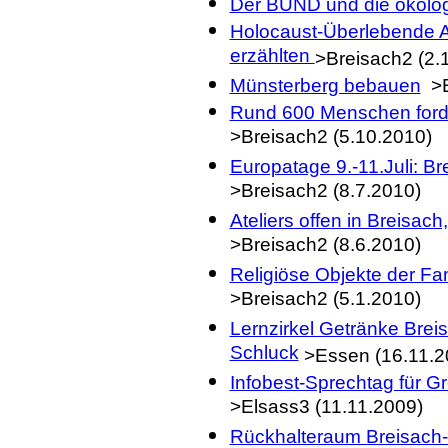
Der BUND und die ökolog
Holocaust-Überlebende 
erzählten
>Breisach2 (2.
Münsterberg bebauen
>B
Rund 600 Menschen forde
>Breisach2 (5.10.2010)
Europatage 9.-11.Juli: Br
>Breisach2 (8.7.2010)
Ateliers offen in Breisac
>Breisach2 (8.6.2010)
Religiöse Objekte der Fa
>Breisach2 (5.1.2010)
Lernzirkel Getränke Breis
Schluck
>Essen (16.11.2
Infobest-Sprechtag für G
>Elsass3 (11.11.2009)
Rückhalteraum Breisach