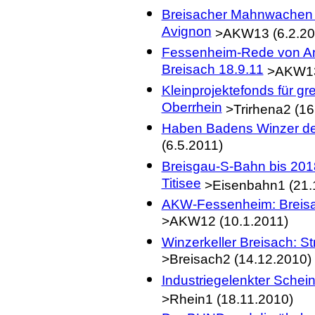
Breisacher Mahnwachen 
Avignon
>AKW13 (6.2.20
Fessenheim-Rede von A
Breisach 18.9.11
>AKW13
Kleinprojektefonds für g
Oberrhein
>Trirhena2 (16
Haben Badens Winzer de
(6.5.2011)
Breisgau-S-Bahn bis 201
Titisee
>Eisenbahn1 (21.
AKW-Fessenheim: Breisa
>AKW12 (10.1.2011)
Winzerkeller Breisach: St
>Breisach2 (14.12.2010)
I
ndustriegelenkter Schein
>Rhein1 (18.11.2010)