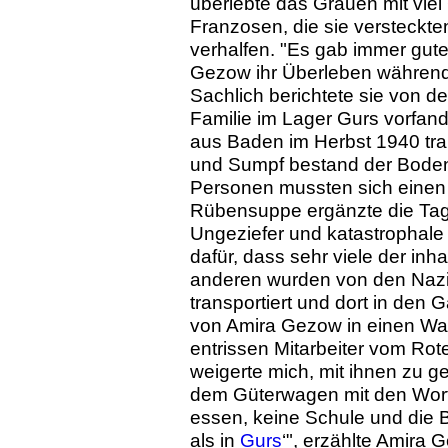
überlebte das Grauen mit viel 
Franzosen, die sie versteckte
verhalfen. "Es gab immer gut
Gezow ihr Überleben während d
Sachlich berichtete sie von de
Familie im Lager Gurs vorfand
aus Baden im Herbst 1940 tra
und Sumpf bestand der Boden
Personen mussten sich einen L
Rübensuppe ergänzte die Tag
Ungeziefer und katastrophale
dafür, dass sehr viele der inh
anderen wurden von den Nazi
transportiert und dort in den
von Amira Gezow in einen Wa
entrissen Mitarbeiter vom Rote
weigerte mich, mit ihnen zu g
dem Güterwagen mit den Worten
essen, keine Schule und die 
als in
Gurs
‘", erzählte Amira