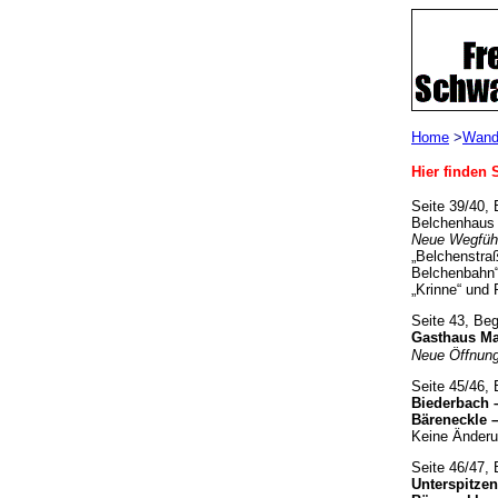
Home
>
Wand
Hier finden
Seite 39/40,
Belchenhaus 
Neue Wegfüh
„Belchenstraß
Belchenbahn“
„Krinne“ und 
Seite 43, Be
Gasthaus Mar
Neue Öffnung
Seite 45/46,
Biederbach 
Bäreneckle –
Keine Änderu
Seite 46/47,
Unterspitze