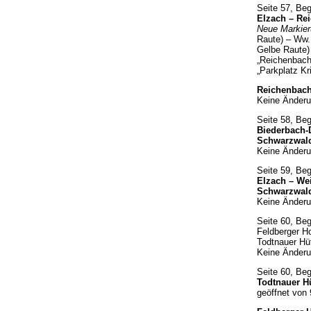
Seite 57, Be
Elzach – Rei
Neue Markier
Raute) – Ww.
Gelbe Raute)
„Reichenbach
„Parkplatz Kr
Reichenbach 
Keine Änderu
Seite 58, Be
Biederbach-D
Schwarzwald
Keine Änderu
Seite 59, Be
Elzach – We
Schwarzwal
Keine Änderu
Seite 60, Be
Feldberger Ho
Todtnauer Hü
Keine Änder
Seite 60, Be
Todtnauer Hü
geöffnet von