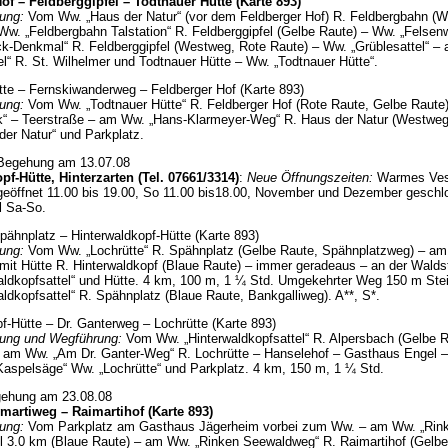
of – Feldberggipfel – Todtnauer Hütte (Karte 893)
ung:
Vom Ww. „Haus der Natur“ (vor dem Feldberger Hof) R. Feldbergbahn (
Ww. „Feldbergbahn Talstation“ R. Feldberggipfel (Gelbe Raute) – Ww. „Felse
k-Denkmal“ R. Feldberggipfel (Westweg, Rote Raute) – Ww. „Grüblesattel“ –
el“ R. St. Wilhelmer und Todtnauer Hütte – Ww. „Todtnauer Hütte“.
tte – Fernskiwanderweg – Feldberger Hof (Karte 893)
ung:
Vom Ww. „Todtnauer Hütte“ R. Feldberger Hof (Rote Raute, Gelbe Raute
ck“ – Teerstraße – am Ww. „Hans-Klarmeyer-Weg“ R. Haus der Natur (Westweg
er Natur“ und Parkplatz.
 Begehung am 13.07.08
pf-Hütte, Hinterzarten (Tel. 07661/3314)
:
Neue Öffnungszeiten:
Warmes Ves
geöffnet 11.00 bis 19.00, So 11.00 bis18.00, November und Dezember geschl
l Sa-So.
pähnplatz – Hinterwaldkopf-Hütte (Karte 893)
ung:
Vom Ww. „Lochrütte“ R. Spähnplatz (Gelbe Raute, Spähnplatzweg) – a
mit Hütte R. Hinterwaldkopf (Blaue Raute) – immer geradeaus – an der Waldst
aldkopfsattel“ und Hütte. 4 km, 100 m, 1 ¼ Std. Umgekehrter Weg 150 m St
ldkopfsattel“ R. Spähnplatz (Blaue Raute, Bankgalliweg). A**, S*.
f-Hütte – Dr. Ganterweg – Lochrütte (Karte 893)
ung und Wegführung:
Vom Ww. „Hinterwaldkopfsattel“ R. Alpersbach (Gelbe R
 am Ww. „Am Dr. Ganter-Weg“ R. Lochrütte – Hanselehof – Gasthaus Engel 
Kaspelsäge“ Ww. „Lochrütte“ und Parkplatz. 4 km, 150 m, 1 ¼ Std.
gehung am 23.08.08
martiweg – Raimartihof (Karte 893)
ung:
Vom
Parkplatz am Gasthaus Jägerheim vorbei zum Ww. – am Ww. „Rink
el 3.0 km (Blaue Raute) – am Ww. „Rinken Seewaldweg“ R. Raimartihof (Gelbe