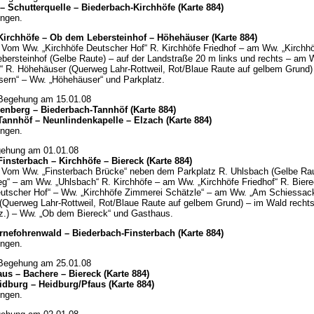
 Schutterquelle – Biederbach-Kirchhöfe (Karte 884)
ngen.
Kirchhöfe – Ob dem Lebersteinhof – Höhehäuser (Karte 884)
Vom Ww. „Kirchhöfe Deutscher Hof“ R. Kirchhöfe Friedhof – am Ww. „Kirchhö
bersteinhof (Gelbe Raute) – auf der Landstraße 20 m links und rechts – am
f“ R. Höhehäuser (Querweg Lahr-Rottweil, Rot/Blaue Raute auf gelbem Grund)
ern“ – Ww. „Höhehäuser“ und Parkplatz.
 Begehung am 15.01.08
enberg – Biederbach-Tannhöf (Karte 884)
annhöf – Neunlindenkapelle – Elzach (Karte 884)
ngen.
gehung am 01.01.08
insterbach – Kirchhöfe – Biereck (Karte 884)
Vom Ww. „Finsterbach Brücke“ neben dem Parkplatz R. Uhlsbach (Gelbe Ra
g“ – am Ww. „Uhlsbach“ R. Kirchhöfe – am Ww. „Kirchhöfe Friedhof“ R. Bier
eutscher Hof“ – Ww. „Kirchhöfe Zimmerei Schätzle“ – am Ww. „Am Schiessac
(Querweg Lahr-Rottweil, Rot/Blaue Raute auf gelbem Grund) – im Wald rechts
z.) – Ww. „Ob dem Biereck“ und Gasthaus.
rnefohrenwald – Biederbach-Finsterbach (Karte 884)
ngen.
 Begehung am 25.01.08
aus – Bachere –
Biereck (Karte 884)
eidburg –
Heidburg/Pfaus
(Karte 884)
ngen.