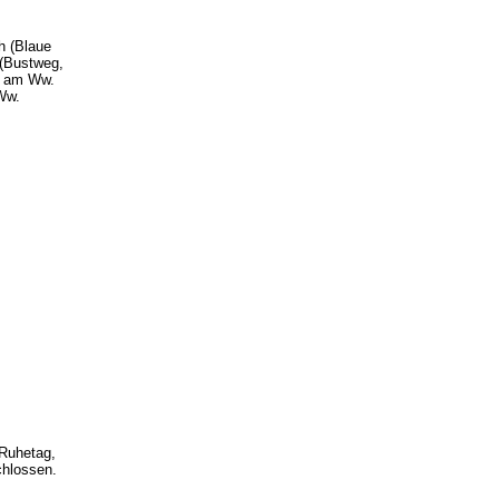
h (Blaue
 (Bustweg,
– am Ww.
Ww.
Ruhetag,
chlossen.