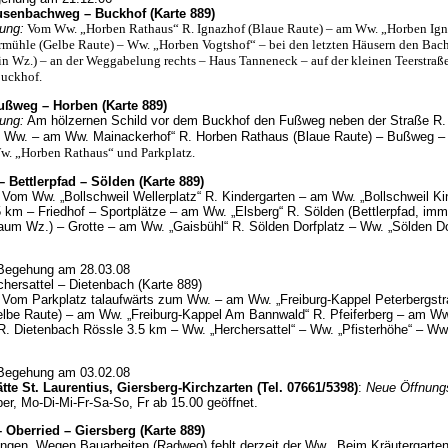
usenbachweg – Buckhof (Karte 889)
ung:
Vom Ww. „Horben Rathaus“ R. Ignazhof (Blaue Raute) – am Ww. „Horben Ign
rmühle (Gelbe Raute) – Ww. „Horben Vogtshof“ – bei den letzten Häusern den Bach
in Wz.) – an der Weggabelung rechts – Haus Tanneneck – auf der kleinen Teerstraß
uckhof.
ußweg – Horben (Karte 889)
ung:
Am hölzernen Schild vor dem Buckhof den Fußweg neben der Straße R.
 Ww. – am Ww. Mainackerhof“ R. Horben Rathaus (Blaue Raute) – Bußweg 
w. „Horben Rathaus“ und Parkplatz.
– Bettlerpfad – Sölden (Karte 889)
Vom
Ww. „Bollschweil Wellerplatz“ R. Kindergarten – am Ww. „Bollschweil Ki
 km – Friedhof – Sportplätze – am Ww. „Elsberg“ R. Sölden (Bettlerpfad, imm
aum Wz.) – Grotte – am Ww. „Gaisbühl“ R. Sölden Dorfplatz – Ww. „Sölden Do
 Begehung am 28.03.08
hersattel – Dietenbach (Karte 889)
Vom Parkplatz talaufwärts zum Ww. – am Ww. „Freiburg-Kappel Peterbergst
lbe Raute) – am Ww. „Freiburg-Kappel Am Bannwald“ R. Pfeiferberg – am Ww
 R. Dietenbach Rössle 3.5 km – Ww. „Herchersattel“ – Ww. „Pfisterhöhe“ – Ww
 Begehung am 03.02.08
ätte St. Laurentius, Giersberg-Kirchzarten (Tel. 07661/5398)
:
Neue Öffnungs
r, Mo-Di-Mi-Fr-Sa-So, Fr ab 15.00 geöffnet.
 Oberried – Giersberg (Karte 889)
ngen. Wegen Bauarbeiten (Radweg) fehlt derzeit der Ww. „Beim Kräutergarte