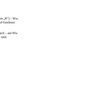
em „K“) – Ww.
d Gasthaus.
bach – am Ww.
“ und