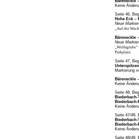
Bäreneckle –
Keine Änderu
Seite 46, Be
Hohe Eck – 
Neue Markier
„Auf der Wach
Bäreneckle –
Neue Markier
„Wolfsgrube“ 
Parkplatz.
Seite 47, Be
Unterspitze
Markierung v
Bäreneckle –
Keine Änderu
Seite 48, Be
Biederbach-T
Biederbach-F
Keine Änderu
Seite 47/48,
Biederbach-T
Biederbach-F
Keine Änder
Seite 48/49,