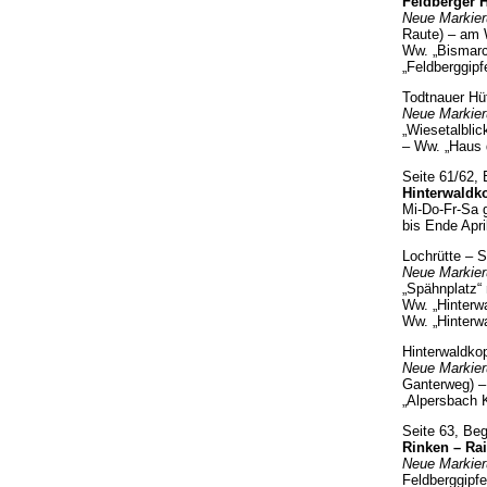
Feldberger H
Neue Markier
Raute) – am 
Ww. „Bismarc
„Feldberggipf
Todtnauer Hü
Neue Markier
„Wiesetalbli
– Ww. „Haus d
Seite 61/62,
Hinterwaldko
Mi-Do-Fr-Sa 
bis Ende Apri
Lochrütte – S
Neue Markier
„Spähnplatz“ 
Ww. „Hinterw
Ww. „Hinterwa
Hinterwaldkop
Neue Markier
Ganterweg) –
„Alpersbach 
Seite 63, Be
Rinken – Rai
Neue Markier
Feldberggipf