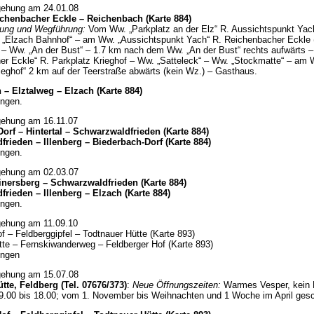
gehung am 24.01.08
chenbacher Eckle – Reichenbach (Karte 884)
ung und Wegführung:
Vom Ww. „Parkplatz an der Elz“ R. Aussichtspunkt Yac
 „Elzach Bahnhof“ – am Ww. „Aussichtspunkt Yach“ R. Reichenbacher Eckle
 – Ww. „An der Bust“ – 1.7 km nach dem Ww. „An der Bust“ rechts aufwärts 
er Eckle“ R. Parkplatz Krieghof – Ww. „Satteleck“ – Ww. „Stockmatte“ – am 
ieghof“ 2 km auf der Teerstraße abwärts (kein Wz.) – Gasthaus.
– Elztalweg – Elzach (Karte 884)
ngen.
gehung am 16.11.07
orf – Hintertal –
Schwarzwaldfrieden (Karte 884)
frieden – Illenberg –
Biederbach-Dorf
(Karte 884)
ngen.
gehung am 02.03.07
inersberg –
Schwarzwaldfrieden
(Karte 884)
dfrieden
– Illenberg – Elzach (Karte 884)
ngen.
gehung am 11.09.10
f – Feldberggipfel – Todtnauer Hütte (Karte 893)
tte – Fernskiwanderweg – Feldberger Hof (Karte 893)
ungen
gehung am 15.07.08
tte, Feldberg (Tel. 07676/373)
:
Neue Öffnungszeiten:
Warmes Vesper, kein 
 9.00 bis 18.00; vom 1. November bis Weihnachten und 1 Woche im April ges