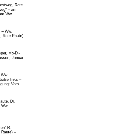
Westweg, Rote
nweg“ – am
 am Ww.
) – Ww.
, Rote Raute)
per, Mo-Di-
ossen, Januar
m Ww.
raße links –
eigung: Vom
aute, Dr.
– Ww.
en“ R.
 Raute) –