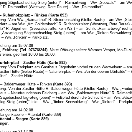
ung Sägebachschlag-Steig (unten)“ – Raimartiweg – Ww. „Seewald“ – am Ww
“ R. Raimartihof (Westweg, Rote Raute) – Ww. „Raimartihof“.
– Rufenholzplatz – Rinken (Karte 893)
ung:
Vom Ww. „Raimartihof“ R. Steiertenschlag (Gelbe Raute) – am Ww. „Stei
platz – am Ww. „Am Goldersbach“ R. Rufenholzplatz (Westweg, Rote Raute)
tz“ R. Jägerheim (Seewaldstraße, kein Wz.) – am Schild „Raimartiweg“ recht
 „Abzweigung Sägebachschlag-Steig (unten)“ – am Ww. „Rinken Seewaldweg“ 
) –
Ww. „Rinken“ – Parkplatz.
gehung am 15.07.08
, Feldberg (Tel. 07676/244)
:
Neue Öffnungszeiten:
Warmes Vesper, Mo-Di-Mi
sferien, geöffnet 10.00 bis 18.00.
urlehrpfad – Zastler Hütte (Karte 893)
rung:
Vom Parkplatz am Gasthaus Jägerheim vorbei zu den Wegweisern – a
astler Hütte (Gelbe Raute) – Naturlehrpfad – Ww. „An der oberen Bärhalde“ –
tte“ – Zastler Hütte.
 – Baldenweger Hütte – Rinken (Karte 893)
rung:
Von der
Zastler Hütte R. Baldenweger Hütte (Gelbe Raute)
– Ww. „Freibu
eaus
– Naturfreundehaus Feldberg – am Ww. „Baldenweger Hütte“ R. Raimarti
Sägebachschlag-Steig (oben)“ – Fußpfad durch die Schlucht – am Ww. „Abz
ag-Steig (unten)“ links – Ww. „Rinken Seewaldweg“ – Ww. „Rinken“ – Parkpla
gehung am 14.02.08
angenkapelle – Attental (Karte 889)
ttental – Stegen (Karte 889)
ngen.
gehung am 21.12.06