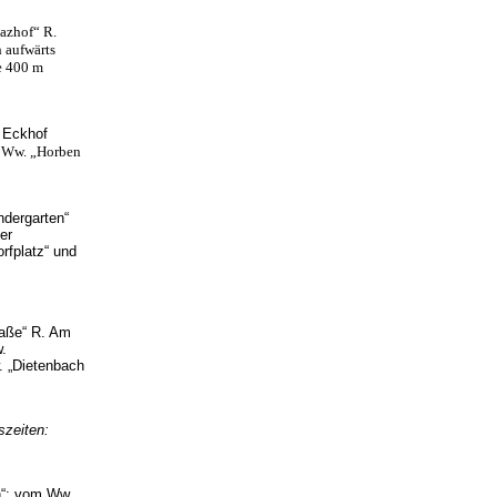
azhof“ R.
 aufwärts
e 400 m
 Eckhof
–
Ww. „Horben
ndergarten“
er
rfplatz“ und
raße“ R. Am
.
. „Dietenbach
zeiten:
n“; vom Ww.