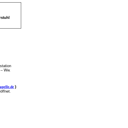
rstuhl
station
e – Ww.
apelle.de
)
:
öffnet.