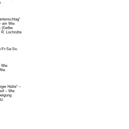
.
ertenschlag“
 – am Ww.
s (Gelbe
R. Lochrütte
-Fr-Sa-So,
m Ww.
 Ww.
rger Hütte“ –
hof – Ww.
weigung
tz.