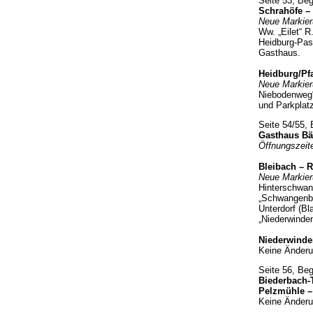
Seite 53, Be
Schrahöfe –
Neue Markier
Ww. „Eilet“ 
Heidburg-Pas
Gasthaus.
Heidburg/Pfa
Neue Markier
Niebodenweg“
und Parkplatz
Seite 54/55,
Gasthaus Bä
Öffnungszeit
Bleibach – 
Neue Markier
Hinterschwan
„Schwangenba
Unterdorf (B
„Niederwinde
Niederwinde
Keine Änderu
Seite 56, Be
Biederbach-T
Pelzmühle –
Keine Änderu