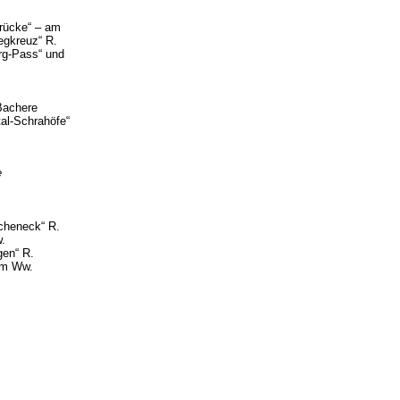
rücke“ – am
egkreuz“ R.
rg-Pass“ und
Bachere
al-Schrahöfe“
e
cheneck“ R.
.
en“ R.
 am Ww.