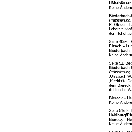
Höhehäuser –
Keine Änderu
Biederbach-
Präzisierung:
R. Ob dem Le
Lebersteinho
den Höhehäus
Seite 49/50,
Elzach – Lur
Biederbach-T
Keine Änderu
Seite 51, Be
Biederbach-F
Präzisierung:
„Uhlsbach-We
„Kirchhöfe D
dem Biereck 
(fehlendes W
Biereck – He
Keine Änderu
Seite 51/52,
Heidburg/Pf
Biereck – H
Keine Änderu