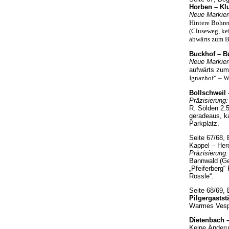
Horben – Kl
Neue Markier
Hintere Bohre
(Cluseweg, ke
abwärts zum B
Buckhof – B
Neue Markier
aufwärts zum
Ignazhof“ – W
Bollschweil 
Präzisierung:
R. Sölden 2.5
geradeaus, k
Parkplatz.
Seite 67/68,
Kappel – Herc
Präzisierung:
Bannwald (Ge
„Pfeiferberg“
Rössle“.
Seite 68/69,
Pilgergastst
Warmes Vespe
Dietenbach –
Keine Änderu