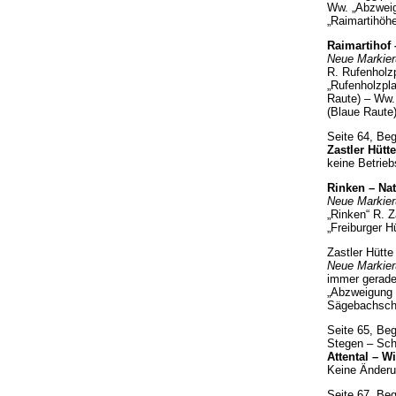
Ww. „Abzweig
„Raimartihöhe
Raimartihof 
Neue Markier
R. Rufenholz
„Rufenholzpla
Raute)
– Ww.
(Blaue Raute
Seite 64, Be
Zastler Hütte
keine Betrieb
Rinken – Nat
Neue Markie
„Rinken“ R. Z
„Freiburger Hü
Zastler Hütte
Neue Markie
immer gerad
„Abzweigung 
Sägebachschl
Seite 65, Be
Stegen – Schl
Attental – Wi
Keine Änderu
Seite 67, Be