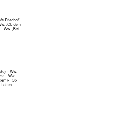
fe Friedhof“
 Ww. „Ob dem
 – Ww. „Bei
ute) – Ww.
eck – Ww.
ker“ R. Ob
 halten