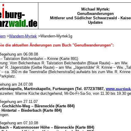
Michael Myrtek:
Genußwanderungen
Mittlerer und Südlicher Schwarzwald - Kaise
Updates
ern
>
Wandern-Myrtek
>Wandern-Myrtek1g
 Sie die aktuellen Änderungen zum Buch "Genußwanderungen":
 Begehung am 06.08.08
– Talstation Belchenbahn – Krinne (Karte 891)
rung:
Vom Belchenhaus R. Talstation Belchenbahn (Blaue Raute) – am Ww.
e“ R. Jägerstüble (Gelbe Raute) – am Ww. „Jägerstüble“ R. Krinne – Ww. „Tal
 – ca. 350 m die Teerstraße (Belchenstraße) aufwärts bis zum Ww. R. Krinn
Parkplatz.
gehung am 24.07.08
tinskapelle, Martinskapelle, Furtwangen (Tel. 07723/7887,
www.
martinsk
szeiten:
Warme Küche durchgehend, Mi-Do-Fr-Sa-So, von 11.30 bis 19.30 ge
 Begehung am 27.11.07
– Gschächle-Weg – Bäreneckle (Karte 884)
 Hintertal – Biederbach (Karte 884)
ngen.
 Begehung am 07.10.08
nbach – Katzenmooser Höhe – Bäreneckle (Karte 884)