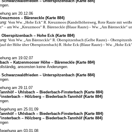
 Schwarzwaldfrieden – Unterspitzenbach (Karte 884)
ngen.
gehung am 20.12.06
Kreuzmoos – Bäreneckle (Karte 884)
ung:
Vom Ww. „Hohe Eck“ R. Kreuzmoos (Kandelhöhenweg, Rote Raute mit weiß
t“ – am Ww. „Kreuzmoos“ R. Bäreneckle (Blaue Raute) – Ww. „Am Bäreneckle“ un
 Oberspitzenbach – Hohe Eck (Karte 884)
ung:
Vom Ww. „Am Bäreneckle“ R. Oberspitzenbach (Gelbe Raute) – Oberspitzen
(auf der Höhe über Oberspitzenbach) R. Hohe Eck (Blaue Raute) – Ww. „Hohe Eck
gehung am 19.02.07
nbach – Katzenmooser Höhe – Bäreneckle (Karte 884)
ollständig, ansonsten keine Änderungen.
 Schwarzwaldfrieden – Unterspitzenbach (Karte 884)
ngen.
gehung am 29.11.07
annhöf – Uhlsbach – Biederbach-Finsterbach (Karte 884)
insterbach – Hölzberg – Biederbach-Tannhöf (Karte 884)
ngen.
 Begehung am 25.01.09
annhöf – Uhlsbach – Biederbach-Finsterbach (Karte 884)
insterbach – Hölzberg – Biederbach-Tannhöf (Karte 884)
ungen
 Begehung am 03.01.08