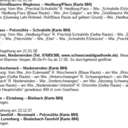
gehung am 02.01.08
 Grießbaums Wegkreuz – Heidburg/Pfaus (Karte 884)
ung:
Vom
Ww. „Prechtal-Schrahöfe“
R. Heidburg-Pass – Ww. „Schrahöfe Elzb
R. Heidburg-Pass (Blaue Raute) – Ww. „Am Galgen“ – am Ww. „Grießbaums W
s (
Querweg Lahr-Rottweil, Rot/Blaue Raute
auf gelbem Grund
) – Ww. „
Heidbu
us – Pelzmühle – Schrahöfe (Karte 884)
ung:
Vom
Ww. „
Heidburg-Pass“ R. Prechtal-Schrahöfe (Gelbe Raute) – Ww. „
 – Ww. „Pelzmühle“ – Ww. „Eilet“ – Ww. „Schrahöfe Elzbrücke“ –
Ww. „Precht
.
 Begehung am 21.01.08
ren, Niederwinden (Tel. 07685/388, www.schwarzwaldgasthoefe.de)
:
Neu
en:
Warmes Vesper, Mi-Do-Fr-Sa ab 17.00, So durchgehend geöffnet.
Röscheneck – Niederwinden
(Karte 884)
ung:
Vom Ww. „Am Eulenwald“ R. Röscheneck (Blaue Raute) – am Ww. „Rös
gen (Gelbe Raute) – am Ww. „Hinterschwangen“ R. Schwangenbach – am Ww
ch“ R. Niederwinden – Ww. „Vorderschwangen“ – am Ww. „Abzweig Schwang
laue Raute) – am Ww. „Niederwinden Unterdorf“ R. Ortsmitte (Gelbe Raute) –
n Hauptstraße“ geradeaus 400 m zum Gasthaus.
n – Elztalweg – Bleibach
(Karte 884)
ngen.
gehung am 23.12.07
annhöf – Brosiwald – Pelzmühle (Karte 884)
 Lurenberg – Biederbach-Tannhöf (Karte 884)
ngen.