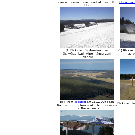
nordwärts zum Ebenemooshof - nach 15
Ebenemoo
Uhr
(4) Blick nach Südwesten über
(5) Blick n
Schwärzenbach-Ahornhäuser zum
zu d
Feldberg
Blick vom
Hochfirst
am 11.1.2008 nach
Blick nach 
Nordosten zu Schwärzenbach-Ebenemoos
und Russenkreuz