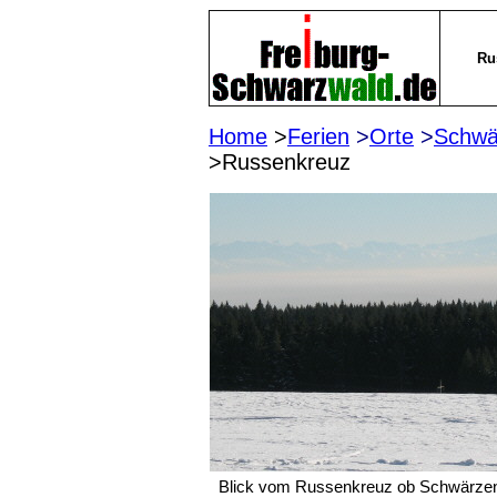
Ru
Home
>
Ferien
>
Orte
>
Schwä
>Russenk
Blick vom Russenkreuz ob Schwärzen