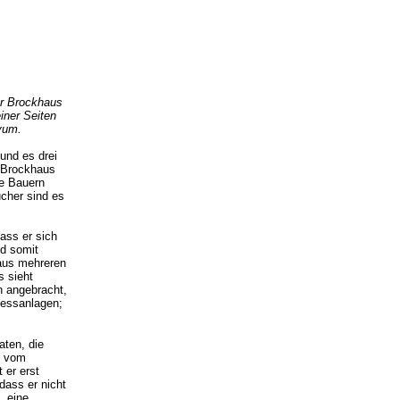
er Brockhaus
iner Seiten
ovum.
und es drei
r Brockhaus
ie Bauern
ucher sind es
ass er sich
nd somit
 aus mehreren
s sieht
n angebracht,
Messanlagen;
aten, die
n vom
 er erst
dass er nicht
, eine