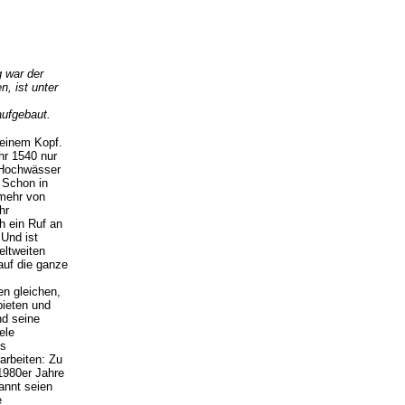
 war der
, ist unter
aufgebaut.
seinem Kopf.
hr 1540 nur
 Hochwässer
. Schon in
 mehr von
hr
h ein Ruf an
 Und ist
eltweiten
auf die ganze
en gleichen,
bieten und
nd seine
ele
us
arbeiten: Zu
 1980er Jahre
annt seien
e