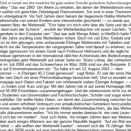
"Und so wurde aus den zunächst für ganz andere Zwecke gedachten Aufzeichnung
obby." Das war 1983. Um Werte zu erhalten, die denen der Wetterdienste verg
er seither mit geeichten Zehntelgrad-Thermometern. Sie sind in einer Thermom
n untergebracht. Vor fünf Jahren dann bekam der begeisterte Hobby-Wetterfr
ellenstraße von seinen Kindern eine Internetseite geschenkt — so wurde aus
weiten Netz der Wetterwilli. "Erst habe ich mich sehr über die Seite und die 
h dann kam der Schreck" , erzählt der Wetterbeobachter mit einem Lächeln, "
rgendwie in den Computer rein." Das war jede Menge Arbeit, schließlich hatte
l die Jahre unzählig viele Wetterdaten notiert. Doch mit viel Eifer, Geduld und
 ist es ihm gelungen, eine umfassende Ebringer Wetterseite mit Tabellen un
 Nicht nur die Temperaturen der vergangenen Jahre sind darauf zu erfahren, s
hläge (gemessen mit einem Gerät nach Professor Hellmann) und die tägliche
dauer (gemessen in der international üblichen Achterskala des Bedeckungsg
erkapriolen geht Wetterwilli auf seiner Seite ein: Sturm Lothar, das verheere
el im Juli 2004 und das Schneechaos im März 2006 sind nur drei Beispiele. E
s auf Extremtemperaturen ein. "So habe ich am 13. August 2003 — dem
ommer — in Ebringen 40,2 Grad gemessen", sagt Nobis. Er war der erste Häu
 der sein Dach mit einer Photovoltaikanlage bestücken ließ. Und so wundert es
omepage auch Daten und Fakten von mittlerweile sieben Ebringer Anlagen — 
zu finden sind. Kurz und gut: Mit den Jahren hat er auf seiner Homepage 94
nd 56 000 Einzeldaten zusammengetragen. Und die interessieren nicht nur die
 Studenten von Universitäten und Fachhochschulen, Schüler und sogar eine
rabfüller. Der wollte Nobis Daten, um damit den Zusammenhang zwischen h
 und einem erhöhten Verbrauch von antialkoholischen Getränken festzustell
 immer wieder Anfragen von anderen Hobby-Wetterbeobachtern, die das Wetter 
alls dokumentieren wollen. "Ich bin immer wieder überrascht, wie viele Leute
sich bei mir melden" , freut sich Nobis. Vor einigen Jahren dann war Wetterwil
aber auch einigen Männern aus der ganzen Republik begehrt. "Auf ein Mal wur
üttet — alle wollten den Wetterwilli kaufen" , erinnert sich der 76-Jährige. 
dung des WDR wurde auf eine handelsübliche Wetterstation namens Wetter-Wil