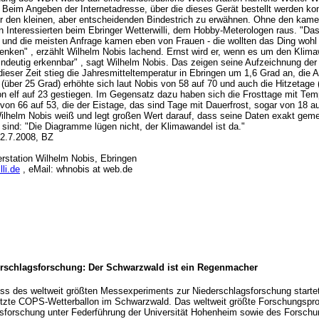
 Beim Angeben der Internetadresse, über die dieses Gerät bestellt werden ko
r den kleinen, aber entscheidenden Bindestrich zu erwähnen. Ohne den kamen
on Interessierten beim Ebringer Wetterwilli, dem Hobby-Meterologen raus. "Das
und die meisten Anfrage kamen eben von Frauen - die wollten das Ding wohl 
nken" , erzählt Wilhelm Nobis lachend. Ernst wird er, wenn es um den Klima
 eindeutig erkennbar" , sagt Wilhelm Nobis. Das zeigen seine Aufzeichnung de
dieser Zeit stieg die Jahresmitteltemperatur in Ebringen um 1,6 Grad an, die 
über 25 Grad) erhöhte sich laut Nobis von 58 auf 70 und auch die Hitzetage 
on elf auf 23 gestiegen. Im Gegensatz dazu haben sich die Frosttage mit Tem
von 66 auf 53, die der Eistage, das sind Tage mit Dauerfrost, sogar von 18 au
Wilhelm Nobis weiß und legt großen Wert darauf, dass seine Daten exakt ge
 sind: "Die Diagramme lügen nicht, der Klimawandel ist da."
12.7.2008, BZ
erstation Wilhelm Nobis, Ebringen
li.de
, eMail: whnobis at web.de
schlagsforschung: Der Schwarzwald ist ein Regenmacher
s des weltweit größten Messexperiments zur Niederschlagsforschung startet
tzte COPS-Wetterballon im Schwarzwald. Das weltweit größte Forschungspr
sforschung unter Federführung der Universität Hohenheim sowie des Forsch