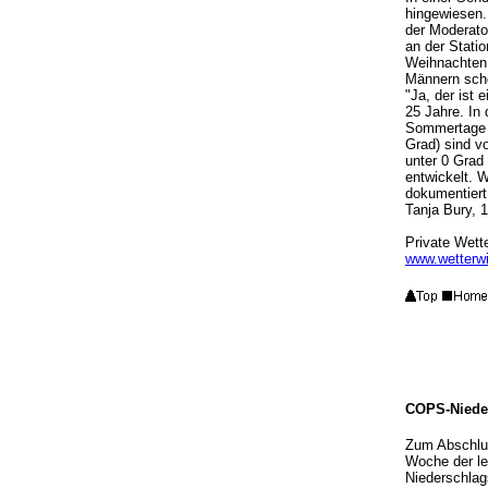
hingewiesen.
der Moderato
an der Stati
Weihnachten 
Männern sche
"Ja, der ist
25 Jahre. In 
Sommertage (
Grad) sind v
unter 0 Grad 
entwickelt. 
dokumentiert
Tanja Bury, 
Private Wett
www.wetterwil
COPS-Nieder
Zum Abschlus
Woche der le
Niederschlag