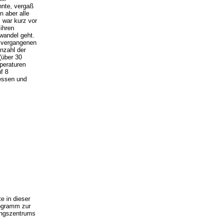
nnte, vergaß
 aber alle
 war kurz vor
ihren
wandel geht.
r vergangenen
Anzahl der
(über 30
peraturen
f 8
messen und
e in dieser
ogramm zur
ungszentrums