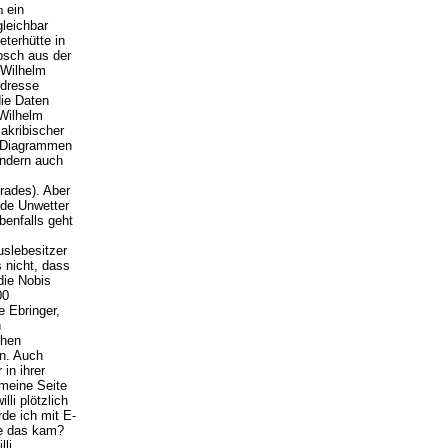
en
ein
leichbar
eterhütte in
osch aus der
 Wilhelm
Adresse
die Daten
 Wilhelm
 akribischer
d Diagrammen
ondern auch
rades). Aber
nde Unwetter
benfalls geht
slebesitzer
 nicht, dass
die Nobis
00
 Ebringer,
n
ohen
en. Auch
in ihrer
 meine Seite
li plötzlich
de ich mit E-
Wie das kam?
li