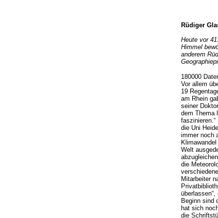
Rüdiger Gla
Heute vor 41
Himmel bewöl
anderem Rüdi
Geographiepr
180000 Daten
Vor allem üb
19 Regentage
am Rhein gab
seiner Doktor
dem Thema l
faszinieren.“
die Uni Heide
immer noch a
Klimawandel 
Welt ausgede
abzugleichen.
die Meteorol
verschiedene
Mitarbeiter 
Privatbibliot
überlassen“, 
Beginn sind 
hat sich noc
die Schrifts