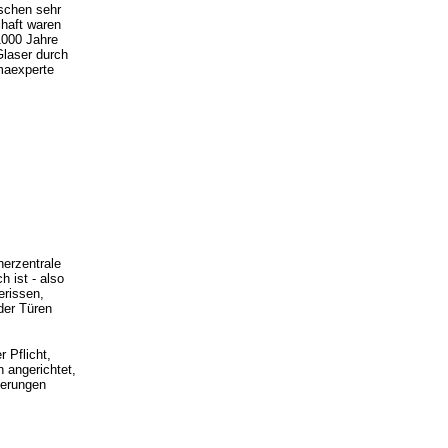
schen sehr
chaft waren
1000 Jahre
Glaser durch
maexperte
erzentrale
 ist - also
erissen,
der Türen
 Pflicht,
 angerichtet,
herungen