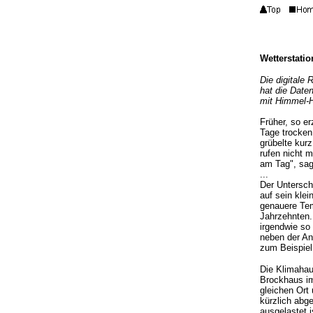
Wetterstati
Die digitale
hat die Daten
mit Himmel-H
Früher, so e
Tage trocken
grübelte kur
rufen nicht 
am Tag", sag
...
Der Untersch
auf sein kle
genauere Tem
Jahrzehnten.
irgendwie so
neben der An
zum Beispiel 
Die Klimahau
Brockhaus im
gleichen Ort
kürzlich abg
ausgelastet 