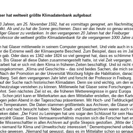
ser hat weltweit größte Klimadatenbank aufgebaut
3 Jahren, am 25. November 1592, hat es vormittags geregnet, am Nachmittag
kt. Ab und zu hat die Sonne geschienen. Dass wir das heute so genau wissen
ger Glaser zu verdanken. In den vergangenen 20 Jahren hat der Freiburger
ofessor die weltweit größte Klimadatenbank für die vergangenen 1000 Jahre 
 hat Glaser mittlerweile in seinem Computer gespeichert. Und viele auch in 
er die Extreme weiß der Klimaexperte Bescheid. Zum Beispiel, dass es im Ja
 gab. Oder dass es 1342 oder 1824 so viel geregnet hat, dass es schlimme
. Bis Glaser all diese Daten zusammengestellt hatte, ist viel Zeit vergangen
arbeit hat er sich mit dem Klima in früheren Zeiten beschäftigt. Und ist nicht
osgekommen. „Klima und Geschichte – das sind beides Sachen, die mich se
 Nach der Promotion an der Universität Würzburg folgte die Habilitation, danac
lberg. Seit dem vergangenen Jahr lehrt und forscht der Professor in Freiburg.
uf der Suche nach historischen Klimadaten. Denn sie sind wichtig, um den w
heutzutage verstehen zu können. Mittlerweile hat Glaser seine Forschungen 
hnt. Sein nächstes Ziel ist es, die früheren Wetterereignisse in ganz Europa
 Schon jetzt kann er Wetterkarten aus dem Mittelalter erstellen, die den Kart
ogen jeden Abend in der Tagesschau präsentieren. Mit Hoch- und Tiefdruckge
n Temperaturen. Die Daten stammen größtenteils aus Archiven, die Glaser u
nach und nach besucht haben: Neben Stadt- und Staatsarchiven waren auch vi
heken dabei. „Der Fürst zu Leiningen hat uns sogar den Schlüssel für sein Ha
erzählt Glaser. Dieses Vertrauensverhältnis mussten sich die Forscher hart er
die Wissenschaftler in allen Archiven auf große Skepsis gestoßen. „Mitte der
h niemand für Klima und Umweltschutz interessiert.“ Dementsprechend unbek
tücke gewesen. „Niemand hat gewusst, dass es im Mittelalter schon so genau