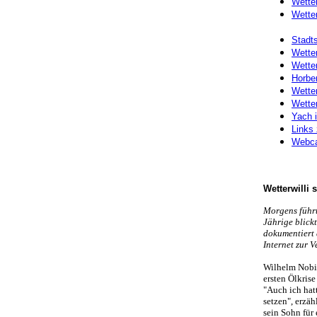
Wette
Wetter
Stadts
Wette
Wette
Horbe
Wette
Wette
Yach i
Links
Webca
Wetterwilli s
Morgens führt
Jährige blick
dokumentiert 
Internet zur 
Wilhelm Nobis
ersten Ölkris
"Auch ich hatt
setzen", erzä
sein Sohn für