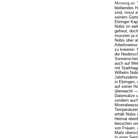
Messung an: 
bleibendes H
sind, misst 
seinem Garte
Ebringer Kap
Nobis im welt
gefreut, doc
mussten ja i
Nobis über al
Arbeitsweise
zu kreieren.
die Niedersc
Sonnenschein
auch auf Wett
mit Starkhag
Wilhelm Nobi
Jahrhunderts
in Ebringen,
auf seiner H
überwacht — 
Datensätze u
sondern auch
Mineralwasse
Temperaturen
erhält Nobis
Heimat ebenf
besuchen und 
von Frauen, 
Mails übersch
In einer Sen