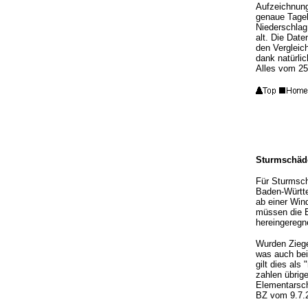
Aufzeichnung
genaue Tageb
Niederschlag
alt. Die Dat
den Vergleic
dank natürli
Alles vom 25
Sturmschäde
Für Sturmsch
Baden-Württem
ab einer Win
müssen die B
hereingeregne
Wurden Ziegel
was auch bei
gilt dies al
zahlen übrig
Elementarsch
BZ vom 9.7.