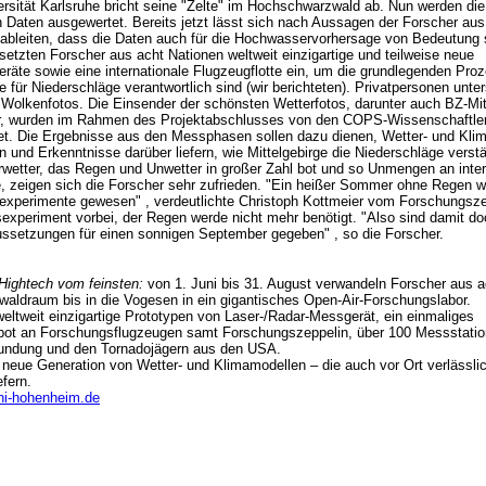
ersität Karlsruhe bricht seine "Zelte" im Hochschwarzwald ab. Nun werden die
Daten ausgewertet. Bereits jetzt lässt sich nach Aussagen der Forscher aus
ableiten, dass die Daten auch für die Hochwasservorhersage von Bedeutung s
setzten Forscher aus acht Nationen weltweit einzigartige und teilweise neue
räte sowie eine internationale Flugzeugflotte ein, um die grundlegenden Pro
e für Niederschläge verantwortlich sind (wir berichteten). Privatpersonen unter
 Wolkenfotos. Die Einsender der schönsten Wetterfotos, darunter auch BZ-Mit
er, wurden im Rahmen des Projektabschlusses von den COPS-Wissenschaftle
t. Die Ergebnisse aus den Messphasen sollen dazu dienen, Wetter- und Kli
 und Erkenntnisse darüber liefern, wie Mittelgebirge die Niederschläge verstä
tter, das Regen und Unwetter in großer Zahl bot und so Unmengen an inte
e, zeigen sich die Forscher sehr zufrieden. "Ein heißer Sommer ohne Regen wä
xperimente gewesen" , verdeutlichte Christoph Kottmeier vom Forschungsze
experiment vorbei, der Regen werde nicht mehr benötigt. "Also sind damit do
ussetzungen für einen sonnigen September gegeben" , so die Forscher.
Hightech vom feinsten:
von 1. Juni bis 31. August verwandeln Forscher aus a
aldraum bis in die Vogesen in ein gigantisches Open-Air-Forschungslabor.
weltweit einzigartige Prototypen von Laser-/Radar-Messgerät, ein einmaliges
ot an Forschungsflugzeugen samt Forschungszeppelin, über 100 Messstatio
undung und den Tornadojägern aus den USA.
neue Generation von Wetter- und Klimamodellen – die auch vor Ort verlässli
fern.
uni-hohenheim.de