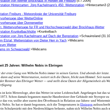
rstation von Werner Brockhaus in Horben bei Freiburg
(5.7.2004)
station Hinterzarten: Jörg Kachelmann's 450. Wetterstation
>Hinterzarten3 (2
tation Freiburg - Meteorologie der Universität Freiburg
rvorhersage über WetterOnline
rvorhersage über Donnerwetter
n: Wettervorhersage für FR und Hochschwarzwald über Brockhaus-Wetter
rstation Krunkelbachhütte
>Krunkelbach
rstation von Jörg Kachelmann auf Dach der Bergstation
>Schauinsland (31.10
m Elztal: Wetterstation von Dieter Herr in Yach
>Webcams
 zum Wetter
ms im Schwarzwald
>Webcams
eit 25 Jahren: Wilhelm Nobis in Ebringen
 der erste Gang von Wilhelm Nobis immer in seinen Garten. Und abends der letzte.
t dann auf seine Wetterstation, notiert sich die Daten, blickt zum Himmel. Seit nun
der Rentner das Ebringer Wetter — und stellt diese Daten der Allgemeinheit als We
Verfügung.
 ist kein Meterologe, aber das Wetter ist seine Leidenschaft. Angefangen hat das w
e 1973. Schon damals begannen manche Hausbesitzer ihre Gebäude mit Styropor z
e das vor, wollte aber zuerst den Ölverbrauch in Relation zur Jahres- und Wintermi
hlt Nobis. So hat er damit begonnen, sich die Temperaturen in
Ebringen
aufzuschreib
 ein Schulprojekt mit den Niederschlägen befasste, nahm sich Wilhelm Nobis auch 