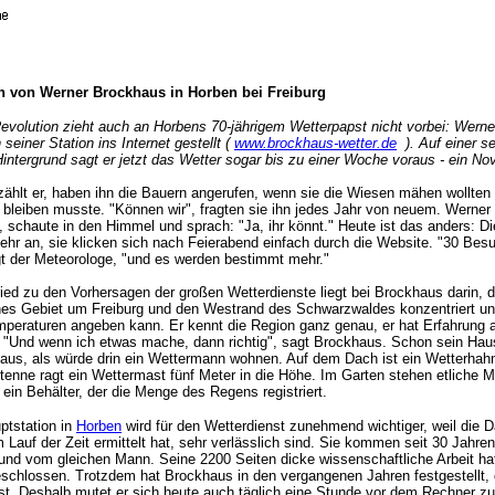
on von Werner Brockhaus in Horben bei Freiburg
 Revolution zieht auch an Horbens 70-jährigem Wetterpapst nicht vorbei: Wern
 seiner Station ins Internet gestellt (
www.brockhaus-wetter.de
). Auf einer se
intergrund sagt er jetzt das Wetter sogar bis zu einer Woche voraus - ein N
rzählt er, haben ihn die Bauern angerufen, wenn sie die Wiesen mähen wollten 
 bleiben musste. "Können wir", fragten sie ihn jedes Jahr von neuem. Werne
z, schaute in den Himmel und sprach: "Ja, ihr könnt." Heute ist das anders: D
mehr an, sie klicken sich nach Feierabend einfach durch die Website. "30 Bes
t der Meteorologe, "und es werden bestimmt mehr."
ied zu den Vorhersagen der großen Wetterdienste liegt bei Brockhaus darin, d
ines Gebiet um Freiburg und den Westrand des Schwarzwaldes konzentriert u
peraturen angeben kann. Er kennt die Region ganz genau, er hat Erfahrung
 "Und wenn ich etwas mache, dann richtig", sagt Brockhaus. Schon sein Hau
 aus, als würde drin ein Wettermann wohnen. Auf dem Dach ist ein Wetterhah
tenne ragt ein Wettermast fünf Meter in die Höhe. Im Garten stehen etliche 
ein Behälter, der die Menge des Regens registriert.
ptstation in
Horben
wird für den Wetterdienst zunehmend wichtiger, weil die D
 Lauf der Zeit ermittelt hat, sehr verlässlich sind. Sie kommen seit 30 Jahre
 und vom gleichen Mann. Seine 2200 Seiten dicke wissenschaftliche Arbeit hat
eschlossen. Trotzdem hat Brockhaus in den vergangenen Jahren festgestellt, 
ist. Deshalb mutet er sich heute auch täglich eine Stunde vor dem Rechner zu