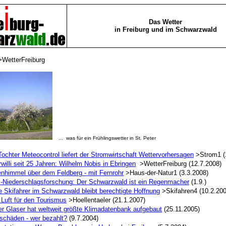
Das Wetter
in Freiburg und im Schwarzwald
WetterFreiburg
... was für ein Frühlingswetter in St. Peter
chter Meteocontrol liefert der Stromwirtschaft Wettervorhersagen
>Strom1 (
willi seit 25 Jahren: Wilhelm Nobis in Ebringen
>WetterFreiburg (12.7.2008)
enhimmel über dem Feldberg - mit Fernrohr
>Haus-der-Natur1 (3.3.2008)
Niederschlagsforschung: Der Schwarzwald ist ein Regenmacher
(1.9.)
e Skifahrer im Schwarzwald bleibt berechtigte Hoffnung
>Skifahren4 (10.2.200
Luft für den Tourismus
>Hoellentaeler (21.1.2007)
er Glaser hat weltweit größte Klimadatenbank aufgebaut
(25.11.2005)
schäden - wer bezahlt?
(9.7.2004)