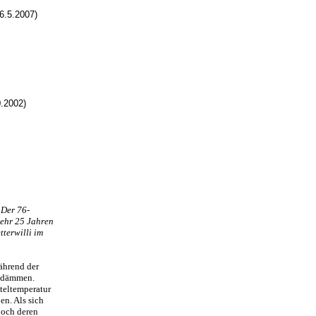
6.5.2007)
.2002)
 Der 76-
mehr 25 Jahren
tterwilli im
ährend der
u dämmen.
tteltemperatur
en. Als sich
noch deren