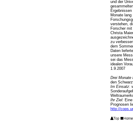
und der Univ
gesammelten 
Ergebnissen 
Monate lang 
Forschungsge
verstehen, di
Forscher mit
Christa Mai
ausgezeichne
zu verbessern
dem Sommerwe
Daten liefert
unsere Messe
sei das Mess
idealen Vora
1.9.2007
Drei Monate 
den Schwarzw
Im Einsatz
: 
Sonderaufgeb
Weltraumerk
Ihr Ziel:
Eine 
Prognosen lie
http://cops.