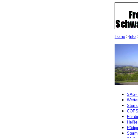
Home
>
Info
>
SAG-To
Wetter
Stern
COPS-
Für di
Heiße 
Rüdig
Sturm