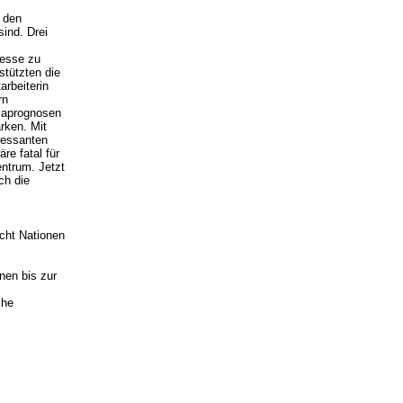
 den
ind. Drei
zesse zu
stützten die
arbeiterin
rn
maprognosen
rken. Mit
ressanten
re fatal für
ntrum. Jetzt
ch die
cht Nationen
nen bis zur
che