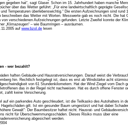
en gegeben hat“, sagt Glaser. Schon im 15. Jahrhundert haben manche Men
ücher über das Wetter geführt: „Für eine landwirtschaftlich geprägte Gesells
 und Temperaturen überlebenswichtig.“ Die ersten Aufzeichnungen sind rund 
en beschreiben das Wetter mit Worten. Messwerte gab es noch nicht. Die hat 
h von verschiedenen Aufzeichnungen gefunden. Letzte Zweifel konnte der Kli
cher „Klimazeugen“ – wie Baumringen – ausräumen.
.11.2005 auf
www.bzol.de
lesen
n - wer bezahlt?
äden haften Gebäude-und Hausratversicherungen. Darauf weist die Verbrauch
berg hin. Rechtlich festgelegt ist, dass es erst ab Windstärke acht stürmisch
dgeschwindigkeit von 61 Stundenkilometern. Hat der Wind Ziegel vom Dach g
etroffenen das in der Regel nicht nachweisen. Hat es durch offene Fenster o
t, zahlt keine Versicherung.
 auf ein parkendes Auto geschleudert, ist die Teilkasko des Autohalters in der
 Hagelschäden gilt. Ist ein gesunder Baum umgestürzt und hat dabei Schaden
s "höhere Gewalt": Der Baumbesitzer haftet nicht. Hausrat- und Gebäudeversic
ens nicht für Überschwemmungsschäden. Dieses Risiko muss über eine
adenversicherung abgesichert werden.
2004