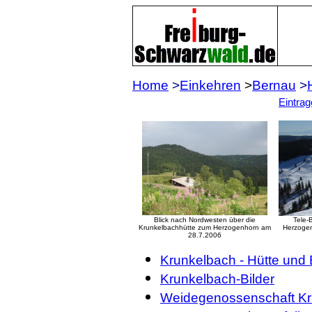
Home
>
Einkehren
>
Bernau
>
Eintra
Blick nach Nordwesten über die
Tele-
Krunkelbachhütte zum Herzogenhorn am
Herzogen
28.7.2006
Krunkelbach - Hütte und
Krunkelbach-Bilder
Weidegenossenschaft Kr