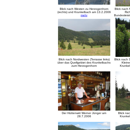
Blick nach Westen zu Herzogenhorn
Blick nach 
(rechts) und Krunkelbach am 13.2.2006
Ric
mehr
Bundesleist
Blick nach Nordwesten (Terrasse links)
Blick nach
über das Quellgebiet des Krunkelbachs
Kleine
zum Herzogenhorn
Krunke
Der Hüttenwirt Werner Jünger am
Blick na
28.7.2006
Krunke