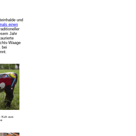
teinhalde und
mals einen
aditioneller
iesem Jahr
aurierte
wichts-Waage
 bei
annt.
n: Kuh aus
ee