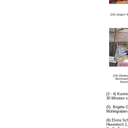
(16) Jürgen S
(19) Obstb
Bernhard
Kirsc
(3 - 4) Kuns
30 Minuten s
(5) Brigitte
Mühlegraben 
(6) Elvira S
Hexenloch 1,