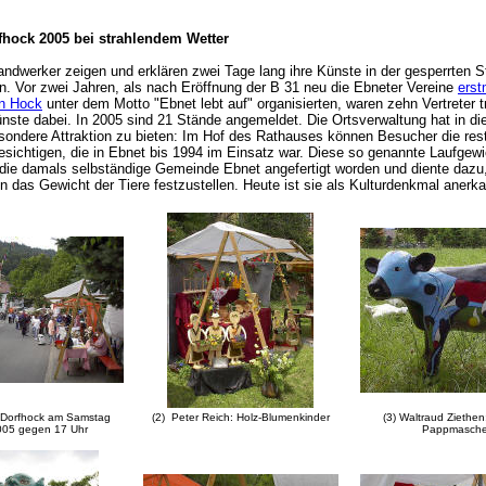
fhock 2005 bei strahlendem Wetter
andwerker zeigen und erklären zwei Tage lang ihre Künste in der gesperrten S
en. Vor zwei Jahren, als nach Eröffnung der B 31 neu die Ebneter Vereine
erst
n Hock
unter dem Motto "Ebnet lebt auf" organisierten, waren zehn Vertreter tr
ste dabei. In 2005 sind 21 Stände angemeldet. Die Ortsverwaltung hat in d
sondere Attraktion zu bieten: Im Hof des Rathauses können Besucher die rest
sichtigen, die in Ebnet bis 1994 im Einsatz war. Diese so genannte Laufge
 die damals selbständige Gemeinde Ebnet angefertigt worden und diente dazu,
n das Gewicht der Tiere festzustellen. Heute ist sie als Kulturdenkmal anerk
r Dorfhock am Samstag
(2) Peter Reich: Holz-Blumenkinder
(3) Waltraud Ziethe
005 gegen 17 Uhr
Pappmasch