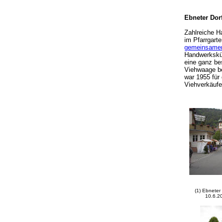
Ebneter Dor
Zahlreiche H
im Pfarrgart
gemeinsame
Handwerkskün
eine ganz be
Viehwaage be
war 1955 für
Viehverkäufe
(1) Ebnete
10.6.2