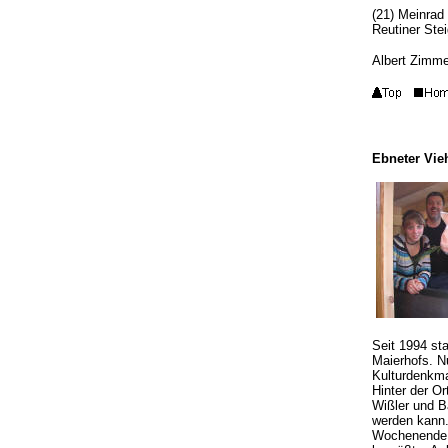
(21) Meinrad
Reutiner Ste
Albert Zimm
Ebneter Vie
Seit 1994 st
Maierhofs. N
Kulturdenkma
Hinter der O
Wißler und B
werden kann.
Wochenende e