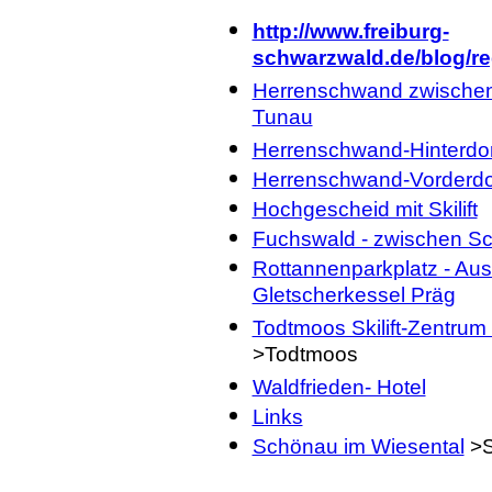
http://www.freiburg-
schwarzwald.de/blog/re
Herrenschwand zwischen
Tunau
Herrenschwand-Hinterdor
Herrenschwand-Vorderdo
Hochgescheid mit Skilift
Fuchswald - zwischen S
Rottannenparkplatz - Aus
Gletscherkessel Präg
Todtmoos Skilift-Zentrum
>Todtmoos
Waldfrieden- Hotel
Links
Schönau im Wiesental
>S