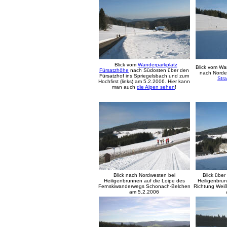
Blick vom
Wanderparkplatz
Blick vom Wan
Fürsatzhöhe
nach Südosten über den
nach Norde
Fürsatzhof ins Spriegelsbach und zum
Str
Hochfirst (links) am 5.2.2006. Hier kann
man auch
die Alpen sehen
!
Blick nach Nordwesten bei
Blick übe
Heiligenbrunnen auf die Loipe des
Heiligenbru
Fernskiwanderwegs Schonach-Belchen
Richtung Wei
am 5.2.2006