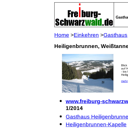
Gastha
Home
>
Einkehren
>
Gasthaus
Heiligenbrunnen, Weißtanne
Blick
auf 
- bis
Heili
mehr
www.freiburg-schwarzw
1/2014
Gasthaus Heiligenbrunn
Heiligenbrunnen-Kapelle