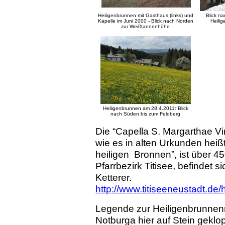
Heiligenbrunnen mit Gasthaus (links) und
Blick na
Kapelle im Juni 2000 - Blick nach Norden
Heili
zur Weißtannenhöhe
Heiligenbrunnen am 28.4.2011: Blick
nach Süden bis zum Feldberg
Die “Capella S. Margarthae Vir
wie es in alten Urkunden heiß
heiligen Bronnen”, ist über 4
Pfarrbezirk Titisee, befindet s
Ketterer.
http://www.titiseeneustadt.de/
Legende zur Heiligenbrunnenn
Notburga hier auf Stein geklo