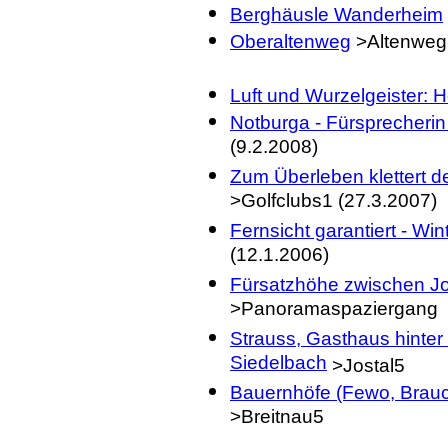
Berghäusle Wanderheim
Oberaltenweg
>Altenweg
Luft und Wurzelgeister:
Notburga - Fürsprecheri
(9.2.2008)
Zum Überleben klettert de
>Golfclubs1 (27.3.2007)
Fernsicht garantiert - W
(12.1.2006)
Fürsatzhöhe zwischen Jos
>Panoramaspaziergang
Strauss, Gasthaus hinter
Siedelbach
>Jostal5
Bauernhöfe (Fewo, Brauch
>Breitnau5