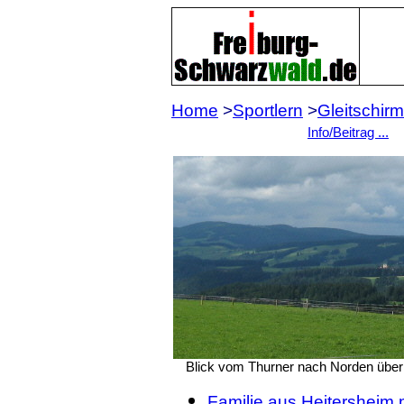
Home
>
Sportlern
>
Gleitschirm
Info/Beitrag ...
Blick vom Thurner nach Norden über
Familie aus Heitersheim m