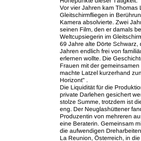
Höhepunkte dieser Tätigkeit.
Vor vier Jahren kam Thomas L
Gleitschirmfliegen in Berührun
Kamera absolvierte. Zwei Jahr
seinen Film, den er damals ber
Weltcupsiegerin im Gleitschir
69 Jahre alte Dörte Schwarz, 
Jahren endlich frei von famili
erlernen wollte. Die Geschich
Frauen mit der gemeinsamen L
machte Latzel kurzerhand zu
Horizont" .
Die Liquidität für die Produkt
private Darlehen gesichert we
stolze Summe, trotzdem ist di
eng. Der Neuglashüttener fand
Produzentin von mehreren au
eine Beraterin. Gemeinsam mi
die aufwendigen Dreharbeiten
La Reunion, Österreich, in di