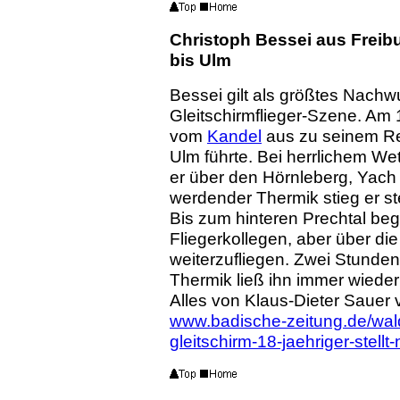
Christoph Bessei aus Freib
bis Ulm
Bessei gilt als größtes Nachw
Gleitschirmflieger-Szene. Am 19
vom
Kandel
aus zu seinem Re
Ulm führte. Bei herrlichem We
er über den Hörnleberg, Yac
werdender Thermik stieg er st
Bis zum hinteren Prechtal begl
Fliegerkollegen, aber über di
weiterzufliegen. Zwei Stunden
Thermik ließ ihn immer wieder 
Alles von Klaus-Dieter Sauer 
www.badische-zeitung.de/wald
gleitschirm-18-jaehriger-stell