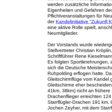
werden zusätzliche Informati
Eigenheiten und Gefahren d
Pflichtveranstaltungen für Neu
der
Kandelinitiative "Zukunft 
eine aktive Rolle spielt, ansch
Neumitglieder.
Der Vorstands wurde wiederge
Stellvertreter Christian Kröpl
Schriftführer Rene Kieselman
Es folgten Sportlerehrungen, 
sich die Deutsche Meisterscha
Ruhpolding erflogen hatte. D
Gleitschirmflüge vom Kandel g
Gleitschirme eher bescheide
41km, 38km) nicht an frühere 
Drachenflieger erreichten 12
Starrflügler-Drachen 191 km,
Jochen Zeyher, mit dem Starrf