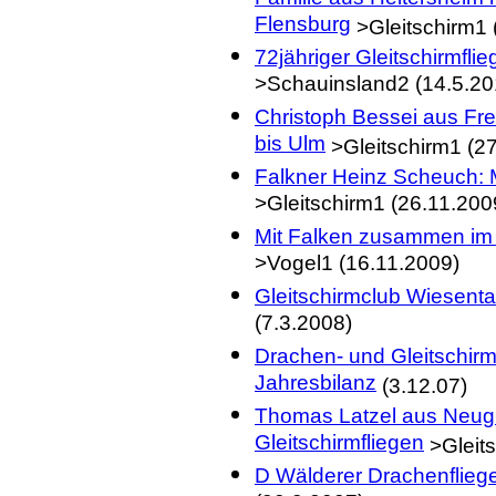
Flensburg
>Gleitschirm1 
72jähriger Gleitschirmfl
>Schauinsland2 (14.5.20
Christoph Bessei aus Fr
bis Ulm
>Gleitschirm1 (27
Falkner Heinz Scheuch:
>Gleitschirm1 (26.11.200
Mit Falken zusammen im G
>Vogel1 (16.11.2009)
Gleitschirmclub Wiesenta
(7.3.2008)
Drachen- und Gleitschir
Jahresbilanz
(3.12.07)
Thomas Latzel aus Neugl
Gleitschirmfliegen
>Gleits
D Wälderer Drachenflieg