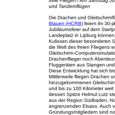
freie Fliegen / Am Samstag J
und Tandemflügen
Die Drachen und Gleitschirmf
Blauen (HCRB)
feiern ihr 30-
Jubiläumsfeier auf dem Star
Landeplatz in Lipburg können 
Kulissen dieser besonderen S
die Welt des freien Fliegens
Gleitschirm-Computersimulat
Drachenflieger noch Abenteur
Fluggeräten aus Stangen und
Diese Entwicklung hat sich bi
Mittlerweile fliegen Drachen 
hinzugekommenen Gleitschirm
und bis zu 100 Kilometer weit 
dessen Spitze Helmut Lutz ste
aus der Region Südbaden, N
angrenzenden Elsass. Auch 
Gründungsmitgliedern sind noc