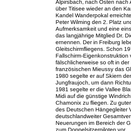
Alpirsbach, nach Osten nach 
über Titisee wieder an den K
Kandel Wanderpokal erreichte
Peter Wilming den 2. Platz un
Aufmerksamkeit und eine eins
das langjährige Mitglied Dr. D
ernennen. Der in Freiburg lebe
Gleitschirmfliegens. Schon 19
Fallschirm-Eigenkonstruktion 
fälschlicherweise so oft in de
französischen Mieussy das Gl
1980 segelte er auf Skiern de
Jungfraujoch, um dann Richtu
1981 segelte er die Vallee Bla
Midi auf die günstige Windri
Chamonix zu fliegen. Zu guter 
des Deutschen Hängegleiter V
deutschlandweiter Gesamtver
Neuerungen im Bereich der Gü
zum Doppelsitzerpiloten vor.