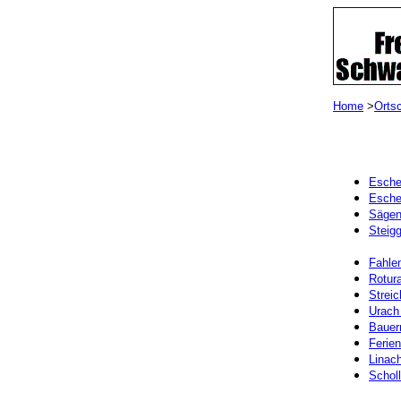
Home
>
Orts
Esche
Esche
Sägen
Steig
Fahle
Rotura
Strei
Urach
Bauer
Ferie
Linach
Scholl