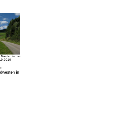
 Norden in den
.9.2010
em
rdwesten in