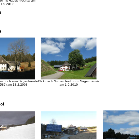
f mit Häusle (rechts) am
1.9.2010
e
den hoch zum Sägenhäusle
Blick nach Norden hoch zum Sägenhäusle
1586) am 18.2.2008
am 1.9.2010
of