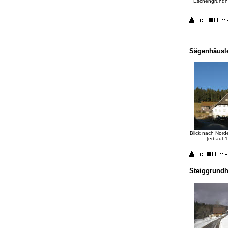
Eschengrundho
Sägenhäusl
Blick nach Nor
(erbaut 
Steiggrundh