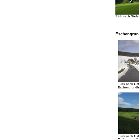
Blick nach Süd
Eschengrun
Blick nach O
Eschengrundho
Blick nach O