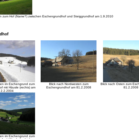
en zum Hof (Name?) zwischen Eschengrundhof und Steiggrundhof am 1.9.2010
dhof
sten im Eschengrund zum
Blick nach Nordwesten zum
Blick nach Osten zum Esc
f mit Häusle (rechts) am
Eschengrundhof am 81.2.2008
81.2.2008
2.2.2004
sten im Eschengrund zum