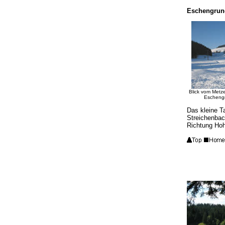
Eschengrund
Blick vom Metz
Escheng
Das kleine T
Streichenbac
Richtung Ho