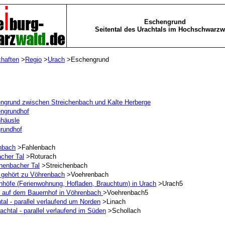
Eschengrund
Seitental des Urachtals im Hochschwarzw
chaften
>
Regio
>
Urach
>Eschengrund
ngrund zwischen Streichenbach und Kalte Herberge
ngrundhof
häusle
grundhof
nbach
>Fahlenbach
cher Tal
>Roturach
chenbacher Tal
>Streichenbach
 gehört zu Vöhrenbach
>Voehrenbach
nhöfe (Ferienwohnung, Hofladen, Brauchtum) in Urach
>Urach5
n auf dem Bauernhof in Vöhrenbach
>Voehrenbach5
tal - parallel verlaufend um Norden
>Linach
achtal - parallel verlaufend im Süden
>Schollach