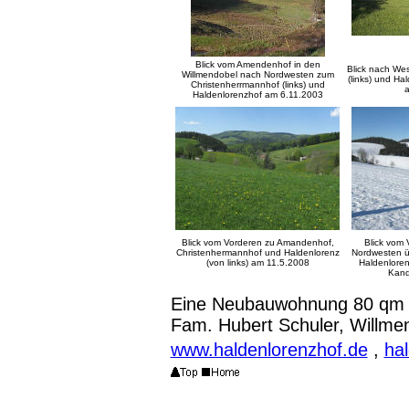
Blick vom Amendenhof in den
Blick nach We
Willmendobel nach Nordwesten zum
(links) und Ha
Christenherrmannhof
(links) und
a
Haldenlorenzhof am 6.11.2003
Blick vom Vorderen zu Amandenhof,
Blick vom
Christenhermannhof und Haldenlorenz
Nordwesten ü
(von links) am 11.5.2008
Haldenlore
Kand
Eine Neubauwohnung 80 qm
Fam. Hubert Schuler, Willmen
www.haldenlorenzhof.de
,
ha