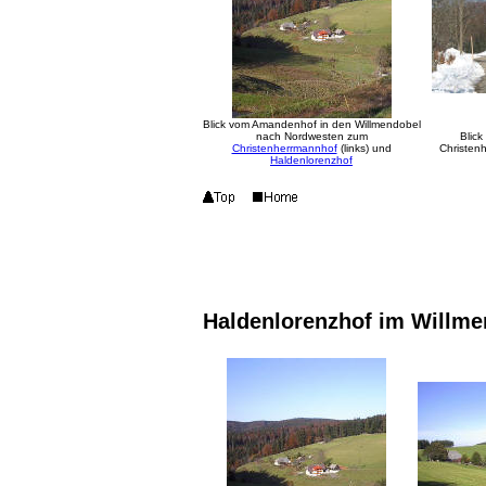
Blick vom Amandenhof in den Willmendobel
nach Nordwesten zum
Blic
Christenherrmannhof
(links) und
Christen
Haldenlorenzhof
Haldenlorenzhof im Willme