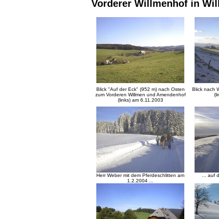
Vorderer Willmenhof in Wi
Blick "Auf der Eck" (952 m) nach Osten
Blick nach 
zum Vorderen Willmen und Amendenhof
(l
(links) am 6.11.2003
Herr Weber mit dem Pferdeschlitten am
... auf
1.2.2004 ...