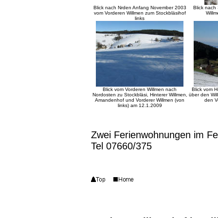
Blick nach Nrden Anfang November 2003
Blick nach
vom Vorderen Willmen zum Stockbläsihof
Will
links
Blick vom Vorderen Willmen nach
Blick vom 
Nordosten zu Stockbläsi, Hinterer Willmen,
über den Wil
Amandenhof und Vorderer Willmen (von
den V
links) am 12.1.2009
Zwei Ferienwohnungen im Feri
Tel 07660/375