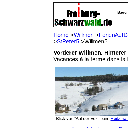
Bauer
Home
>
Willmen
>
FerienAuf
>
StPeter5
>Willme
Vorderer Willmen, Hinterer
Vacances à la ferme dans la 
Blick von "Auf der Eck" beim
Heitzma