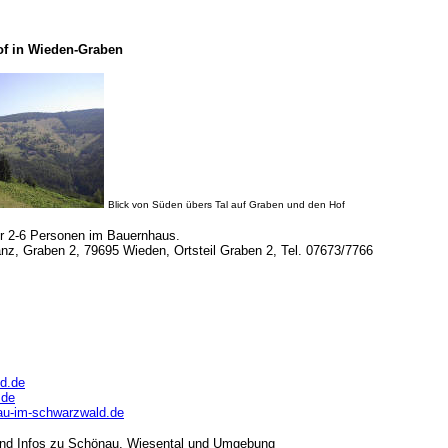
f in Wieden-Graben
Blick von Süden übers Tal auf Graben und den Hof
r 2-6 Personen im Bauernhaus.
nz, Graben 2, 79695 Wieden, Ortsteil Graben 2, Tel. 07673/7766
d.de
.de
u-im-schwarzwald.de
und Infos zu Schönau. Wiesental und Umgebung