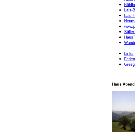
Bühlh
Lais-
Lais-H
Neuma
www.p
Still
Haus 
Wunde
Links
Ferie
Gresg
Haus Abend