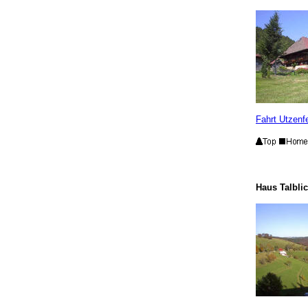
Fahrt Utzenf
Haus Talbli