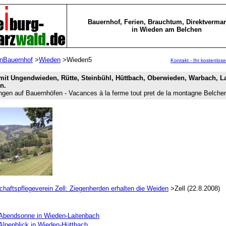
Bauernhof, Ferien, Brauchtum, Direktverma
in Wieden am Belchen
enBauernhof
>
Wieden
>Wieden5
Kontakt - Ihr kostenlose
mit Ungendwieden, Rütte, Steinbühl, Hüttbach, Oberwieden, Warbach, L
n.
gen auf Bauernhöfen - Vacances à la ferme tout pret de la montagne Belche
haftspflegeverein Zell: Ziegenherden erhalten die Weiden
>Zell (22.8.2008)
Abendsonne in Wieden-Laitenbach
Alpenblick in Wieden-Hüttbach