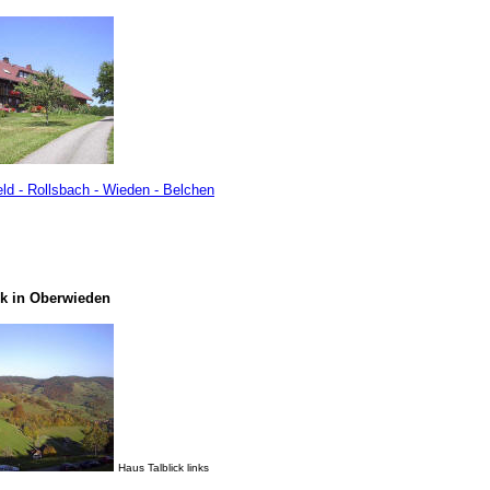
eld - Rollsbach - Wieden - Belchen
ck in Oberwieden
Haus Talblick links