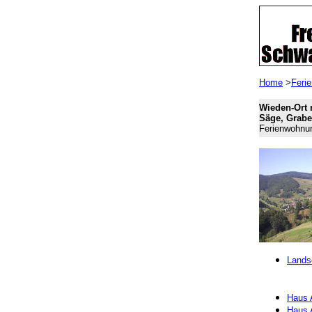
Home
>
Feri
Wieden-Ort 
Säge, Grabe
Ferienwohnun
Landsc
Haus 
Haus 