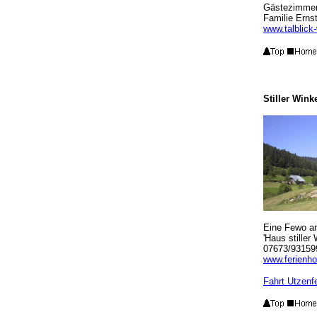
Gästezimme
Familie Erns
www.talblick
Stiller Win
Eine Fewo am
'Haus stiller
07673/93159
www.ferienhof
Fahrt Utzenf