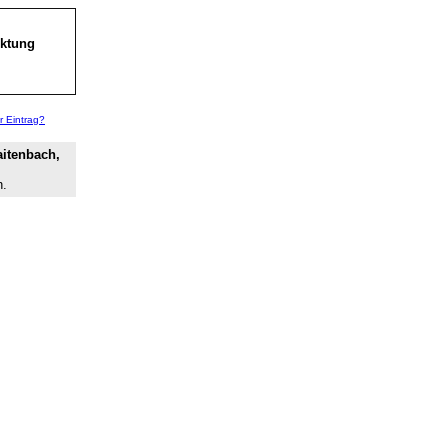
rktung
r Eintrag?
aitenbach,
n.