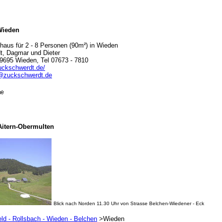
Wieden
aus für 2 - 8 Personen (90m²) in Wieden
t, Dagmar und Dieter
9695 Wieden, Tel 07673 - 7810
zuckschwerdt.de/
@zuckschwerdt.de
Aitern-Obermulten
Blick nach Norden 11.30 Uhr von Strasse Belchen-Wiedener - Eck
eld - Rollsbach - Wieden - Belchen
>Wieden