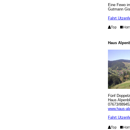
Eine Fewo im
Gutmann Gise
Fahrt Utzenf
Haus Alpenb
Fünf Doppel
Haus Alpenbli
07673/88945
www.haus-al
Fahrt Utzenf