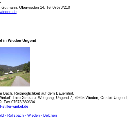
r
t Gutmann, Oberwieden 14, Tel 07673/210
-wieden.de
kel in Wieden-Ungend
 Bach. Reitmöglichkeit auf dem Bauernhof.
 Winkel', Laile Gisela u. Wolfgang, Ungend 7, 79695 Wieden, Ortsteil Ungend, 
9, Fax 07673/889634
-stiller-winkel.de
eld - Rollsbach - Wieden - Belchen