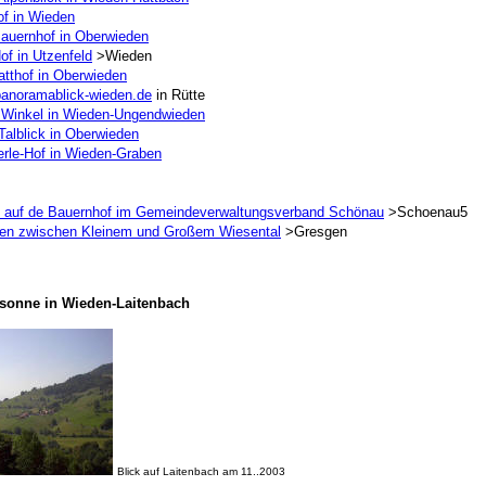
of in Wieden
Bauernhof in Oberwieden
of in Utzenfeld
>Wieden
tthof in Oberwieden
anoramablick-wieden.de
in Rütte
er Winkel in Wieden-Ungendwieden
Talblick in Oberwieden
rle-Hof in Wieden-Graben
n auf de Bauernhof im Gemeindeverwaltungsverband Schönau
>Schoenau5
en zwischen Kleinem und Großem Wiesental
>Gresgen
sonne in Wieden-Laitenbach
Blick auf Laitenbach am 11..2003