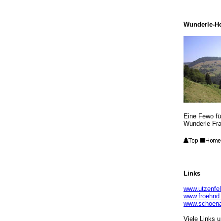
Wunderle-Ho
Eine Fewo fü
Wunderle Fra
Links
www.utzenfel
www.froehnd
www.schoena
Viele Links 