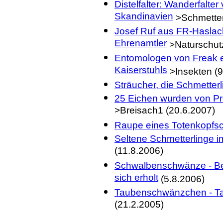
Distelfalter: Wanderfalte
Skandinavien
>Schmetterl
Josef Ruf aus FR-Haslach
Ehrenamtler
>Naturschutz
Entomologen von Freak e
Kaiserstuhls
>Insekten (9
Sträucher, die Schmetter
25 Eichen wurden von Pr
>Breisach1 (20.6.2007)
Raupe eines Totenkopfs
Seltene Schmetterlinge i
(11.8.2006)
Schwalbenschwänze - Be
sich erholt
(5.8.2006)
Taubenschwänzchen - Tag
(21.2.2005)