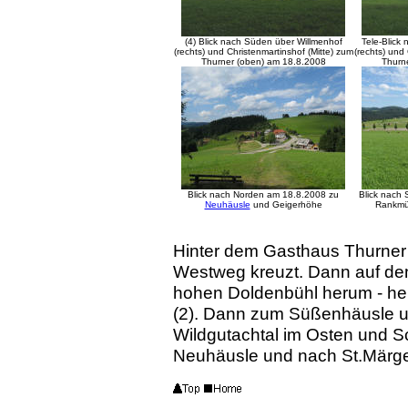
(4) Blick nach Süden über Willmenhof
Tele-Blick
(rechts) und Christenmartinshof (Mitte) zum
(rechts) und
Thurner (oben) am 18.8.2008
Thurn
Blick nach Norden am 18.8.2008 zu
Blick nach
Neuhäusle
und Geigerhöhe
Rankmü
Hinter dem Gasthaus Thurner
Westweg kreuzt. Dann auf d
hohen Doldenbühl herum - herr
(2). Dann zum Süßenhäusle 
Wildgutachtal im Osten und 
Neuhäusle und nach St.Märg