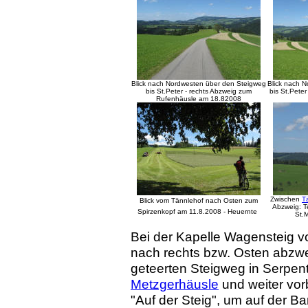
Blick nach Nordwesten über den Steigweg
Blick nach 
bis St.Peter - rechts Abzweig zum
bis St.Pete
Rufenhäusle am 18.82008
Zwischen
T
Blick vom Tännlehof nach Osten zum
Abzweig: T
Spirzenkopf am 11.8.2008 - Heuernte
St.
Bei der Kapelle Wagensteig 
nach rechts bzw. Osten abzw
geteerten Steigweg in Serpe
Metzgerhäusle
und weiter vo
"Auf der Steig", um auf der B