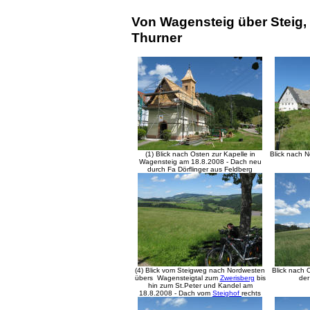
Von Wagensteig über Steig,
Thurner
(1) Blick nach Osten zur Kapelle in
Blick nach 
Wagensteig am 18.8.2008 - Dach neu
durch Fa Dörflinger aus Feldberg
(4) Blick vom Steigweg nach Nordwesten
Blick nach
übers Wagensteigtal zum
Zwerisberg
bis
der
hin zum St.Peter und Kandel am
18.8.2008
- Dach vom
Steighof
rechts