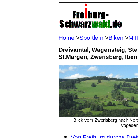
Home
>
Sportlern
>
Biken
>
MT
Dreisamtal, Wagensteig, Ste
St.Märgen, Zwerisberg, Iben
Blick vom Zwerisberg nach Nord
Vogesen
Von Freiburg durchs Dr