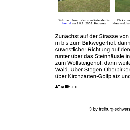
Blick nach Nordosten zum Petershof im
Blick vo
Ibental
am 1.8.8..2008: Heuernte
Hinterwaldko
Zunächst auf der Strasse von
m bis zum Birkwegerhof, dann 
süwestlicher Richtung auf d
runter über das Steinhäusle i
zum Wolfsteigehof, dann weit
Wald. Über Stegen-Oberbirke
über Kirchzarten-Golfplatz u
© by freiburg-schwar