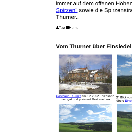
immer auf dem offenen Höhen
Spirzen"
sowie die Spirzenst
Thurner..
Vom Thurner über Einsiede
Gasthaus Thurner
am 3.2.2002 - hier kann
(2) Blick v
man gut und preiswert Rast machen
übers
Einsi