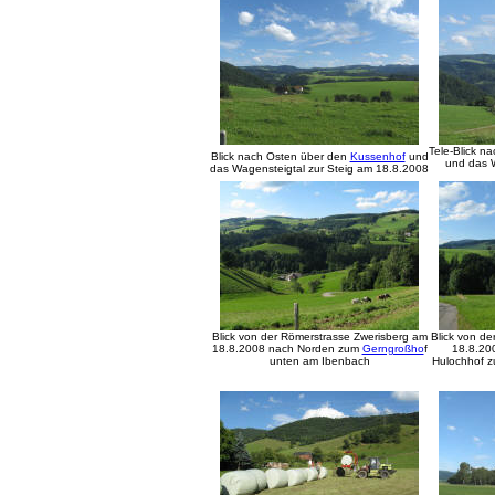
Tele-
Blick n
Blick nach Osten über den
Kussenhof
und
und das W
das Wagensteigtal zur Steig am 18.
8.2008
Blick von der Römerstrasse Zwerisberg am
Blick von de
18.8.2008 nach Norden zum
Gerngroßho
f
18.8.20
unten am Ibenbach
Hulochhof 