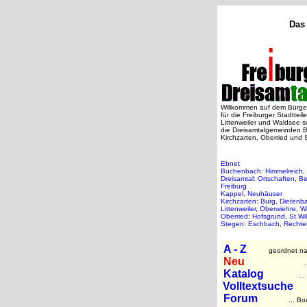
Das 
Willkommen auf dem Bürger
für die Freiburger Stadttei
Littenweiler und Waldsee s
die Dreisamtalgemeinden 
Kirchzarten, Oberried und
Ebnet
Buchenbach
:
Himmelreich
,
Dreisamtal
:
Ortschaften
,
Be
Freiburg
Kappel
,
Neuhäuser
Kirchzarten
:
Burg
,
Dietenb
Littenweiler
,
Oberwiehre
,
W
Oberried
:
Hofsgrund
,
St.Wi
Stegen
:
Eschbach
,
Rechte
A - Z
geordnet nac
Neu
.
Katalog
... Rub
Volltextsuche
..
Forum
... Boa