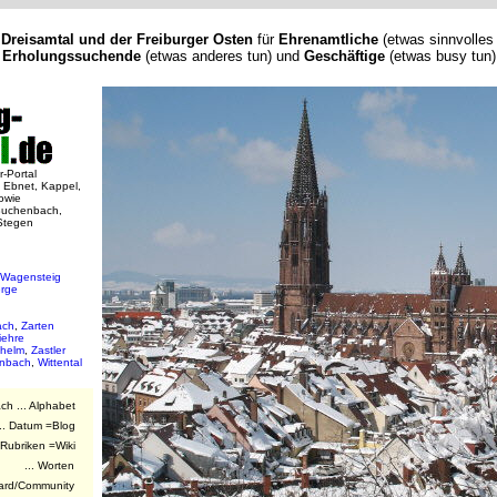
Dreisamtal und der Freiburger Osten
für
Ehrenamtliche
(etwas sinnvolles 
Erholungssuchende
(etwas anderes tun)
und
Geschäftige
(etwas busy tun)
-Portal
le Ebnet, Kappel,
owie
Buchenbach,
 Stegen
Wagensteig
rge
ach
,
Zarten
iehre
lhelm
,
Zastler
nbach
,
Wittental
h ... Alphabet
.. Datum =Blog
riken =Wiki
. Worten
rd/Community