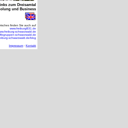
Links zum Dreisamtal
holung und Business
risches finden Sie auch auf
www.freiburgB31.de
ww.freiburg-schwarzwald.de
ilfegruppen-schwarzwald.de
eiburg-schwarzwald.de/blog
Impressum
-
Kontakt