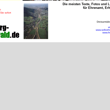
Die meisten Texte, Fotos und 
für Ehrenamt, Er
?
 Sie sofort
Dreisamtäle
w
www.selbsth
www.fr