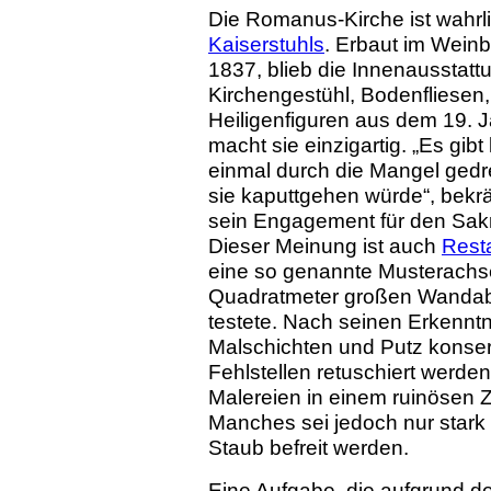
Die Romanus-Kirche ist wahrl
Kaiserstuhls
. Erbaut im Weinb
1837, blieb die Innenausstat
Kirchengestühl, Bodenfliesen,
Heiligenfiguren aus dem 19. 
macht sie einzigartig. „Es gibt
einmal durch die Mangel gedr
sie kaputtgehen würde“, bekrä
sein Engagement für den Sak
Dieser Meinung ist auch
Rest
eine so genannte Musterachse
Quadratmeter großen Wandabs
testete. Nach seinen Erkennt
Malschichten und Putz konser
Fehlstellen retuschiert werden
Malereien in einem ruinösen Z
Manches sei jedoch nur stark
Staub befreit werden.
Eine Aufgabe, die aufgrund de