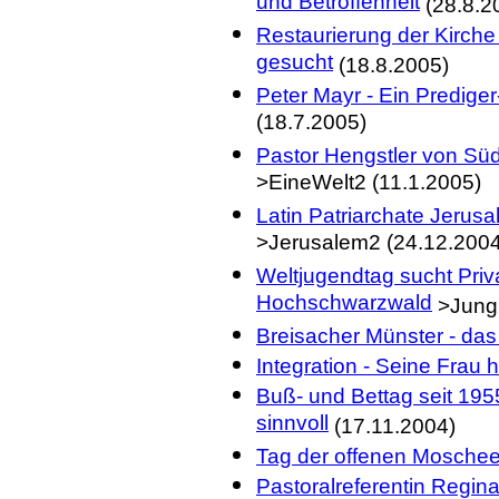
und Betroffenheit
(28.8.2
Restaurierung der Kirche
gesucht
(18.8.2005)
Peter Mayr - Ein Predige
(18.7.2005)
Pastor Hengstler von Sü
>EineWelt2 (11.1.2005)
Latin Patriarchate Jeru
>Jerusalem2 (24.12.2004
Weltjugendtag sucht Priv
Hochschwarzwald
>Jung2
Breisacher Münster - das
Integration - Seine Frau 
Buß- und Bettag seit 195
sinnvoll
(17.11.2004)
Tag der offenen Moschee
Pastoralreferentin Regina