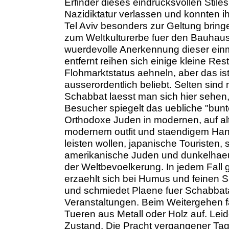
Erfinder dieses eindrucksvollen Stil
Nazidiktatur verlassen und konnten i
Tel Aviv besonders zur Geltung brin
zum Weltkulturerbe fuer den Bauhaus
wuerdevolle Anerkennung dieser einma
entfernt reihen sich einige kleine Re
Flohmarktstatus aehneln, aber das is
ausserordentlich beliebt. Selten sin
Schabbat laesst man sich hier sehen
Besucher spiegelt das uebliche "bunte
Orthodoxe Juden in modernen, auf al
modernem outfit und staendigem Han
leisten wollen, japanische Touristen
amerikanische Juden und dunkelhaeut
der Weltbevoelkerung. In jedem Fall
erzaehlt sich bei Humus und feinen 
und schmiedet Plaene fuer Schabbata
Veranstaltungen. Beim Weitergehen f
Tueren aus Metall oder Holz auf. Leid
Zustand. Die Pracht vergangener Tag