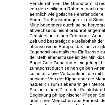
Fensterrahmen. Die Grundform ist rec
von den seitlichen Rahmen nach oben
aehnlich wie gotische Fenster oder e
Form. Der Fensterbogen ist mit Stein
Mitte besonders durch seine hervortre
abwechselnd leicht braunrot angemalt
Fensterstock einen Zebralook. Aehnl
Zeit und bestaetigt die Beliebtheit d
ebenso wie in Europa, das fast zur gl
Jugendstil orientalische Einfluesse in
der Bethlehemstrasse ist der Minikios
Bagel-Café Gebaeudes eingefuegt hat
zunaechst durch seinen gelben Anstr
seine attrakive Verkaeuferin, die mit
anbietet: Von der Kippa uber die Mes
natuerlich zum siebenarmigen Menor
Station, einem Pita- oder Falafelsta
Begleitung philippinischer Pfleger. Se
hoeflichen Menschen aus Fernost, de