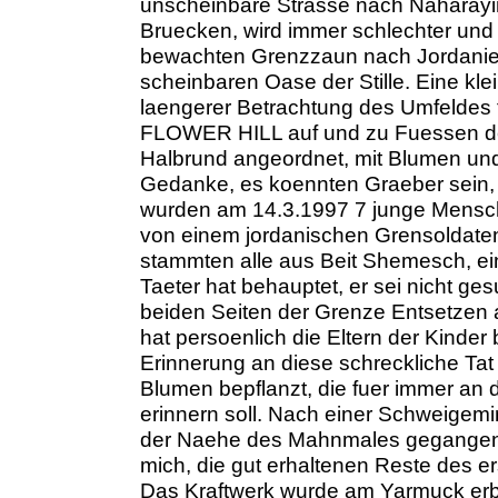
unscheinbare Strasse nach Naharayim 
Bruecken, wird immer schlechter und e
bewachten Grenzzaun nach Jordanien
scheinbaren Oase der Stille. Eine kle
laengerer Betrachtung des Umfeldes 
FLOWER HILL auf und zu Fuessen des
Halbrund angeordnet, mit Blumen und
Gedanke, es koennten Graeber sein, e
wurden am 14.3.1997 7 junge Mensche
von einem jordanischen Grensoldaten
stammten alle aus Beit Shemesch, ein
Taeter hat behauptet, er sei nicht ge
beiden Seiten der Grenze Entsetzen
hat persoenlich die Eltern der Kinder
Erinnerung an diese schreckliche Ta
Blumen bepflanzt, die fuer immer an
erinnern soll. Nach einer Schweigemin
der Naehe des Mahnmales gegangen u
mich, die gut erhaltenen Reste des e
Das Kraftwerk wurde am Yarmuck erb