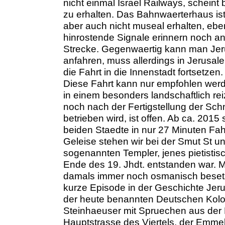
nicht einmal Israel Railways, scheint
zu erhalten. Das Bahnwaerterhaus ist
aber auch nicht museal erhalten, eben
hinrostende Signale erinnern noch a
Strecke. Gegenwaertig kann man Jeru
anfahren, muss allerdings in Jerusa
die Fahrt in die Innenstadt fortsetzen.
Diese Fahrt kann nur empfohlen wer
in einem besonders landschaftlich rei
noch nach der Fertigstellung der Schn
betrieben wird, ist offen. Ab ca. 20
beiden Staedte in nur 27 Minuten Fa
Geleise stehen wir bei der Smut St u
sogenannten Templer, jenes pietisti
Ende des 19. Jhdt. entstanden war. M
damals immer noch osmanisch besetz
kurze Episode in der Geschichte Jerus
der heute benannten Deutschen Kolo
Steinhaeuser mit Spruechen aus der B
Hauptstrasse des Viertels, der Emmek