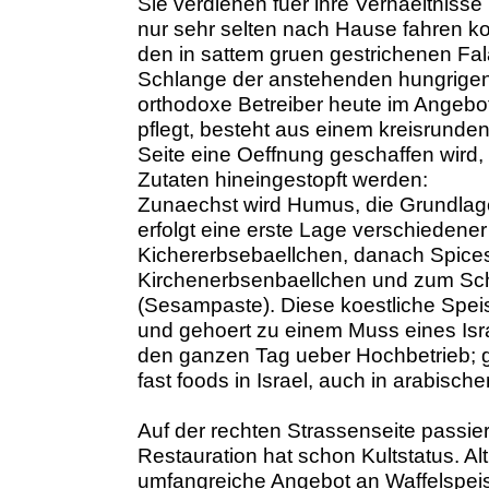
Sie verdienen fuer ihre Verhaeltnisse
nur sehr selten nach Hause fahren ko
den in sattem gruen gestrichenen Fal
Schlange der anstehenden hungrige
orthodoxe Betreiber heute im Angebot 
pflegt, besteht aus einem kreisrunden
Seite eine Oeffnung geschaffen wird, 
Zutaten hineingestopft werden:
Zunaechst wird Humus, die Grundlage 
erfolgt eine erste Lage verschieden
Kichererbsebaellchen, danach Spice
Kirchenerbsenbaellchen und zum Sch
(Sesampaste). Diese koestliche Spei
und gehoert zu einem Muss eines Isra
den ganzen Tag ueber Hochbetrieb; ge
fast foods in Israel, auch in arabisc
Auf der rechten Strassenseite passier
Restauration hat schon Kultstatus. A
umfangreiche Angebot an Waffelspeis