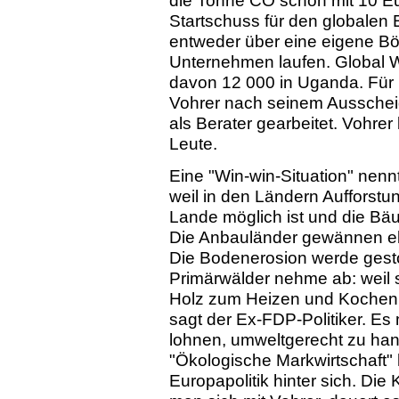
die Tonne CO schon mit 10 Eu
Startschuss für den globalen E
entweder über eine eigene Bö
Unternehmen laufen. Global 
davon 12 000 in Uganda. Für
Vohrer nach seinem Aussche
als Berater gearbeitet. Vohrer
Leute.
Eine "Win-win-Situation" nennt
weil in den Ländern Aufforstu
Lande möglich ist und die Bä
Die Anbauländer gewännen ebe
Die Bodenerosion werde gesto
Primärwälder nehme ab: weil
Holz zum Heizen und Kochen li
sagt der Ex-FDP-Politiker. Es 
lohnen, umweltgerecht zu han
"Ökologische Markwirtschaft"
Europapolitik hinter sich. Die 