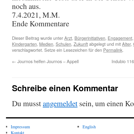
noch aus.
7.4.2021, M.M.
Ende Kommentare
Dieser Beitrag wurde unter
Arzt
,
Bürgerinitiativen
,
Engagement
Kindergarten
,
Medien
,
Schulen
,
Zukunft
abgelegt und mit
Alter
,
verschlagwortet. Setze ein Lesezeichen für den
Permalink
.
←
Journos helfen Journos – Appell
Indubio 116
Schreibe einen Kommentar
Du musst
angemeldet
sein, um einen K
Impressum
English
Kontakt