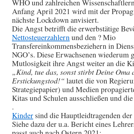
WHO und zahlreichen Wissenschaftlern
Anfang April 2021 wird mit der Propagi
nächste Lockdown anvisiert.
Die Angst betrifft die erwerbstätige Be
Nettosteuerzahlern
und den ? Mio
Transfereinkommensbeziehern in Dien
NGO’s. Diese Erwachsenen wiederum ge
Mutlosigkeit ihre Angst weiter an die K
„Kind, tue das, sonst stirbt Deine Oma
Erstickungstod!“
lautet die von Regier
Strategiepapier) und Medien propagiert
Kitas und Schulen ausschließen und die
.
Kinder
sind die Hauptleidtragenden de
Siehe dazu der u.a. Bericht eines Lehre
passt auch nach Ostern 2021: