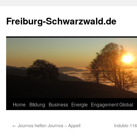
Zum
Inhalt
Freiburg-Schwarzwald.de
springen
Home
Bildung
Business
Energie
Engagement
Global
←
Journos helfen Journos – Appell
Indubio 116