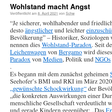
Wohlstand macht Angst
Veröffentlicht am
8. April 2021
von
Schw
“Je sicherer, wohlhabender und friedlich
desto
ängstlicher
und leichter
einzuschü
Bevölkerung” – Historiker, Soziologen
nennen dies
Wohlstand-Paradox
. Seit d
Leichenwagen
von
Bergamo
wird diese
Paradox
von
Medien
, Politik und
NGOs
.
Es begann mit dem zunächst geheimen
Seehofer’s BMI und RKI im März 2020,
„gewünschte Schockwirkung“
der Bevöl
„die konkreten Auswirkungen einer Dur
menschliche Gesellschaft verdeutlicht 
und gerade Kindern gegenüber: „Das
Er