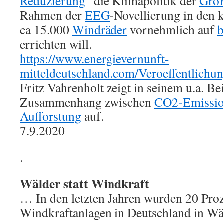
Reduzierung
“ die Klimapolitik der
GroK
Rahmen der
EEG
-Novellierung in den
ca 15.000
Windräder
vornehmlich auf
b
errichten will.
https://www.energievernunft-
mitteldeutschland.com/Veroeffentlichu
Fritz Vahrenholt zeigt in seinem u.a. Be
Zusammenhang zwischen
CO2-Emissi
Aufforstung
auf.
7.9.2020
.
Wälder statt Windkraft
… In den letzten Jahren wurden 20 Proz
Windkraftanlagen in Deutschland in Wä