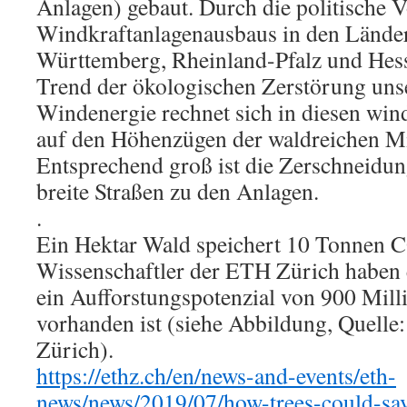
Anlagen) gebaut. Durch die politische V
Windkraftanlagenausbaus in den Lände
Württemberg, Rheinland-Pfalz und Hesse
Trend der ökologischen Zerstörung uns
Windenergie rechnet sich in diesen wi
auf den Höhenzügen der waldreichen Mi
Entsprechend groß ist die Zerschneidung
breite Straßen zu den Anlagen.
.
Ein Hektar Wald speichert 10 Tonnen C
Wissenschaftler der ETH Zürich haben e
ein Aufforstungspotenzial von 900 Mill
vorhanden ist (siehe Abbildung, Quell
Zürich).
https://ethz.ch/en/news-and-events/eth-
news/news/2019/07/how-trees-could-sav