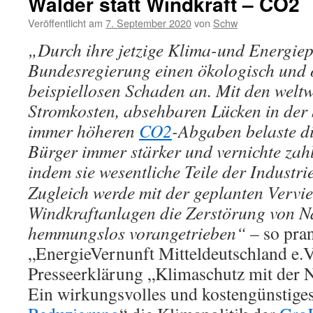
Wälder statt Windkraft – CO2
Veröffentlicht am
7. September 2020
von
Schw
„Durch ihre jetzige Klima-und Energiepol
Bundesregierung einen ökologisch und
beispiellosen Schaden an. Mit den weltw
Stromkosten, absehbaren Lücken in der
immer höheren
CO2
-Abgaben belaste d
Bürger immer stärker und vernichte zahl
indem sie wesentliche Teile der Industri
Zugleich werde mit der geplanten Vervi
Windkraftanlagen die Zerstörung von N
hemmungslos vorangetrieben“
– so pran
„EnergieVernunft Mitteldeutschland e.V.
Presseerklärung „Klimaschutz mit der Na
Ein wirkungsvolles und kostengünstige