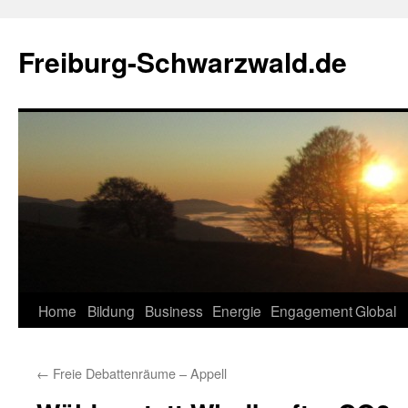
Zum
Inhalt
Freiburg-Schwarzwald.de
springen
Home
Bildung
Business
Energie
Engagement
Global
←
Freie Debattenräume – Appell