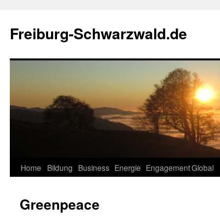
Zum
Inhalt
Freiburg-Schwarzwald.de
springen
Home
Bildung
Business
Energie
Engagement
Global
Greenpeace