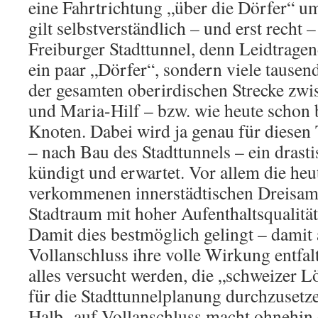
eine Fahrt­rich­tung „über die Dörfer“ u
gilt selbstverständlich – und erst recht 
Freiburger Stadt­tunnel, denn Leidtragen
ein paar „Dör­fer“, sondern viele tause
der ge­sam­ten oberirdischen Strecke z
und Maria-Hilf – bzw. wie heute schon
Knoten. Dabei wird ja genau für diesen 
– nach Bau des Stadttunnels – ein drast
kün­digt und erwartet. Vor allem die he
ver­komm­enen innerstädtischen Dreisam
Stadt­raum mit hoher Aufenthaltsqualität 
Damit dies bestmöglich gelingt – damit 
Voll­anschluss ihre volle Wirkung entfal
alles versucht werden, die „schweizer L
für die Stadttunnelplanung durch­zu­set
Halb- auf Vollanschluss macht ohnehin