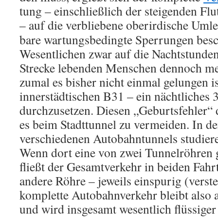
tung – einschließlich der steigenden Fl
– auf die verbliebene oberirdische Um­le
bare wartungsbedingte Sperrungen be­sch
Wesentlichen zwar auf die Nacht­stun­den
Strecke lebenden Menschen dennoch mehr
zumal es bisher nicht ein­mal gelungen is
innerstädtischen B31 – ein nächtliches
durchzusetzen. Diesen „Geburtsfehler“ 
es beim Stadt­tunnel zu vermeiden. In de
ver­schie­denen Autobahntunnels studier
Wenn dort eine von zwei Tunnelröhren 
fließt der Gesamtverkehr in beiden Fahr
an­dere Röhre – jeweils einspurig (verste
komplette Auto­bahnverkehr bleibt also 
und wird ins­ge­samt wesentlich flüssige