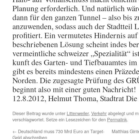
Planung erforderlich. Und natürlich wäre
dann für den ganzen Tunnel – also bis 
anzuwenden, sodass auch der Stadtteil L
profitiert. Ein vermutetes Hindernis au
beschriebenen Lösung scheint indes ber
ver­meint­liche schweizer „Spezialität“ i
kunft des Gar­ten- und Tiefbauamtes im
gibt es bereits min­destens einen Präzede
Norden. Die zu­gesagte Prüfung des G
beginnt also mit einer guten Nachricht!
12.8.2012, Helmut Thoma, Stadtrat Di
Dieser Beitrag wurde unter
Littenweiler
,
Verkehr
abgelegt und m
verschlagwortet. Setze ein Lesezeichen für den
Permalink
.
←
Deutschland muss 730 Mrd Euro an Target-
Matthias Gin
Geld abschreiben