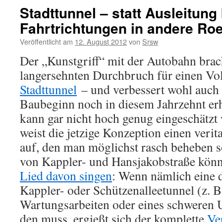
Stadttunnel – statt Ausleitung
Fahrtrichtungen in andere Ro
Veröffentlicht am
12. August 2012
von
Srsw
Der „Kunstgriff“ mit der Autobahn brac
langersehnten Durchbruch für einen Vo
Stadttunnel
– und verbessert wohl auch 
Baubeginn noch in diesem Jahr­­zehnt er
kann gar nicht hoch genug eingeschätzt
weist die jetzige Konzeption einen verit
auf, den man möglichst rasch beheben s
von Kappler- und Hansjakobstraße könn
Lied davon singen
: Wenn nämlich eine 
Kappler- oder Schützenalleetunnel (z. B.
Wartungsarbeiten oder eines schweren Un
den muss, ergießt sich der komplette
Ve