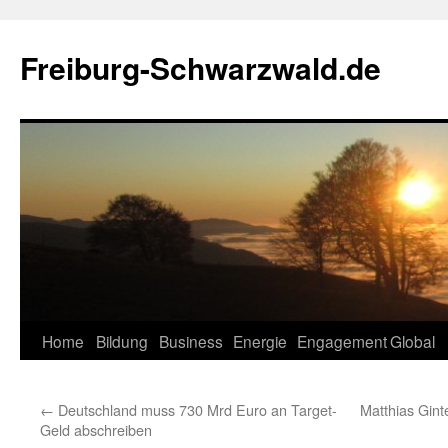
Zum
Inhalt
Freiburg-Schwarzwald.de
springen
Home
Bildung
Business
Energie
Engagement
Global
←
Deutschland muss 730 Mrd Euro an Target-
Matthias Gin
Geld abschreiben