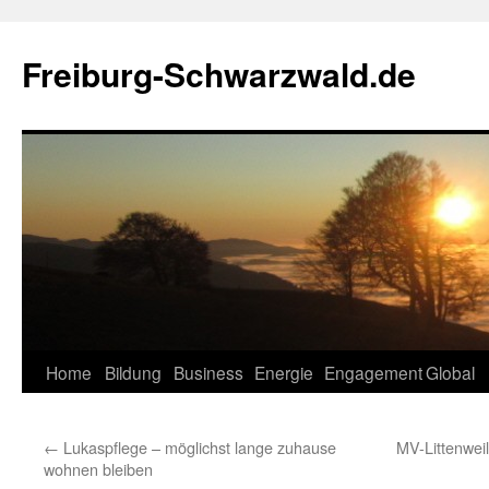
Zum
Inhalt
Freiburg-Schwarzwald.de
springen
Home
Bildung
Business
Energie
Engagement
Global
←
Lukaspflege – möglichst lange zuhause
MV-Littenwei
wohnen bleiben