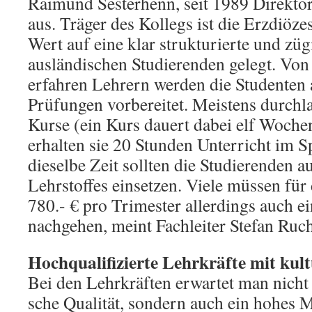
Raimund Sesterhenn, seit 1989 Di­rekto
aus. Träger des Kollegs ist die Erzdiöze
Wert auf eine klar struk­tu­r­ierte und z
ausländischen Stu­dier­en­den gelegt. Von
erfahren Lehrern wer­den die Studenten 
Prü­fungen vorbe­rei­tet. Meistens durchl
Kurse (ein Kurs dauert dabei elf Woche
erhalten sie 20 Stunden Unterricht im Sp
dieselbe Zeit sollten die Studierenden a
Lehrstoffes ein­setz­en. Viele müssen für
780.- € pro Tri­mes­ter allerdings auch e
nachgehen, meint Fachleiter Stefan Ruch
Hochqualifizierte Lehrkräfte mit kulture
Bei den Lehrkräften erwartet man nicht n
sche Qualität, sondern auch ein hohes M