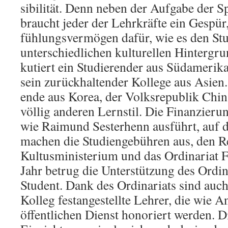
si­bilität. Denn neben der Aufgabe der Sp
braucht jeder der Lehrkräfte ein Gespür
fühlungsvermögen dafür, wie es den St
unterschiedlichen kulturellen Hintergru
kutiert ein Studierender aus Südamerika
sein zurückhaltender Kollege aus Asien. 
ende aus Korea, der Volksrepublik Chin
völlig anderen Lernstil. Die Finanzieru
wie Raimund Sester­henn ausführt, auf 
machen die Studien­ge­bühr­en aus, den Re
Kultusministerium und das Ordinariat F
Jahr betrug die Unter­stütz­ung des Ordin
Student. Dank des Ordinariats sind auch
Kolleg fest­an­ge­stellte Lehrer, die wie A
öffentlichen Dienst ho­­no­r­iert werden. 