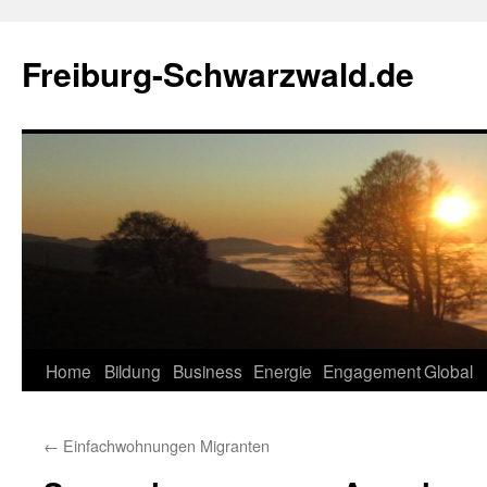
Zum
Inhalt
Freiburg-Schwarzwald.de
springen
Home
Bildung
Business
Energie
Engagement
Global
←
Einfachwohnungen Migranten