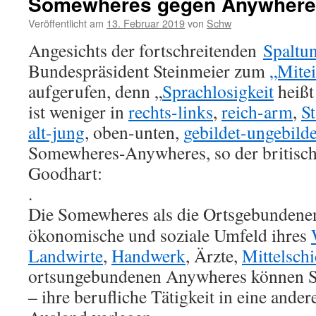
Somewheres gegen Anywhere
Veröffentlicht am
13. Februar 2019
von
Schw
Angesichts der fortschreitenden
Spaltu
Bundespräsident Steinmeier zum
„Mite
aufgerufen, denn „
Sprachlosigkeit
heißt
ist weniger in
rechts-links
,
reich-arm
,
S
alt-jung
, oben-unten,
gebildet-ungebilde
Somewheres-Anywheres, so der britisch
Goodhart:
.
Die Somewheres als die Ortsgebundenen
ökonomische und soziale Umfeld ihres
Landwirte
,
Handwerk
, Ärzte,
Mittelschi
ortsungebundenen Anywheres können Si
– ihre berufliche Tätigkeit in eine ander