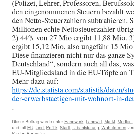
(Polizei, Lehrer, Professoren, Berufsso
den eingenommenen Steuern bezahlt we
den Netto-Steuerzahlern subtrahieren. 
Millionen echte Nettosteuerzahler übrig
2) 44% von 27 Mio ergibt 11,88 Mio. 3
ergibt 15,12 Mio, also ungefähr 15 Mio 
Diese finanzieren nicht nur das ganze 
Deutschland“, sondern auch all das, was 
EU-Mitgliedsland in die EU-Töpfe an Tra
Mehr dazu auf:
https://de.statista.com/statistik/daten/
der-erwerbstaetigen-mit-wohnort-in-de
.
Dieser Beitrag wurde unter
Handwerk
,
Landwirt
,
Markt
,
Medien
,
und mit
EU
,
land
,
Politik
,
Stadt
,
Urbanisierung
,
Wohnformen
ver
für den
Permalink
.