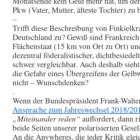
Monatsende kein Geld mehr hat, um de
Pkw (Vater, Mutter, älteste Tochter) zu
–
Trifft diese Beschreibung von Finkielkr
Deutschland zu? Gewiß sind Frankreich a
Flächenstaat (15 km von Ort zu Ort) un
dezentral föderalistischer, dichtbesiede
schwer vergleichbar. Auch deshalb sieht 
die Gefahr eines Übergreifens der Gelb
nicht – Wunschdenken?
.
Wenn der Bundespräsident Frank-Walter 
Ansprache zum Jahreswechsel 2018/20
„Miteinander reden“
auffordert, dann ri
beide Seiten unserer polarisierten Gesel
An die Anywheres, die jeder Kritik gle