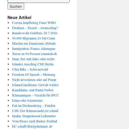
Wenn die Ergebnisse der automatischen Vervollständigung verfügbar sind, benutze die P
Neue Artikel
Corona Impfbetrug Fauci WHO
Drohnen – Eiszeit – Atomschlag?
Bundeswehr Gelöbnis 20.7.2026
50.000 Migranten 24 Std Ceuta
Muslim zur Islamismus-Debatte
Immigration: France Allemagne
Terror zu 94 Prozent islamistisch
Staat: frei statt links oder rechts
Islamist Anschlag CSD Berlin
Ultra Bike – Schwarzwald
Freedom Of Speech – Meinung
Nicht investieren oder auf Pump
IslamoGauchisme: Gewalt wächst
Kandidatur- statt Partei-Verbot
Klimaanlagen – Verzicht für IPCC
Islam oder Islamismus
Patt im Drohnenkrieg – Frieden
UHI: Der Klimawandel ist schuld
Spahn: Doppelmoral Leihmutter
Vom Elsass nach Baden: Freibad
EU schafft Briefgeheimnis ab