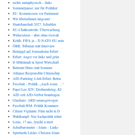
rechts metaphysisch – links
Sommerpause: nur für Politiker
EU: Kommission vor Parlament
Wir übernehmen langsam!
Staatshaushalt 2027: Schulden
EU-Chatkontrolle: Überwachung
Widersetzen – aber ohne Gewalt
Kritik: FIFA ja – D NATO EU nein
ÖRR: Tribunal statt Interview
Hetzjagd auf Journalisten Erfurt
Erfurt: Angst vor links und grün
D Mittelmaß in Sport Wirtschaft
Betreute Hitze statt Sommer
Alliance Responsible Citizenship
AfD-Parteitag 4.Juli Erfurt: Beten
Fussball – Politik: „Auch wenn …“
Papst Leo XIV: Drohnenkrieg, KI
AfD soll AfD-Verbot beantragen
Glashaus: ARD unausgewogen
Fussball-WM: Politik Kommerz
Citizen Vigilante: Film nicht in D
Wahlkampf: Nur Sachpolitik lohnt
Louis, 17 ans, lynché à mort
Schulbarometer – Islam – Linke
Spirituelle Lücke: Christen Islam