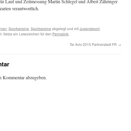
ür Lauf und Zeitmessung Martin Schlegel und Albert Zähringer
arten verantwortlich.
hren
,
Sportvereine
,
Sportvereine
abgelegt und mit
Jugendsport
,
t. Setze ein Lesezeichen für den
Permalink
.
Tel Aviv 2015 Partnerstadt FR
→
tar
en Kommentar abzugeben.