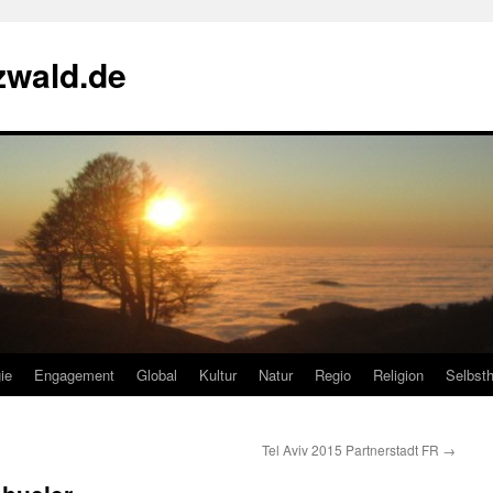
zwald.de
ie
Engagement
Global
Kultur
Natur
Regio
Religion
Selbsth
Tel Aviv 2015 Partnerstadt FR
→