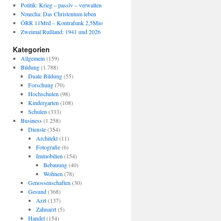
Politik: Krieg – passiv – verwalten
Nmecha: Das Christentum leben
ÖRR 11Mrd – Kontrafunk 2,5Mio
Zweimal Rußland: 1941 und 2026
Kategorien
Allgemein
(159)
Bildung
(1.788)
Duale Bildung
(55)
Forschung
(70)
Hochschulen
(98)
Kindergarten
(108)
Schulen
(333)
Business
(1.258)
Dienste
(354)
Architekt
(11)
Fotografie
(6)
Immobilien
(154)
Bebauung
(40)
Wohnen
(78)
Genossenschaften
(30)
Gesund
(368)
Arzt
(137)
Zahnarzt
(5)
Handel
(154)