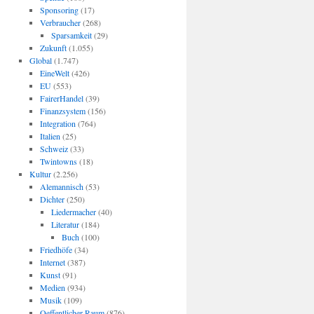
Sponsoring
(17)
Verbraucher
(268)
Sparsamkeit
(29)
Zukunft
(1.055)
Global
(1.747)
EineWelt
(426)
EU
(553)
FairerHandel
(39)
Finanzsystem
(156)
Integration
(764)
Italien
(25)
Schweiz
(33)
Twintowns
(18)
Kultur
(2.256)
Alemannisch
(53)
Dichter
(250)
Liedermacher
(40)
Literatur
(184)
Buch
(100)
Friedhöfe
(34)
Internet
(387)
Kunst
(91)
Medien
(934)
Musik
(109)
Oeffentlicher Raum
(876)