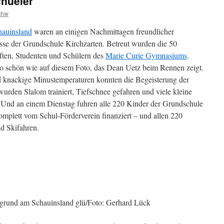
chueler
chw
hauinsland
waren an einigen Nachmittagen freundlicher
sse der Grundschule Kirchzarten. Betreut wurden die 50
ften, Studenten und Schülern des
Marie Curie Gymnasiums
.
so schön wie auf diesem Foto, das Dean Uetz beim Rennen zeigt.
d
knackige Minustemperaturen konnten die Begeisterung der
 wurden Slalom trainiert, Tiefschnee gefahren und viele kleine
 Und an einem Dienstag fuhren alle 220 Kinder der Grundschule
omplett vom Schul-Förderverein finanziert – und allen 220
d Skifahren.
und am Schauinsland glü/Foto: Gerhard Lück