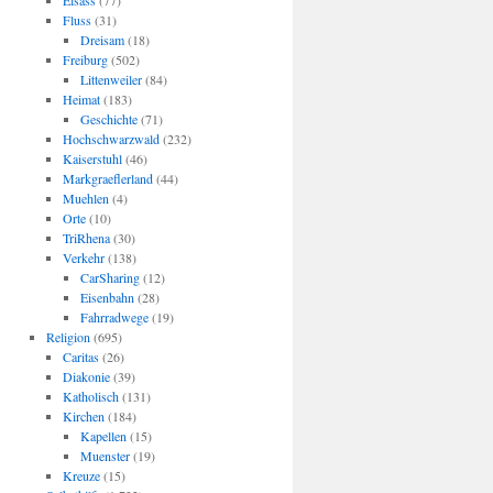
Elsass
(77)
Fluss
(31)
Dreisam
(18)
Freiburg
(502)
Littenweiler
(84)
Heimat
(183)
Geschichte
(71)
Hochschwarzwald
(232)
Kaiserstuhl
(46)
Markgraeflerland
(44)
Muehlen
(4)
Orte
(10)
TriRhena
(30)
Verkehr
(138)
CarSharing
(12)
Eisenbahn
(28)
Fahrradwege
(19)
Religion
(695)
Caritas
(26)
Diakonie
(39)
Katholisch
(131)
Kirchen
(184)
Kapellen
(15)
Muenster
(19)
Kreuze
(15)