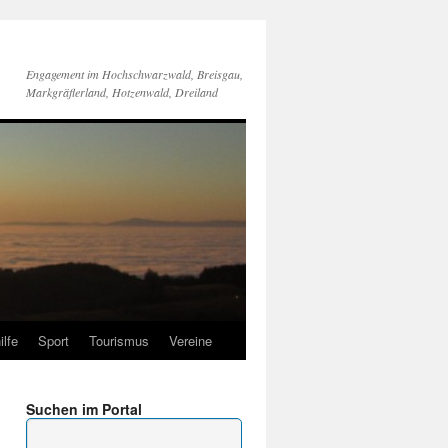
Engagement im Hochschwarzwald, Breisgau,
Markgräflerland, Hotzenwald, Dreiland
ilfe
Sport
Tourismus
Vereine
Suchen im Portal