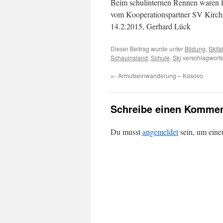
Beim schulinternen Rennen waren f
vom Kooperationspartner SV Kirchz
14.2.2015, Gerhard Lück
Dieser Beitrag wurde unter
Bildung
,
Skifa
Schauinsland
,
Schule
,
Ski
verschlagworte
←
Armutseinwanderung – Kosovo
Schreibe einen Kommen
Du musst
angemeldet
sein, um ein