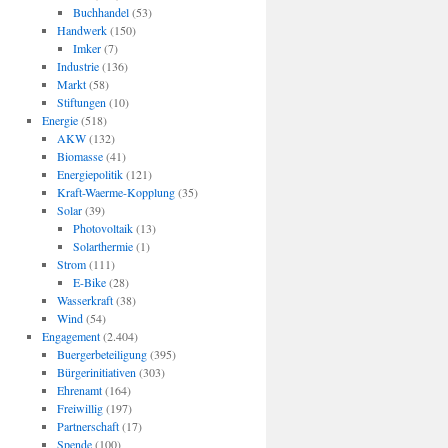
Buchhandel
(53)
Handwerk
(150)
Imker
(7)
Industrie
(136)
Markt
(58)
Stiftungen
(10)
Energie
(518)
AKW
(132)
Biomasse
(41)
Energiepolitik
(121)
Kraft-Waerme-Kopplung
(35)
Solar
(39)
Photovoltaik
(13)
Solarthermie
(1)
Strom
(111)
E-Bike
(28)
Wasserkraft
(38)
Wind
(54)
Engagement
(2.404)
Buergerbeteiligung
(395)
Bürgerinitiativen
(303)
Ehrenamt
(164)
Freiwillig
(197)
Partnerschaft
(17)
Spende
(100)