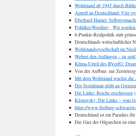
Wohlstand ab 1945 durch Bildu
Appell an Deutschland: Vier ges
Eberhard Hamer: Selbstgemacht
Politiker-Wording: „Wir werden
6-Punkte-Realpolitik statt grüns
Deutschlands wirtschaftlicher 
Wohlstandsgesellschaft im Ni
Wehret den Anfängen – zu spät
Klima-Urteil des BVerfG: Dra
Von der Aufbau- zur Zerstörerge
Mit dem Wohlstand wächst die 
Der Sozialstaat stößt an Grenze
Die Linke: Reiche erschiessen
(
Klonovsky: Die Linke – vom Ge
https://www.freiburg-schwarzwa
Deutschland ist ein Paradies fü
Die Gier der Oligarchen ist ein