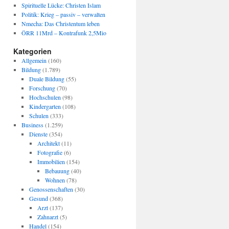
Spirituelle Lücke: Christen Islam
Politik: Krieg – passiv – verwalten
Nmecha: Das Christentum leben
ÖRR 11Mrd – Kontrafunk 2,5Mio
Kategorien
Allgemein
(160)
Bildung
(1.789)
Duale Bildung
(55)
Forschung
(70)
Hochschulen
(98)
Kindergarten
(108)
Schulen
(333)
Business
(1.259)
Dienste
(354)
Architekt
(11)
Fotografie
(6)
Immobilien
(154)
Bebauung
(40)
Wohnen
(78)
Genossenschaften
(30)
Gesund
(368)
Arzt
(137)
Zahnarzt
(5)
Handel
(154)