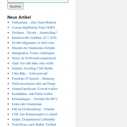
Wenn die Ergebnisse der automatischen Vervollständigung verfügbar sind, benutze die P
Neue Artikel
Nullsumme – Zero Sum Mindset
Corona Impfbetrug Fauci WHO
Drohnen – Eiszeit – Atomschlag?
Bundeswehr Gelöbnis 20.7.2026
50.000 Migranten 24 Std Ceuta
Muslim zur Islamismus-Debatte
Immigration: France Allemagne
Terror zu 94 Prozent islamistisch
Staat: frei statt links oder rechts
Islamist Anschlag CSD Berlin
Ultra Bike – Schwarzwald
Freedom Of Speech – Meinung
Nicht investieren oder auf Pump
IslamoGauchisme: Gewalt wächst
Kandidatur- statt Partei-Verbot
Klimaanlagen – Verzicht für IPCC
Islam oder Islamismus
Patt im Drohnenkrieg – Frieden
UHI: Der Klimawandel ist schuld
Spahn: Doppelmoral Leihmutter
Vom Elsass nach Baden: Freibad