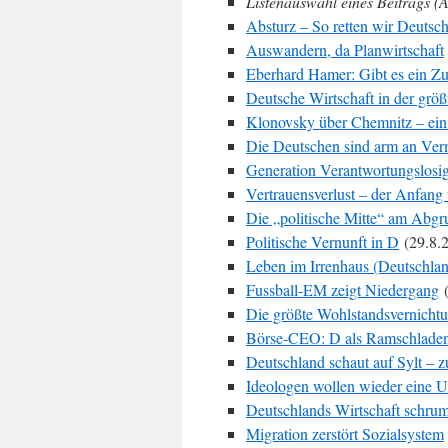
Listenauswahl eines Beitrags (A
Absturz – So retten wir Deutsch
Auswandern, da Planwirtschaft
Eberhard Hamer: Gibt es ein Zu
Deutsche Wirtschaft in der grö
Klonovsky über Chemnitz – ein
Die Deutschen sind arm an Ve
Generation Verantwortungslosig
Vertrauensverlust – der Anfan
Die „politische Mitte“ am Abgru
Politische Vernunft in D
(29.8.
Leben im Irrenhaus (Deutschla
Fussball-EM zeigt Niedergang
(
Die größte Wohlstandsvernichtu
Börse-CEO: D als Ramschlade
Deutschland schaut auf Sylt – 
Ideologen wollen wieder eine Un
Deutschlands Wirtschaft schrum
Migration zerstört Sozialsystem