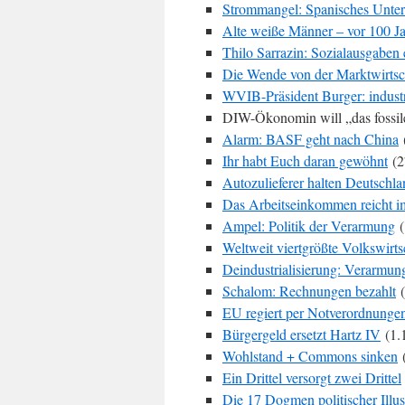
Strommangel: Spanisches Unte
Alte weiße Männer – vor 100 J
Thilo Sarrazin: Sozialausgaben 
Die Wende von der Marktwirtscha
WVIB-Präsident Burger: industri
DIW-Ökonomin will „das fossile
Alarm: BASF geht nach China
Ihr habt Euch daran gewöhnt
(2
Autozulieferer halten Deutschl
Das Arbeitseinkommen reicht 
Ampel: Politik der Verarmung
(
Weltweit viertgrößte Volkswirt
Deindustrialisierung: Verarmun
Schalom: Rechnungen bezahlt
(
EU regiert per Notverordnunge
Bürgergeld ersetzt Hartz IV
(1.
Wohlstand + Commons sinken
(
Ein Drittel versorgt zwei Drittel
Die 17 Dogmen politischer Illu