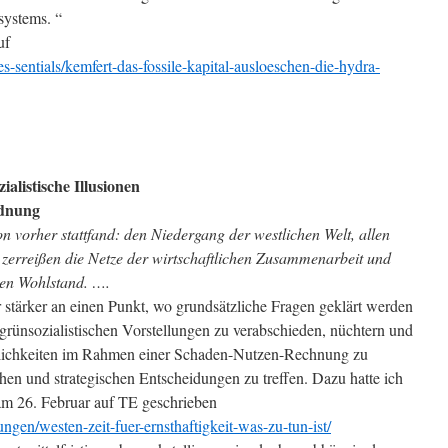
systems. “
uf
es-sentials/kemfert-das-fossile-kapital-ausloeschen-die-hydra-
ialistische Illusionen
rdnung
n vorher stattfand: den Niedergang der westlichen Welt, allen
zerreißen die Netze der wirtschaftlichen Zusammenarbeit und
eren Wohlstand. ….
stärker an einen Punkt, wo grundsätzliche Fragen geklärt werden
grünsozialistischen Vorstellungen zu verabschieden, nüchtern und
glichkeiten im Rahmen einer Schaden-Nutzen-Rechnung zu
schen und strategischen Entscheidungen zu treffen. Dazu hatte ich
am 26. Februar auf TE geschrieben
ngen/westen-zeit-fuer-ernsthaftigkeit-was-zu-tun-ist/