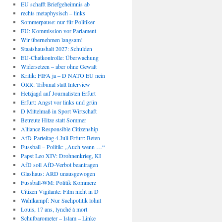
EU schafft Briefgeheimnis ab
rechts metaphysisch – links
Sommerpause: nur für Politiker
EU: Kommission vor Parlament
Wir übernehmen langsam!
Staatshaushalt 2027: Schulden
EU-Chatkontrolle: Überwachung
Widersetzen – aber ohne Gewalt
Kritik: FIFA ja – D NATO EU nein
ÖRR: Tribunal statt Interview
Hetzjagd auf Journalisten Erfurt
Erfurt: Angst vor links und grün
D Mittelmaß in Sport Wirtschaft
Betreute Hitze statt Sommer
Alliance Responsible Citizenship
AfD-Parteitag 4.Juli Erfurt: Beten
Fussball – Politik: „Auch wenn …“
Papst Leo XIV: Drohnenkrieg, KI
AfD soll AfD-Verbot beantragen
Glashaus: ARD unausgewogen
Fussball-WM: Politik Kommerz
Citizen Vigilante: Film nicht in D
Wahlkampf: Nur Sachpolitik lohnt
Louis, 17 ans, lynché à mort
Schulbarometer – Islam – Linke