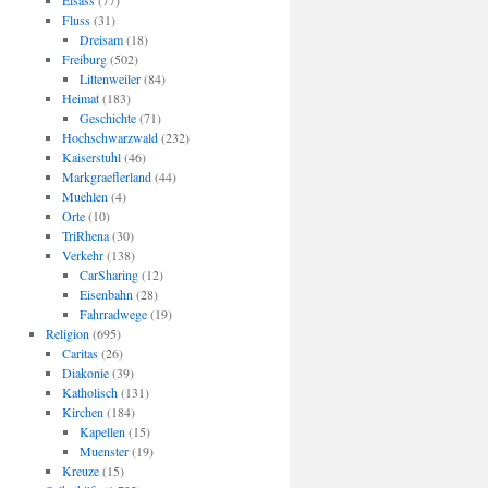
Elsass
(77)
Fluss
(31)
Dreisam
(18)
Freiburg
(502)
Littenweiler
(84)
Heimat
(183)
Geschichte
(71)
Hochschwarzwald
(232)
Kaiserstuhl
(46)
Markgraeflerland
(44)
Muehlen
(4)
Orte
(10)
TriRhena
(30)
Verkehr
(138)
CarSharing
(12)
Eisenbahn
(28)
Fahrradwege
(19)
Religion
(695)
Caritas
(26)
Diakonie
(39)
Katholisch
(131)
Kirchen
(184)
Kapellen
(15)
Muenster
(19)
Kreuze
(15)