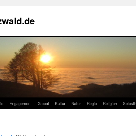
zwald.de
ie
Engagement
Global
Kultur
Natur
Regio
Religion
Selbsth