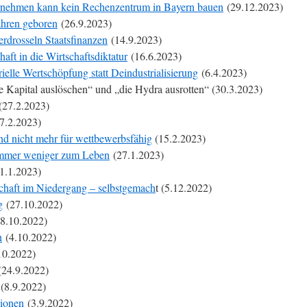
rnehmen kann kein Rechenzentrum in Bayern bauen
(29.12.2023)
ahren geboren
(26.9.2023)
erdrosseln Staatsfinanzen
(14.9.2023)
ft in die Wirtschaftsdiktatur
(16.6.2023)
elle Wertschöpfung statt Deindustrialisierung
(6.4.2023)
 Kapital auslöschen“ und „die Hydra ausrotten“ (30.3.2023)
(27.2.2023)
7.2.2023)
and nicht mehr für wettbewerbsfähig
(15.2.2023)
immer weniger zum Leben
(27.1.2023)
1.1.2023)
schaft im Niedergang – selbstgemach
t (5.12.2022)
g
(27.10.2022)
8.10.2022)
n
(4.10.2022)
10.2022)
24.9.2022)
(8.9.2022)
sionen
(3.9.2022)