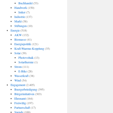
Buchhandel
(53)
Handwerk
(150)
Imker
(7)
Industrie
(137)
Markt
(58)
Stiftungen
(10)
Energie
(518)
AKW
(132)
Biomasse
(41)
Energiepolitik
(121)
Kraft-Waerme-Kopplung
(35)
Solar
(39)
Photovoltaik
(13)
Solarthermie
(1)
Strom
(111)
E-Bike
(28)
Wasserkraft
(38)
Wind
(54)
Engagement
(2.405)
Buergerbeteiligung
(395)
Bürgerinitiativen
(303)
Ehrenamt
(164)
Freiwillig
(197)
Partnerschaft
(17)
Spende
(100)