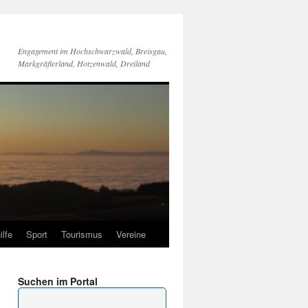
Engagement im Hochschwarzwald, Breisgau,
Markgräflerland, Hotzenwald, Dreiland
ilfe
Sport
Tourismus
Vereine
Suchen im Portal