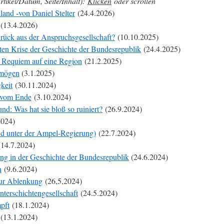
rtikel/Datum, Seite/Inhalt):
Klicken
oder scrollen
land -von Daniel Stelter
(24.4.2026)
(13.4.2026)
rück aus der Anspruchsgesellschaft?
(10.10.2025)
ßten Krise der Geschichte der Bundesrepublik
(24.4.2025)
 Requiem auf eine Region
(21.2.2025)
rmögen
(3.1.2025)
keit
(30.11.2024)
g vom Ende
(3.10.2024)
nd: Was hat sie bloß so ruiniert?
(26.9.2024)
2024)
nd unter der Ampel-Regierung)
(22.7.2024)
14.7.2024)
ng in der Geschichte der Bundesrepublik
(24.6.2024)
n
(9.6.2024)
zur Ablenkung
(26,5,2024)
terschichtengesellschaft
(24.5.2024)
pft
(18.1.2024)
(13.1.2024)