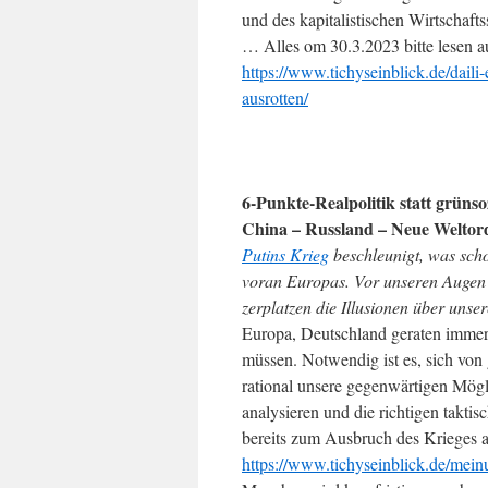
und des kapitalistischen Wirtschafts
… Alles om 30.3.2023 bitte lesen a
https://www.tichyseinblick.de/daili-
ausrotten/
6-Punkte-Realpolitik statt grünsoz
China – Russland – Neue Welto
Putins Krieg
beschleunigt, was scho
voran Europas. Vor unseren Augen 
zerplatzen die Illusionen über uns
Europa, Deutschland geraten immer 
müssen. Notwendig ist es, sich von 
rational unsere gegenwärtigen Mö
analysieren und die richtigen takti
bereits zum Ausbruch des Krieges 
https://www.tichyseinblick.de/meinu