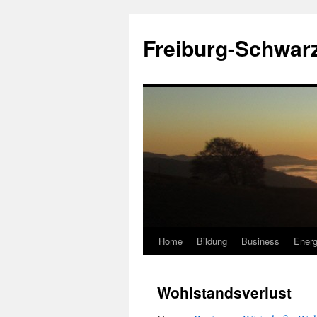
Zum
Inhalt
Freiburg-Schwar
springen
Home
Bildung
Business
Energ
Wohlstandsverlust