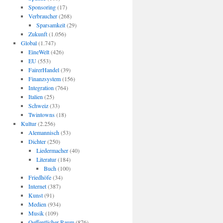
Sponsoring
(17)
Verbraucher
(268)
Sparsamkeit
(29)
Zukunft
(1.056)
Global
(1.747)
EineWelt
(426)
EU
(553)
FairerHandel
(39)
Finanzsystem
(156)
Integration
(764)
Italien
(25)
Schweiz
(33)
Twintowns
(18)
Kultur
(2.256)
Alemannisch
(53)
Dichter
(250)
Liedermacher
(40)
Literatur
(184)
Buch
(100)
Friedhöfe
(34)
Internet
(387)
Kunst
(91)
Medien
(934)
Musik
(109)
Oeffentlicher Raum
(876)