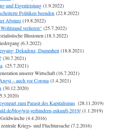
ng und Eigenleistung
(1.9.2022)
cheiterte Politiken beenden
(22.8.2022)
er Absturz
(19.8.2022)
 Wohlstand verlieren“
(25.7.2022)
ozialistische Illusionen (18.3.2022)
Niedergang (6.3.2022)
edergang: Dekadenz, Dummheit
(18.8.2021)
?
(30.7.2021)
ma
(25.7.2021)
neration unserer Wirtschaft (16.7.2021)
Angst – auch vor Corona
(1.4.2021)
n
(30.12.2020)
5.3.2020)
genpart zum Parasit des Kapitalismus
(28.11.2019)
ld.de/blog/wir-verhindern-zukunft-2019/
(1.1.2019)
r Geldwäsche (4.4.2016)
e zentrale Kriegs- und Fluchtursache (7.2.2016)