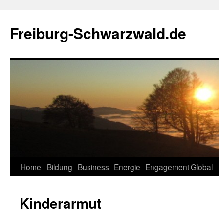
Zum
Inhalt
Freiburg-Schwarzwald.de
springen
Home
Bildung
Business
Energie
Engagement
Global
Kinderarmut