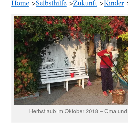
Home
>
Selbsthilfe
>
Zukunft
>
Kinder
>
Herbstlaub im Oktober 2018 – Oma und E