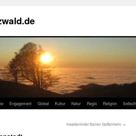
zwald.de
ie
Engagement
Global
Kultur
Natur
Regio
Religion
Selbsth
Insektenhotel Narren Gottenheim
→