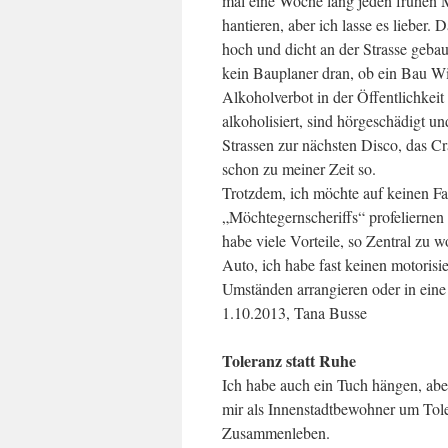
mal eine Woche lang jeden frühen 
hantieren, aber ich lasse es lieber.
hoch und dicht an der Strasse gebaut
kein Bauplaner dran, ob ein Bau Wi
Alkoholverbot in der Öffentlichkeit 
alkoholisiert, sind hörgeschädigt u
Strassen zur nächsten Disco, das C
schon zu meiner Zeit so.
Trotzdem, ich möchte auf keinen Fa
„Möchtegernscheriffs“ profeliernen 
habe viele Vorteile, so Zentral zu w
Auto, ich habe fast keinen motorisi
Umständen arrangieren oder in ein
1.10.2013, Tana Busse
Toleranz statt Ruhe
Ich habe auch ein Tuch hängen, aber
mir als Innenstadtbewohner um Toler
Zusammenleben.