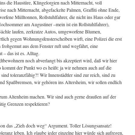
ns die Haustüre, Klingelorgien nach Mitternacht, voll
ise nach Mitternacht, abgefackelte Palmen, Graffiti ohne Ende,
rfene Mülltonnen, Rollstuhlfahrer, die nicht ins Haus oder gar
ochsommer am Augustiner –mein ist ein Rollstuhlfahrer),
ächle laufen, zerkratze Autos, umgeworfene Blumen,
tlich gegen Wohnungsfensterscheiben wirft, eine Polizei die erst
frohgemut aus dem Fenster ruft und wegfährt, eine
t – das ist es. Alltag.
dtbewohnern noch abverlangt bis akzeptiert wird, daß wir hier
kommt der Punkt wo es heißt: ja wir nehmen auch auf die
ind toleranzfähig?! Wir Innenstädtler sind zur reich, sind zu
 sind Spaßbremsen, wir gehören ins Altersheim, wir sollen endlich
 zum Altenheim machen. Wir sind auch gerne draußen auf der
itig Grenzen respektieren?
ion das „Zieh doch weg“ Argument. Toller Lösungsansatz!
eranz leben. Ich glaube jeder einzelne hier würde sich aufregen,