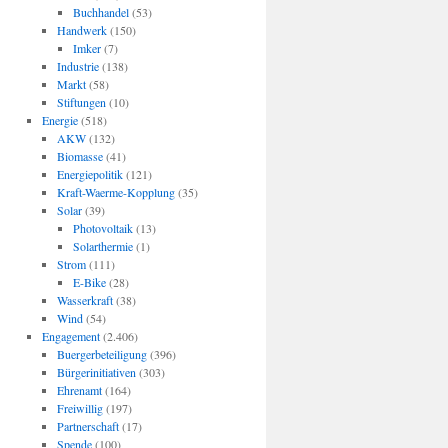
Buchhandel
(53)
Handwerk
(150)
Imker
(7)
Industrie
(138)
Markt
(58)
Stiftungen
(10)
Energie
(518)
AKW
(132)
Biomasse
(41)
Energiepolitik
(121)
Kraft-Waerme-Kopplung
(35)
Solar
(39)
Photovoltaik
(13)
Solarthermie
(1)
Strom
(111)
E-Bike
(28)
Wasserkraft
(38)
Wind
(54)
Engagement
(2.406)
Buergerbeteiligung
(396)
Bürgerinitiativen
(303)
Ehrenamt
(164)
Freiwillig
(197)
Partnerschaft
(17)
Spende
(100)