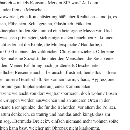
tbarkeit – mittels Konsum. Merken SIE was? Auf dem
inander fremde Menschen.
orwerfen, eine Romantisierung häßlicher Realitäten – und ja, es
nen, Pöbeleien, Schlägereien, Glasbruch, Fäkalien,
nerplatz finden Sie nunmal eine heterogene Masse vor. Und
 gewachsen privilegiert, sich einigermaßen benehmen zu können –
ht jeder hat die Kohle, die Muttersprache / Hautfarbe, das
n 01:00 in einen der zahlreichen Clubs umzuziehen. Oder eine
Sie mal eine Sozialstudie unter den Menschen, die Sie ab einer
nden: Meiner Erfahrung nach größtenteils Gescheiterte,
dliche, Reisende auch – berauscht, frustriert, heimatlos – „freie
elt unsere Gesellschaft. Sie können Lärm, Chaos, Aggressionen
erordnungen, Implementierung eines Kommunalen
räsenz vielleicht von dort wegtransportieren, doch wohin? Lösen
ese Gruppen werden ausweichen und an anderen Orten in der
leine Brennpunkte, die für die Behörden, vor allem die Polizei,
arum denke ich, so traurig und hart das auch klingt, dass am
zen sog. „Bermuda-Dreieck“, einfach niemand mehr wohnen sollte,
ichten kann bzw. welcher mit Ohropax nicht klarkommt.