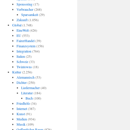
Sponsoring
(17)
Verbraucher
(268)
Sparsamkeit
(29)
Zukunft
(1.056)
Global
(1.748)
EineWelt
(426)
EU
(553)
FairerHandel
(39)
Finanzsystem
(156)
Integration
(764)
Italien
(25)
Schweiz
(33)
Twintowns
(18)
Kultur
(2.256)
Alemannisch
(53)
Dichter
(250)
Liedermacher
(40)
Literatur
(184)
Buch
(100)
Friedhöfe
(34)
Internet
(387)
Kunst
(91)
Medien
(934)
Musik
(109)
Oeffentlicher Raum
(876)