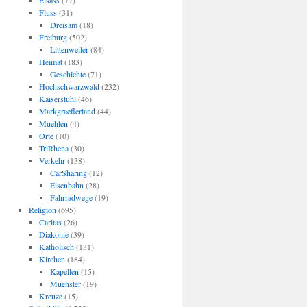
Elsass
(77)
Fluss
(31)
Dreisam
(18)
Freiburg
(502)
Littenweiler
(84)
Heimat
(183)
Geschichte
(71)
Hochschwarzwald
(232)
Kaiserstuhl
(46)
Markgraeflerland
(44)
Muehlen
(4)
Orte
(10)
TriRhena
(30)
Verkehr
(138)
CarSharing
(12)
Eisenbahn
(28)
Fahrradwege
(19)
Religion
(695)
Caritas
(26)
Diakonie
(39)
Katholisch
(131)
Kirchen
(184)
Kapellen
(15)
Muenster
(19)
Kreuze
(15)