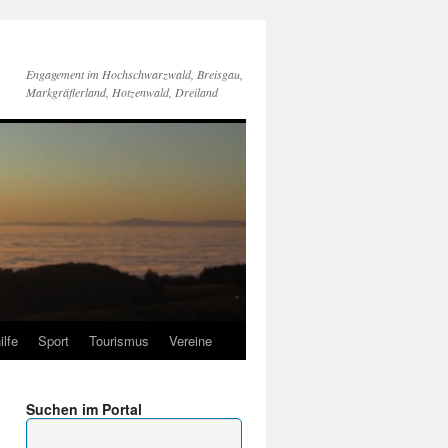
Engagement im Hochschwarzwald, Breisgau,
Markgräflerland, Hotzenwald, Dreiland
ilfe
Sport
Tourismus
Vereine
Suchen im Portal