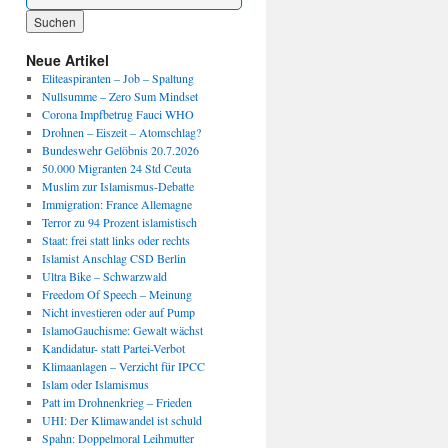
Wenn die Ergebnisse der automatischen Vervollständigung verfügbar sind, benutze die P
Neue Artikel
Eliteaspiranten – Job – Spaltung
Nullsumme – Zero Sum Mindset
Corona Impfbetrug Fauci WHO
Drohnen – Eiszeit – Atomschlag?
Bundeswehr Gelöbnis 20.7.2026
50.000 Migranten 24 Std Ceuta
Muslim zur Islamismus-Debatte
Immigration: France Allemagne
Terror zu 94 Prozent islamistisch
Staat: frei statt links oder rechts
Islamist Anschlag CSD Berlin
Ultra Bike – Schwarzwald
Freedom Of Speech – Meinung
Nicht investieren oder auf Pump
IslamoGauchisme: Gewalt wächst
Kandidatur- statt Partei-Verbot
Klimaanlagen – Verzicht für IPCC
Islam oder Islamismus
Patt im Drohnenkrieg – Frieden
UHI: Der Klimawandel ist schuld
Spahn: Doppelmoral Leihmutter