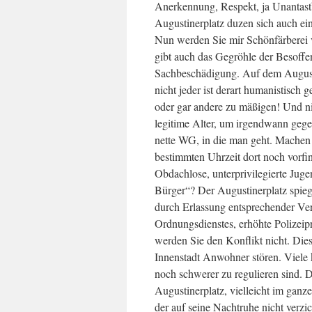
Anerkennung, Respekt, ja Unantas
Augustinerplatz duzen sich auch e
Nun werden Sie mir Schönfärberei v
gibt auch das Gegröhle der Besoffe
Sachbeschädigung. Auf dem Augusti
nicht jeder ist derart humanistisch
oder gar andere zu mäßigen! Und nic
legitime Alter, um irgendwann gege
nette WG, in die man geht. Machen 
bestimmten Uhrzeit dort noch vorfi
Obdachlose, unterprivilegierte Jugen
Bürger“? Der Augustinerplatz spieg
durch Erlassung entsprechender V
Ordnungsdienstes, erhöhte Polizeip
werden Sie den Konflikt nicht. Di
Innenstadt Anwohner stören. Viele k
noch schwerer zu regulieren sind. D
Augustinerplatz, vielleicht im gan
der auf seine Nachtruhe nicht verz