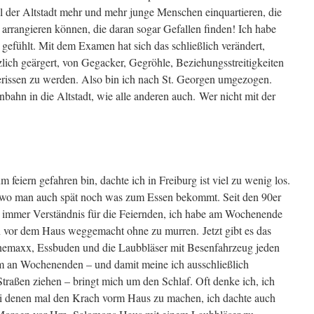
il der Altstadt mehr und mehr junge Menschen einquartieren, die
 arrangieren können, die daran sogar Gefallen finden! Ich habe
l gefühlt. Mit dem Examen hat sich das schließlich verändert,
lich geärgert, von Gegacker, Gegröhle, Beziehungsstreitigkeiten
erissen zu werden. Also bin ich nach St. Georgen umgezogen.
nbahn in die Altstadt, wie alle anderen auch. Wer nicht mit der
m feiern gefahren bin, dachte ich in Freiburg ist viel zu wenig los.
wo man auch spät noch was zum Essen bekommt. Seit den 90er
te immer Verständnis für die Feiernden, ich habe am Wochenende
n vor dem Haus weggemacht ohne zu murren. Jetzt gibt es das
nemaxx, Essbuden und die Laubbläser mit Besenfahrzeug jeden
 an Wochenenden – und damit meine ich ausschließlich
traßen ziehen – bringt mich um den Schlaf. Oft denke ich, ich
i denen mal den Krach vorm Haus zu machen, ich dachte auch