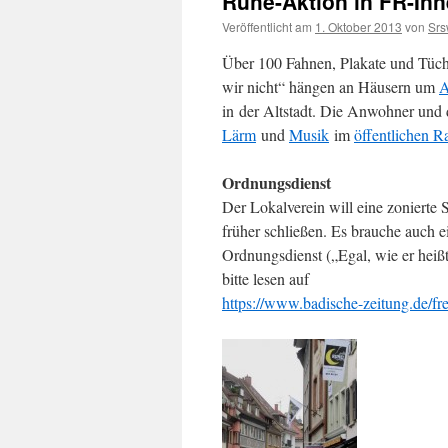
Ruhe-Aktion in FR-Inn
Veröffentlicht am
1. Oktober 2013
von
Sr
Über 100 Fahnen, Plakate und Tüche
wir nicht“ hängen an Häusern um
A
in der Altstadt. Die Anwohner und
Lärm
und
Musik
im
öffentlichen 
Ordnungsdienst
Der Lokalverein will eine zonierte 
früher schließen. Es brauche auch e
Ordnungsdienst („Egal, wie er heiß
bitte lesen auf
https://www.badische-zeitung.de/fr