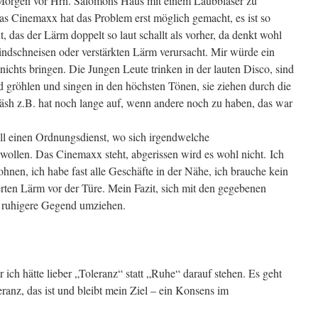
Morgen vor Hrn. Salomons Haus mit einem Laubbläser zu
 Das Cinemaxx hat das Problem erst möglich gemacht, es ist so
, das der Lärm doppelt so laut schallt als vorher, da denkt wohl
ndschneisen oder verstärkten Lärm verursacht. Mir würde ein
nichts bringen. Die Jungen Leute trinken in der lauten Disco, sind
nd gröhlen und singen in den höchsten Tönen, sie ziehen durch die
räsh z.B. hat noch lange auf, wenn andere noch zu haben, das war
ll einen Ordnungsdienst, wo sich irgendwelche
wollen. Das Cinemaxx steht, abgerissen wird es wohl nicht. Ich
ohnen, ich habe fast alle Geschäfte in der Nähe, ich brauche kein
erten Lärm vor der Türe. Mein Fazit, sich mit den gegebenen
e ruhigere Gegend umziehen.
 ich hätte lieber „Toleranz“ statt „Ruhe“ darauf stehen. Es geht
anz, das ist und bleibt mein Ziel – ein Konsens im