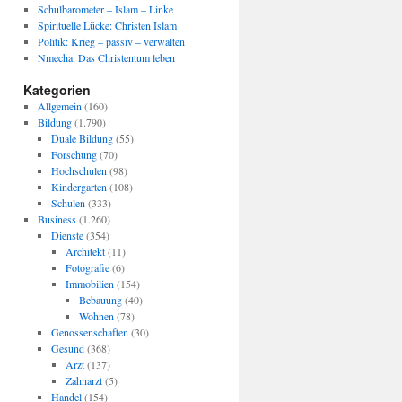
Schulbarometer – Islam – Linke
Spirituelle Lücke: Christen Islam
Politik: Krieg – passiv – verwalten
Nmecha: Das Christentum leben
Kategorien
Allgemein
(160)
Bildung
(1.790)
Duale Bildung
(55)
Forschung
(70)
Hochschulen
(98)
Kindergarten
(108)
Schulen
(333)
Business
(1.260)
Dienste
(354)
Architekt
(11)
Fotografie
(6)
Immobilien
(154)
Bebauung
(40)
Wohnen
(78)
Genossenschaften
(30)
Gesund
(368)
Arzt
(137)
Zahnarzt
(5)
Handel
(154)