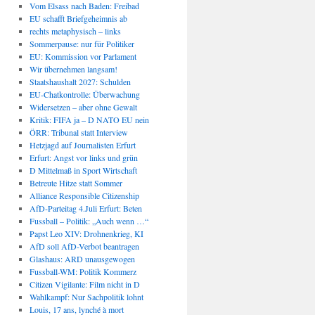
Vom Elsass nach Baden: Freibad
EU schafft Briefgeheimnis ab
rechts metaphysisch – links
Sommerpause: nur für Politiker
EU: Kommission vor Parlament
Wir übernehmen langsam!
Staatshaushalt 2027: Schulden
EU-Chatkontrolle: Überwachung
Widersetzen – aber ohne Gewalt
Kritik: FIFA ja – D NATO EU nein
ÖRR: Tribunal statt Interview
Hetzjagd auf Journalisten Erfurt
Erfurt: Angst vor links und grün
D Mittelmaß in Sport Wirtschaft
Betreute Hitze statt Sommer
Alliance Responsible Citizenship
AfD-Parteitag 4.Juli Erfurt: Beten
Fussball – Politik: „Auch wenn …“
Papst Leo XIV: Drohnenkrieg, KI
AfD soll AfD-Verbot beantragen
Glashaus: ARD unausgewogen
Fussball-WM: Politik Kommerz
Citizen Vigilante: Film nicht in D
Wahlkampf: Nur Sachpolitik lohnt
Louis, 17 ans, lynché à mort