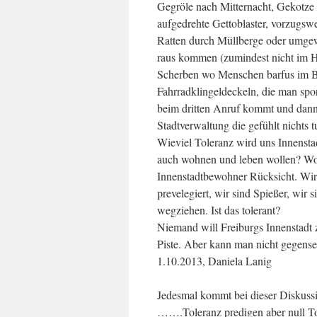
Gegröle nach Mitternacht, Gekotze i
aufgedrehte Gettoblaster, vorzugswe
Ratten durch Müllberge oder umgewo
raus kommen (zumindest nicht im H
Scherben wo Menschen barfus im B
Fahrradklingeldeckeln, die man spor
beim dritten Anruf kommt und dann 
Stadtverwaltung die gefühlt nichts tu
Wieviel Toleranz wird uns Innensta
auch wohnen und leben wollen? Wo 
Innenstadtbewohner Rücksicht. Wir s
prevelegiert, wir sind Spießer, wir
wegziehen. Ist das tolerant?
Niemand will Freiburgs Innenstadt
Piste. Aber kann man nicht gegense
1.10.2013, Daniela Lanig
Jedesmal kommt bei dieser Diskuss
…….Toleranz predigen aber null Tol