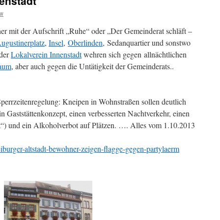
enstadt
sw
r mit der Aufschrift „Ruhe“ oder „Der Gemeinderat schläft –
ugustinerplatz
,
Insel
,
Oberlinden
, Sedanquartier und sonstwo
 der
Lokalverein Innenstadt
wehren sich gegen allnächtlichen
Raum
, aber auch gegen die Untätigkeit der Gemeinderats.
.
Sperrzeitenregelung: Kneipen in Wohnstraßen sollen deutlich
in Gaststättenkonzept, einen verbesserten Nachtverkehr, einen
t“) und ein Alkoholverbot auf Plätzen. …. Alles vom 1.10.2013
eiburger-altstadt-bewohner-zeigen-flagge-gegen-partylaerm