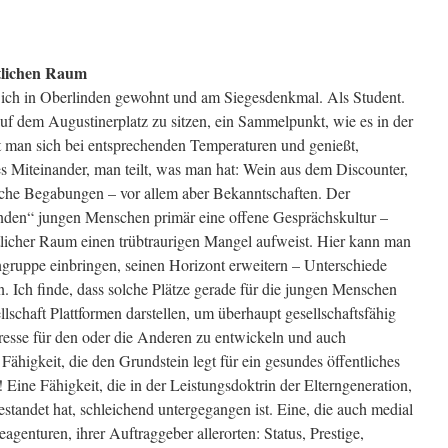
tlichen Raum
 ich in Oberlinden gewohnt und am Siegesdenkmal. Als Student.
uf dem Augustinerplatz zu sitzen, ein Sammelpunkt, wie es in der
fft man sich bei entsprechenden Temperaturen und genießt,
ßes Miteinander, man teilt, was man hat: Wein aus dem Discounter,
ische Begabungen – vor allem aber Bekanntschaften. Der
enden“ jungen Menschen primär eine offene Gesprächskultur –
tlicher Raum einen trübtraurigen Mangel aufweist. Hier kann man
ngruppe einbringen, seinen Horizont erweitern – Unterschiede
Ich finde, dass solche Plätze gerade für die jungen Menschen
llschaft Plattformen darstellen, um überhaupt gesellschaftsfähig
eresse für den oder die Anderen zu entwickeln und auch
Fähigkeit, die den Grundstein legt für ein gesundes öffentliches
 Eine Fähigkeit, die in der Leistungsdoktrin der Elterngeneration,
estandet hat, schleichend untergegangen ist. Eine, die auch medial
agenturen, ihrer Auftraggeber allerorten: Status, Prestige,