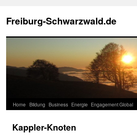
Zum
Inhalt
Freiburg-Schwarzwald.de
springen
Home
Bildung
Business
Energie
Engagement
Global
Kappler-Knoten