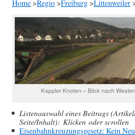
Home
>
Regio
>
Freiburg
>
Littenweiler
>
Kappler Knoten – Blick nach Weste
Listenauswahl eines Beitrags (Artike
Seite/Inhalt): Klicken oder scrollen
Eisenbahnkreuzungsgesetz: Kein Neu