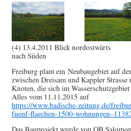
(4) 13.4.2011 Blick nordostwärts (
nach Süden
Freiburg plant ein Neubaugebiet auf de
zwischen Dreisam und Kappler Strasse 
Knoten, die sich im Wasserschutzgebiet 
Alles vom 11.11.2015 auf
https://www.badische-zeitung.de/freibur
fuenf-flaechen-1500-wohnungen–1138
Das Bauprojekt wurde von OB Salomon