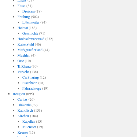
Elsass
(77)
Fluss
(31)
Dreisam
(18)
Freiburg
(502)
Littenweiler
(84)
Heimat
(183)
Geschichte
(71)
Hochschwarzwald
(232)
Kaiserstuhl
(46)
Markgraeflerland
(44)
Muehlen
(4)
Orte
(10)
TriRhena
(30)
Verkehr
(138)
CarSharing
(12)
Eisenbahn
(28)
Fahrradwege
(19)
Religion
(695)
Caritas
(26)
Diakonie
(39)
Katholisch
(131)
Kirchen
(184)
Kapellen
(15)
Muenster
(19)
Kreuze
(15)