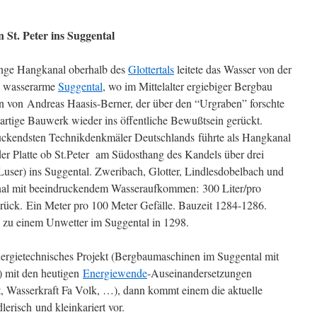
St. Peter ins Suggental
ange Hangkanal oberhalb des
Glottertals
leitete das Wasser von der
ns wasserarme
Suggental
, wo im Mittelalter ergiebiger Bergbau
n von Andreas Haasis-Berner, der über den “Urgraben” forschte
artige Bauwerk wieder ins öffentliche Bewußtsein gerückt.
ruckendsten Technikdenkmäler Deutschlands führte als Hangkanal
der Platte ob St.Peter am Südosthang des Kandels über drei
user) ins Suggental. Zweribach, Glotter, Lindlesdobelbach und
anal mit beeindruckendem Wasseraufkommen: 300 Liter/pro
rück. Ein Meter pro 100 Meter Gefälle. Bauzeit 1284-1286.
s zu einem Unwetter im Suggental in 1298.
nergietechnisches Projekt (Bergbaumaschinen im Suggental mit
n) mit den heutigen
Energiewende
-Auseinandersetzungen
, Wasserkraft Fa Volk, …), dann kommt einem die aktuelle
lerisch und kleinkariert vor.