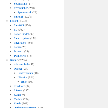
Sponsoring
(17)
Verbraucher
(268)
Sparsamkeit
(29)
Zukunft
(1.056)
Global
(1.748)
EineWelt
(426)
EU
(553)
FairerHandel
(39)
Finanzsystem
(156)
Integration
(764)
Italien
(25)
Schweiz
(33)
Twintowns
(18)
Kultur
(2.256)
Alemannisch
(53)
Dichter
(250)
Liedermacher
(40)
Literatur
(184)
Buch
(100)
Friedhöfe
(34)
Internet
(387)
Kunst
(91)
Medien
(934)
Musik
(109)
Oeffentlicher Raum
(876)