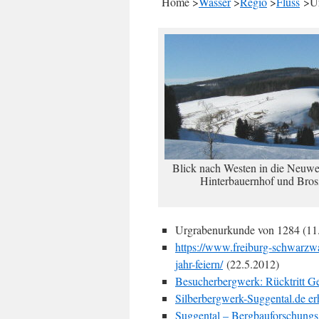
Home >
Wasser
>
Regio
>
Fluss
>Ur
Blick nach Westen in die Neuwel
Hinterbauernhof und Bros
Urgrabenurkunde von 1284 (11
https://www.freiburg-schwarzwa
jahr-feiern/
(22.5.2012)
Besucherbergwerk: Rücktritt Ge
Silberbergwerk-Suggental.de e
Suggental – Bergbauforschungs