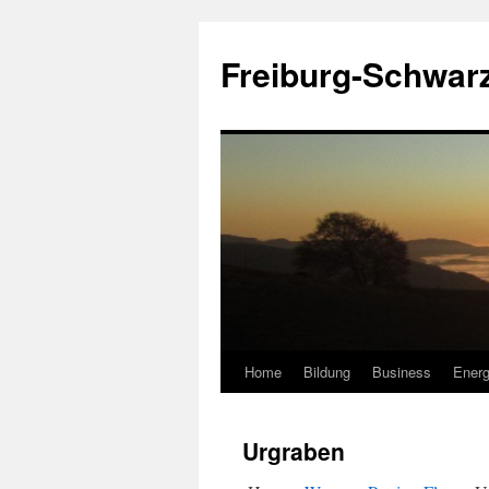
Zum
Inhalt
Freiburg-Schwar
springen
Home
Bildung
Business
Energ
Urgraben