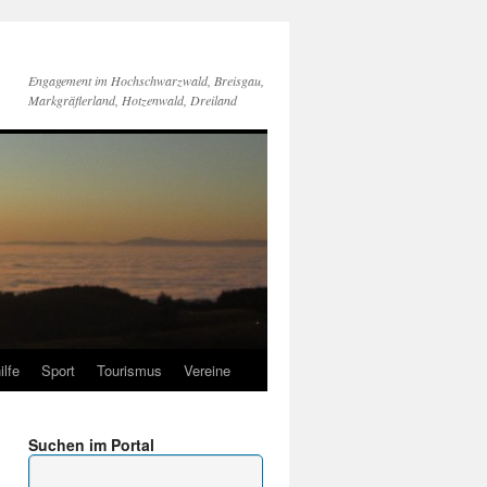
Engagement im Hochschwarzwald, Breisgau,
Markgräflerland, Hotzenwald, Dreiland
ilfe
Sport
Tourismus
Vereine
Suchen im Portal