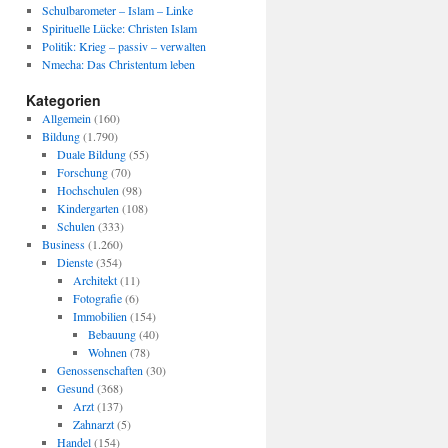
Schulbarometer – Islam – Linke
Spirituelle Lücke: Christen Islam
Politik: Krieg – passiv – verwalten
Nmecha: Das Christentum leben
Kategorien
Allgemein
(160)
Bildung
(1.790)
Duale Bildung
(55)
Forschung
(70)
Hochschulen
(98)
Kindergarten
(108)
Schulen
(333)
Business
(1.260)
Dienste
(354)
Architekt
(11)
Fotografie
(6)
Immobilien
(154)
Bebauung
(40)
Wohnen
(78)
Genossenschaften
(30)
Gesund
(368)
Arzt
(137)
Zahnarzt
(5)
Handel
(154)