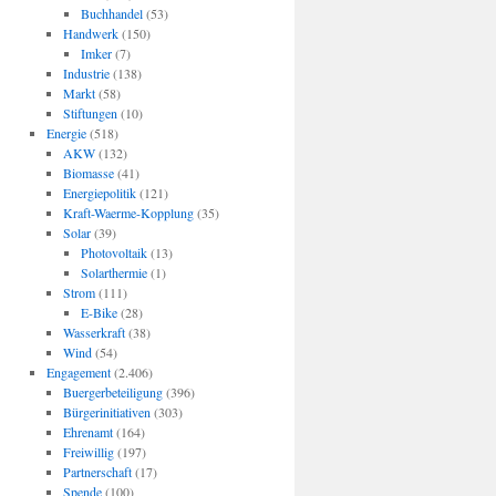
Buchhandel
(53)
Handwerk
(150)
Imker
(7)
Industrie
(138)
Markt
(58)
Stiftungen
(10)
Energie
(518)
AKW
(132)
Biomasse
(41)
Energiepolitik
(121)
Kraft-Waerme-Kopplung
(35)
Solar
(39)
Photovoltaik
(13)
Solarthermie
(1)
Strom
(111)
E-Bike
(28)
Wasserkraft
(38)
Wind
(54)
Engagement
(2.406)
Buergerbeteiligung
(396)
Bürgerinitiativen
(303)
Ehrenamt
(164)
Freiwillig
(197)
Partnerschaft
(17)
Spende
(100)