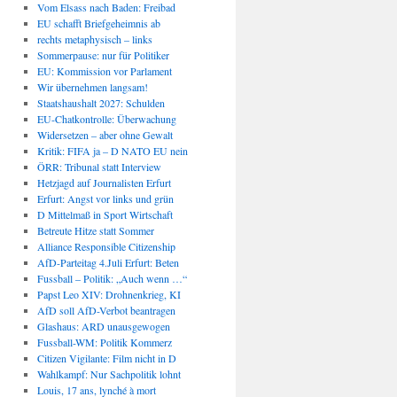
Vom Elsass nach Baden: Freibad
EU schafft Briefgeheimnis ab
rechts metaphysisch – links
Sommerpause: nur für Politiker
EU: Kommission vor Parlament
Wir übernehmen langsam!
Staatshaushalt 2027: Schulden
EU-Chatkontrolle: Überwachung
Widersetzen – aber ohne Gewalt
Kritik: FIFA ja – D NATO EU nein
ÖRR: Tribunal statt Interview
Hetzjagd auf Journalisten Erfurt
Erfurt: Angst vor links und grün
D Mittelmaß in Sport Wirtschaft
Betreute Hitze statt Sommer
Alliance Responsible Citizenship
AfD-Parteitag 4.Juli Erfurt: Beten
Fussball – Politik: „Auch wenn …“
Papst Leo XIV: Drohnenkrieg, KI
AfD soll AfD-Verbot beantragen
Glashaus: ARD unausgewogen
Fussball-WM: Politik Kommerz
Citizen Vigilante: Film nicht in D
Wahlkampf: Nur Sachpolitik lohnt
Louis, 17 ans, lynché à mort