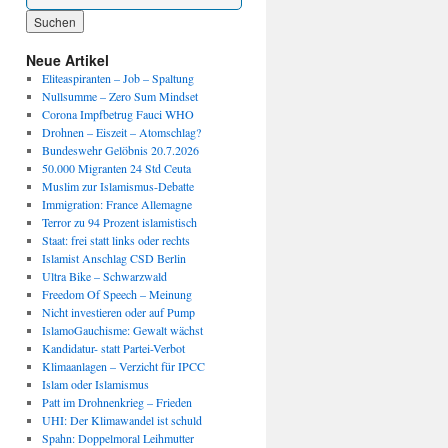
Wenn die Ergebnisse der automatischen Vervollständigung verfügbar sind, benutze die P
Neue Artikel
Eliteaspiranten – Job – Spaltung
Nullsumme – Zero Sum Mindset
Corona Impfbetrug Fauci WHO
Drohnen – Eiszeit – Atomschlag?
Bundeswehr Gelöbnis 20.7.2026
50.000 Migranten 24 Std Ceuta
Muslim zur Islamismus-Debatte
Immigration: France Allemagne
Terror zu 94 Prozent islamistisch
Staat: frei statt links oder rechts
Islamist Anschlag CSD Berlin
Ultra Bike – Schwarzwald
Freedom Of Speech – Meinung
Nicht investieren oder auf Pump
IslamoGauchisme: Gewalt wächst
Kandidatur- statt Partei-Verbot
Klimaanlagen – Verzicht für IPCC
Islam oder Islamismus
Patt im Drohnenkrieg – Frieden
UHI: Der Klimawandel ist schuld
Spahn: Doppelmoral Leihmutter