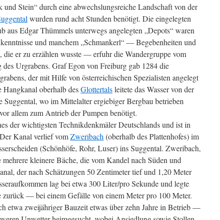
k und Stein“ durch eine abwechslungsreiche Landschaft von der
uggental
wurden rund acht Stunden benötigt. Die eingelegten
ub aus Edgar Thümmels unterwegs angelegten „Depots“ waren
chkenntnisse und manchem „Schmankerl“ — Begebenheiten und
 die er zu erzählen wusste — erfuhr die Wandergruppe vom
 des Urgrabens. Graf Egon von Freiburg gab 1284 die
bens, der mit Hilfe von österreichischen Spezialisten angelegt
e Hangkanal oberhalb des
Glottertals
leitete das Wasser von der
 Suggental, wo im Mittelalter ergiebiger Bergbau betrieben
vor allem zum Antrieb der Pumpen benötigt.
ines der wichtigsten Technikdenkmäler Deutschlands und ist in
. Der Kanal verlief vom
Zweribach
(oberhalb des Plattenhofes) im
serscheiden (Schönhöfe, Rohr, Luser) ins Suggental. Zweribach,
e mehrere kleinere Bäche, die vom Kandel nach Süden und
Kanal, der nach Schätzungen 50 Zentimeter tief und 1,20 Meter
asseraufkommen lag bei etwa 300 Liter/pro Sekunde und legte
e zurück — bei einem Gefälle von einem Meter pro 100 Meter.
h etwa zweijähriger Bauzeit etwas über zehn Jahre in Betrieb —
weren Unwetter heimgesucht, wobei Ansiedlung sowie Stollen