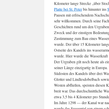
Kilometer lange Strecke „über Stoc
Platte bei St. Peter
bis hinunter ins
S
Pausen mit erfrischendem Nachsch
sehr willkommen. Durch seine Fa
Geschichten rund um den Urgraben,
Zweck und der einstigen Bedeutung
Zustimmung zum Bau eines Wassergra
wurde. Der über 15 Kilometer lang
Ostseite des Kandels ins wasserarme
wurde. Hier wurde die Wasserkraft 
Der Urgraben gilt noch heute als e
seiner Länge einzigartig in Europa
Südosten des Kandels über drei Was
Glotter und Lindlesdobelbach sowi
Westen abfließen, speisten diesen 
breit war. Das durchschnittliche W
etwa 3,5 bis 4 Kilometer pro Stund
Im Jahre 1298 — der Kanal war nac
wurde das Suggental von einem sch