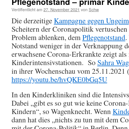
Pflegenotstand – primär Kinde
Veröffentlicht am
27. November 2021
von
Schw
Die derzeitige
Kampagne gegen Ungeim
Scheitern der Coronapolitik vertuschen
Problem ablenken, dem
Pflegenotstand
.
Notstand weniger in der Verknappung 
erwachsene Corona-Erkrankte zeigt als 
Kinderintensivstationen.
So
Sahra Wag
in ihrer Wochenschau vom 25.11.2021 (
https://youtu.be/hvQKE0bGq5U
In den Kinderkliniken sind die Intensivs
Dabei „gibt es so gut wie keine Corona-
Kindern“, so Wagenknecht. Wenn
Kind
dann hat dies „nichts zu tun mit dem C
mit der Corona-Politik“ in Berlin. Den