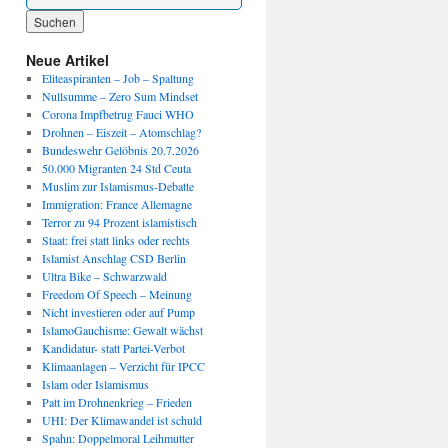
Wenn die Ergebnisse der automatischen Vervollständigung verfügbar sind, benutze die P
Neue Artikel
Eliteaspiranten – Job – Spaltung
Nullsumme – Zero Sum Mindset
Corona Impfbetrug Fauci WHO
Drohnen – Eiszeit – Atomschlag?
Bundeswehr Gelöbnis 20.7.2026
50.000 Migranten 24 Std Ceuta
Muslim zur Islamismus-Debatte
Immigration: France Allemagne
Terror zu 94 Prozent islamistisch
Staat: frei statt links oder rechts
Islamist Anschlag CSD Berlin
Ultra Bike – Schwarzwald
Freedom Of Speech – Meinung
Nicht investieren oder auf Pump
IslamoGauchisme: Gewalt wächst
Kandidatur- statt Partei-Verbot
Klimaanlagen – Verzicht für IPCC
Islam oder Islamismus
Patt im Drohnenkrieg – Frieden
UHI: Der Klimawandel ist schuld
Spahn: Doppelmoral Leihmutter