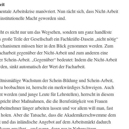
eit
entale Arbeitskrise manövriert. Nun rächt sich, dass Nicht-Arbeit
institutionelle Macht geworden sind.
eht es nicht nur um das Wegsehen, sondern um ganz handfeste
große Teile der Gesellschaft ein Fachkräfte-Dasein „nicht nötig“
echanismen müssen hier in den Blick genommen werden. Zum
Facharbeit gegenüber der Nicht-Arbeit und zum anderen eine
er Schein-Arbeit. „Gegenüber“ bedeutet: Indem die Nicht-Arbeit
den, sinkt automatisch der Wert der Facharbeit.
ältnismäßige Wachstum der Schein-Bildung und Schein-Arbeit,
zu beobachten ist, herrscht ein merkwürdiges Schweigen. Auch
ht werden (und junge Leute für Lehrstellen), herrscht in diesem
pricht über Maßnahmen, die die Berufstätigkeit von Frauen
rbeitnehmer länger arbeiten lassen und vor allem will man, fast
d holen. Aber die Tatsache, dass die Akademikerschwemme dem
ht und das inländische Angebot auf dem Arbeitsmärkt dadurch
rd kaum erwähnt – und wenn, dann nur in Nebensätzen.