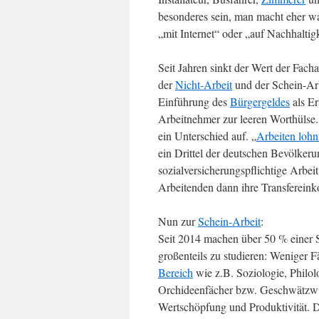
besonderes sein, man macht eher wa
„mit Internet“ oder „auf Nachhaltigk
Seit Jahren sinkt der Wert der Facha
der
Nicht-Arbeit
und der Schein-Arb
Einführung des
Bürgergeldes
als Er
Arbeitnehmer zur leeren Worthülse.
ein Unterschied auf. „
Arbeiten lohnt
ein Drittel der deutschen Bevölkeru
sozialversicherungspflichtige Arbei
Arbeitenden dann ihre Transferein
Nun zur
Schein-Arbeit
:
Seit 2014 machen über 50 % einer 
großenteils zu studieren: Weniger 
Bereich
wie z.B. Soziologie, Philol
Orchideenfächer bzw. Geschwätzwis
Wertschöpfung und Produktivität. D