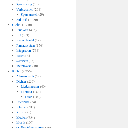
Sponsoring
(17)
Verbraucher
(268)
Sparsamkeit
(29)
Zukunft
(1.056)
Global
(1.748)
EineWelt
(426)
EU
(553)
FairerHandel
(39)
Finanzsystem
(156)
Integration
(764)
Italien
(25)
Schweiz
(33)
Twintowns
(18)
Kultur
(2.256)
Alemannisch
(53)
Dichter
(250)
Liedermacher
(40)
Literatur
(184)
Buch
(100)
Friedhöfe
(34)
Internet
(387)
Kunst
(91)
Medien
(934)
Musik
(109)
Oeffentlicher Raum
(876)