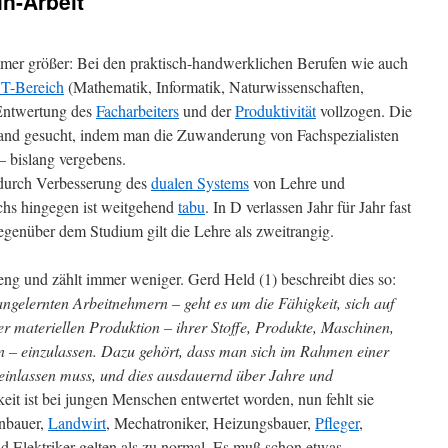
in-Arbeit
mer größer: Bei den praktisch-handwerklichen Berufen wie auch
T-Bereich
(Mathematik, Informatik, Naturwissenschaften,
 Entwertung des
Facharbeiters
und der
Produktivität
vollzogen.
Die
and gesucht, indem man die Zuwanderung von Fachspezialisten
– bislang vergebens.
 durch Verbesserung des
dualen Systems
von Lehre und
hs hingegen ist weitgehend
tabu
. In D verlassen Jahr für Jahr fast
genüber dem Studium gilt die Lehre als zweitrangig.
d eng und zählt immer weniger. Gerd Held (1) beschreibt dies so:
angelernten Arbeitnehmern – geht es um die Fähigkeit, sich auf
r materiellen Produktion – ihrer Stoffe, Produkte, Maschinen,
n – einzulassen. Dazu gehört, dass man sich im Rahmen einer
n einlassen muss, und dies ausdauernd über Jahre und
eit ist bei jungen Menschen entwertet worden, nun fehlt sie
onbauer,
Landwirt
, Mechatroniker, Heizungsbauer,
Pfleger
,
d Elektriker gelten als zu normal. Es muß schon etwas