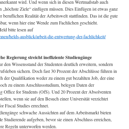
anerkannt wird. Und wenn sich in diesen Wertmaßstab auch
n „höchste Ziele“ einfügen müssen. Dies Einfügen ist etwas ganz
 beruflichen Realität der Arbeitswelt stattfinden. Das ist die gute
 lösbar, wenn hier eine Wende zum Fachlichen geschieht.
ld bitte lesen auf
nen/helds-ausblick/arbeit-die-entwertung-der-fachlichkeit/
che Regierung streicht ineffiziente Studiengänge
nur den Wissensstand der Studenten deutlich erweitern, sondern
rufsleben sichern. Doch fast 30 Prozent der Abschlüsse führen in
 der Qualifikation weder zu einem gut bezahlten Job, der eine
 noch zu einem Anschlussstudium, belegen Daten der
g Office for Students (OfS). Und 20 Prozent der Absolventen
stellen, wenn sie auf den Besuch einer Universität verzichtet
for Fiscal Studies errechnet.
tudiengänge schwache Aussichten auf dem Arbeitsmarkt bieten
le Studierende aufgeben, bevor sie einen Abschluss erreichen,
gere Regeln unterworfen werden.