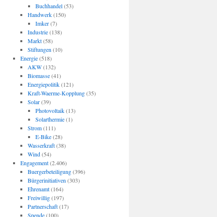
Buchhandel
(53)
Handwerk
(150)
Imker
(7)
Industrie
(138)
Markt
(58)
Stiftungen
(10)
Energie
(518)
AKW
(132)
Biomasse
(41)
Energiepolitik
(121)
Kraft-Waerme-Kopplung
(35)
Solar
(39)
Photovoltaik
(13)
Solarthermie
(1)
Strom
(111)
E-Bike
(28)
Wasserkraft
(38)
Wind
(54)
Engagement
(2.406)
Buergerbeteiligung
(396)
Bürgerinitiativen
(303)
Ehrenamt
(164)
Freiwillig
(197)
Partnerschaft
(17)
Spende
(100)