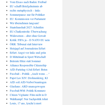
Vom Elsass nach Baden: Freibad
EU schafft Briefgeheimnis ab
rechts metaphysisch – links
Sommerpause: nur für Politiker
EU: Kommission vor Parlament
Wir übernehmen langsam!
Staatshaushalt 2027: Schulden
EU-Chatkontrolle: Überwachung
Widersetzen – aber ohne Gewalt
Kritik: FIFA ja – D NATO EU nein
ÖRR: Tribunal statt Interview
Hetzjagd auf Journalisten Erfurt
Erfurt: Angst vor links und grün
D Mittelmaß in Sport Wirtschaft
Betreute Hitze statt Sommer
Alliance Responsible Citizenship
AfD-Parteitag 4.Juli Erfurt: Beten
Fussball – Politik: „Auch wenn …“
Papst Leo XIV: Drohnenkrieg, KI
AfD soll AfD-Verbot beantragen
Glashaus: ARD unausgewogen
Fussball-WM: Politik Kommerz
Citizen Vigilante: Film nicht in D
Wahlkampf: Nur Sachpolitik lohnt
Louis, 17 ans, lynché à mort