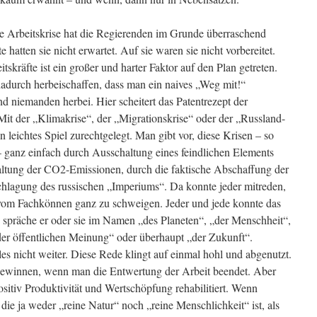
Die Arbeitskrise hat die Regierenden im Grunde überraschend
e hatten sie nicht erwartet. Auf sie waren sie nicht vorbereitet.
kräfte ist ein großer und harter Faktor auf den Plan getreten.
 dadurch herbeischaffen, dass man ein naives „Weg mit!“
nd niemanden herbei. Hier scheitert das Patentrezept der
t der „Klimakrise“, der „Migrationskrise“ oder der „Russland-
 leichtes Spiel zurechtgelegt. Man gibt vor, diese Krisen – so
– ganz einfach durch Ausschaltung eines feindlichen Elements
altung der CO2-Emissionen, durch die faktische Abschaffung der
chlagung des russischen „Imperiums“. Da konnte jeder mitreden,
vom Fachkönnen ganz zu schweigen. Jeder und jede konnte das
s spräche er oder sie im Namen „des Planeten“, „der Menschheit“,
der öffentlichen Meinung“ oder überhaupt „der Zukunft“.
lles nicht weiter. Diese Rede klingt auf einmal hohl und abgenutzt.
gewinnen, wenn man die Entwertung der Arbeit beendet. Aber
sitiv Produktivität und Wertschöpfung rehabilitiert. Wenn
die ja weder „reine Natur“ noch „reine Menschlichkeit“ ist, als