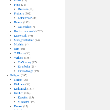
Elsass
(77)
Fluss
(31)
Dreisam
(18)
Freiburg
(502)
Littenweiler
(84)
Heimat
(183)
Geschichte
(71)
Hochschwarzwald
(232)
Kaiserstuhl
(46)
Markgraeflerland
(44)
Muehlen
(4)
Orte
(10)
TriRhena
(30)
Verkehr
(138)
CarSharing
(12)
Eisenbahn
(28)
Fahrradwege
(19)
Religion
(695)
Caritas
(26)
Diakonie
(39)
Katholisch
(131)
Kirchen
(184)
Kapellen
(15)
Muenster
(19)
Kreuze
(15)