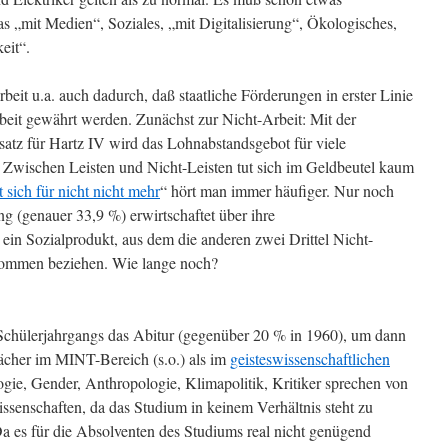
s „mit Medien“, Soziales, „mit Digitalisierung“, Ökologisches,
eit“.
rbeit u.a. auch dadurch, daß staatliche Förderungen in erster Linie
eit gewährt werden. Zunächst zur Nicht-Arbeit: Mit der
satz für Hartz IV wird das Lohnabstandsgebot für viele
 Zwischen Leisten und Nicht-Leisten tut sich im Geldbeutel kaum
 sich für nicht nicht mehr
“ hört man immer häufiger. Nur noch
ng (genauer 33,9 %) erwirtschaftet über ihre
t ein Sozialprodukt, aus dem die anderen zwei Drittel Nicht-
kommen beziehen. Wie lange noch?
Schülerjahrgangs das Abitur (gegenüber 20 % in 1960), um dann
Fächer im MINT-Bereich (s.o.) als im
geisteswissenschaftlichen
ogie, Gender, Anthropologie, Klimapolitik, Kritiker sprechen von
senschaften, da das Studium in keinem Verhältnis steht zu
a es für die Absolventen des Studiums real nicht genügend