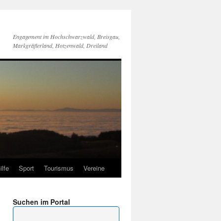
Engagement im Hochschwarzwald, Breisgau,
Markgräflerland, Hotzenwald, Dreiland
ilfe
Sport
Tourismus
Vereine
Suchen im Portal