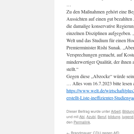
…
Zu den Maßnahmen gehört eine Begr
Aussichten auf einen gut bezahlten J
die damalige konservative Regierun
einzelnen Disziplinen aufgegeben. „
Welt und das Studium für einen Ho
Premierminister Rishi Sunak. „Abe
Versprechungen gemacht, auf Koste
minderwertiger Qualität, der ihnen
stellt.“
Gegen diese „Abzocke“ würde seine
… Alles vom 16.7.2023 bitte lesen 
https://www.welt.de/wirtschaft/plu
erstellt-Liste-ineffizienter-Studieng
Dieser Beitrag wurde unter
Arbeit
,
Bildun
und mit
Abi
,
Azubi
,
Beruf
,
bildung
,
jugend
den
Permalink
.
←
Brandmauer: CDU gegen AfD