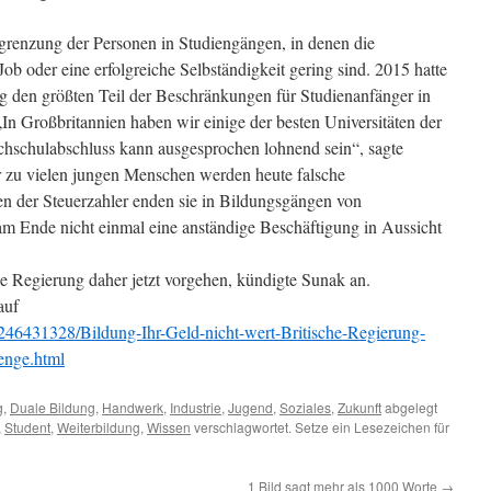
enzung der Personen in Studiengängen, in denen die
ob oder eine erfolgreiche Selbständigkeit gering sind. 2015 hatte
g den größten Teil der Beschränkungen für Studienanfänger in
In Großbritannien haben wir einige der besten Universitäten der
chschulabschluss kann ausgesprochen lohnend sein“, sagte
r zu vielen jungen Menschen werden heute falsche
n der Steuerzahler enden sie in Bildungsgängen von
 am Ende nicht einmal eine anständige Beschäftigung in Aussicht
 Regierung daher jetzt vorgehen, kündigte Sunak an.
auf
s246431328/Bildung-Ihr-Geld-nicht-wert-Britische-Regierung-
aenge.html
g
,
Duale Bildung
,
Handwerk
,
Industrie
,
Jugend
,
Soziales
,
Zukunft
abgelegt
,
Student
,
Weiterbildung
,
Wissen
verschlagwortet. Setze ein Lesezeichen für
1 Bild sagt mehr als 1000 Worte
→