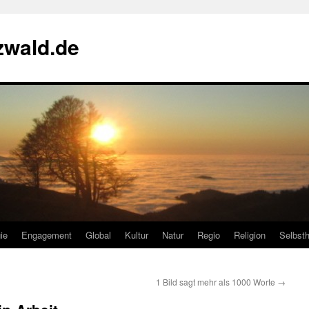
zwald.de
ie
Engagement
Global
Kultur
Natur
Regio
Religion
Selbsth
1 Bild sagt mehr als 1000 Worte
→