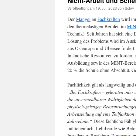
Nicht-Arbeit und Sche
Veröffentlicht am
19. Juli 2023
von
Schw
Der
Mangel
an
Fachkräften
wird im
den theorielastigen Berufen im
MIN
Technik). Seit Jahren hat sich eine
Lösung des Problems wird im Ausl
aus Osteuropa und Übersee fördert 
Inländische Ressourcen zu fördern
Ausbildung sowie des MINT-Bereic
20 % die Schule ohne Abschluß. Ge
Fachlichkeit gilt als langweilig un
„Bei Fachkräften – gelernten oder 
die unvermeidbaren Widrigkeiten de
physisch-geistigen Beanspruchunge
Arbeitsteilung auf eine Teilfunktio
Jahrzehnte.“
Diese fachliche Fähigk
millionenfach. Lehrberufe wie Bet
Installateur, Busfahrer,
Zimmerer
un