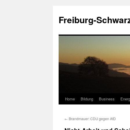
Zum
Inhalt
Freiburg-Schwar
springen
Home
Bildung
Business
Energ
←
Brandmauer: CDU gegen AfD