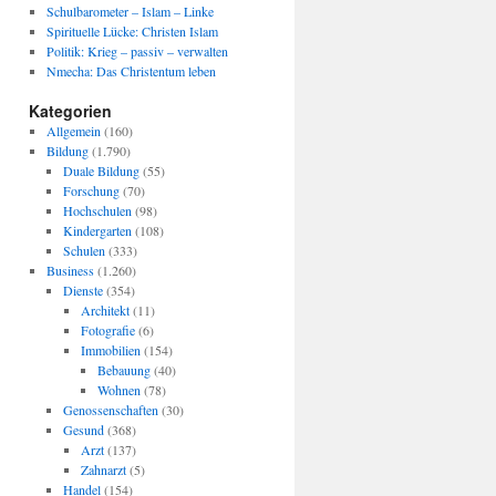
Schulbarometer – Islam – Linke
Spirituelle Lücke: Christen Islam
Politik: Krieg – passiv – verwalten
Nmecha: Das Christentum leben
Kategorien
Allgemein
(160)
Bildung
(1.790)
Duale Bildung
(55)
Forschung
(70)
Hochschulen
(98)
Kindergarten
(108)
Schulen
(333)
Business
(1.260)
Dienste
(354)
Architekt
(11)
Fotografie
(6)
Immobilien
(154)
Bebauung
(40)
Wohnen
(78)
Genossenschaften
(30)
Gesund
(368)
Arzt
(137)
Zahnarzt
(5)
Handel
(154)