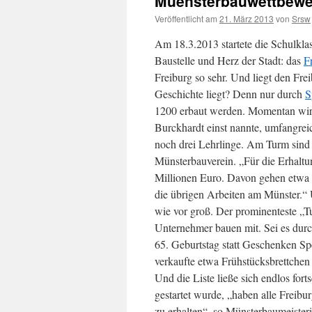
Muensterbauwettbewe
Veröffentlicht am
21. März 2013
von
Srsw
Am 18.3.2013 startete die Schulkl
Baustelle und Herz der Stadt: das
F
Freiburg so sehr. Und liegt den Fr
Geschichte liegt? Denn nur durch
S
1200 erbaut werden.
Momentan wird
Burckhardt einst nannte, umfangreich
noch drei Lehrlinge. Am Turm sind 
Münsterbauverein. „Für die Erhaltun
Millionen Euro. Davon gehen etwa 1
die übrigen Arbeiten am Münster.“
wie vor groß. Der prominenteste „T
Unternehmer bauen mit. Sei es dur
65. Geburtstag statt Geschenken S
verkaufte etwa Frühstücksbrettchen
Und die Liste ließe sich endlos fort
gestartet wurde, „haben alle Freib
zu erhalten“, so Münsterbaumeister