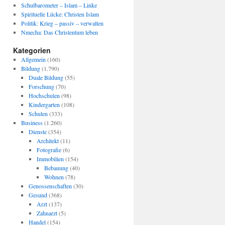
Schulbarometer – Islam – Linke
Spirituelle Lücke: Christen Islam
Politik: Krieg – passiv – verwalten
Nmecha: Das Christentum leben
Kategorien
Allgemein
(160)
Bildung
(1.790)
Duale Bildung
(55)
Forschung
(70)
Hochschulen
(98)
Kindergarten
(108)
Schulen
(333)
Business
(1.260)
Dienste
(354)
Architekt
(11)
Fotografie
(6)
Immobilien
(154)
Bebauung
(40)
Wohnen
(78)
Genossenschaften
(30)
Gesund
(368)
Arzt
(137)
Zahnarzt
(5)
Handel
(154)