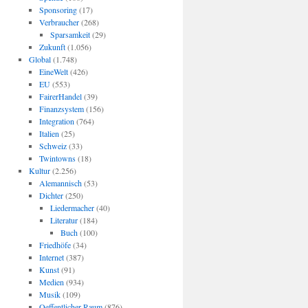
Sponsoring
(17)
Verbraucher
(268)
Sparsamkeit
(29)
Zukunft
(1.056)
Global
(1.748)
EineWelt
(426)
EU
(553)
FairerHandel
(39)
Finanzsystem
(156)
Integration
(764)
Italien
(25)
Schweiz
(33)
Twintowns
(18)
Kultur
(2.256)
Alemannisch
(53)
Dichter
(250)
Liedermacher
(40)
Literatur
(184)
Buch
(100)
Friedhöfe
(34)
Internet
(387)
Kunst
(91)
Medien
(934)
Musik
(109)
Oeffentlicher Raum
(876)