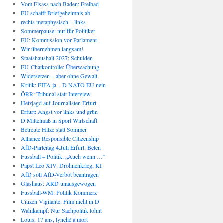
Vom Elsass nach Baden: Freibad
EU schafft Briefgeheimnis ab
rechts metaphysisch – links
Sommerpause: nur für Politiker
EU: Kommission vor Parlament
Wir übernehmen langsam!
Staatshaushalt 2027: Schulden
EU-Chatkontrolle: Überwachung
Widersetzen – aber ohne Gewalt
Kritik: FIFA ja – D NATO EU nein
ÖRR: Tribunal statt Interview
Hetzjagd auf Journalisten Erfurt
Erfurt: Angst vor links und grün
D Mittelmaß in Sport Wirtschaft
Betreute Hitze statt Sommer
Alliance Responsible Citizenship
AfD-Parteitag 4.Juli Erfurt: Beten
Fussball – Politik: „Auch wenn …“
Papst Leo XIV: Drohnenkrieg, KI
AfD soll AfD-Verbot beantragen
Glashaus: ARD unausgewogen
Fussball-WM: Politik Kommerz
Citizen Vigilante: Film nicht in D
Wahlkampf: Nur Sachpolitik lohnt
Louis, 17 ans, lynché à mort