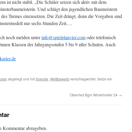
m ist nicht stabil. „Die Schüler setzen sich aktiv mit dem
ünsterbaumeisterin. Und schlägt den jugendlichen Baumeistern
ät des Turmes einzusetzen. Die Zeit drängt, denn die Vorgaben sind
Münstermodell nur sechs Stunden Zeit….
sich noch melden unter
info@spielplanvier.com
oder telefonisch
nnen Klassen der Jahrgangsstufen 5 bis 9 aller Schulen. Auch
urier.de
ulen
abgelegt und mit
Spende
,
Wettbewerb
verschlagwortet. Setze ein
Oberried Bgm Winterhalter 24
→
tar
en Kommentar abzugeben.