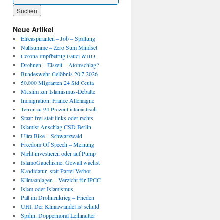
Wenn die Ergebnisse der automatischen Vervollständigung verfügbar sind, benutze die P
Neue Artikel
Eliteaspiranten – Job – Spaltung
Nullsumme – Zero Sum Mindset
Corona Impfbetrug Fauci WHO
Drohnen – Eiszeit – Atomschlag?
Bundeswehr Gelöbnis 20.7.2026
50.000 Migranten 24 Std Ceuta
Muslim zur Islamismus-Debatte
Immigration: France Allemagne
Terror zu 94 Prozent islamistisch
Staat: frei statt links oder rechts
Islamist Anschlag CSD Berlin
Ultra Bike – Schwarzwald
Freedom Of Speech – Meinung
Nicht investieren oder auf Pump
IslamoGauchisme: Gewalt wächst
Kandidatur- statt Partei-Verbot
Klimaanlagen – Verzicht für IPCC
Islam oder Islamismus
Patt im Drohnenkrieg – Frieden
UHI: Der Klimawandel ist schuld
Spahn: Doppelmoral Leihmutter