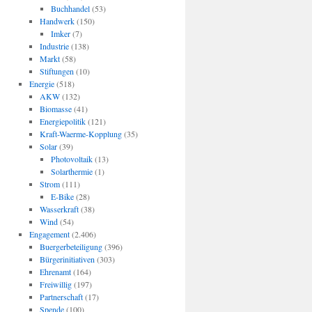
Buchhandel
(53)
Handwerk
(150)
Imker
(7)
Industrie
(138)
Markt
(58)
Stiftungen
(10)
Energie
(518)
AKW
(132)
Biomasse
(41)
Energiepolitik
(121)
Kraft-Waerme-Kopplung
(35)
Solar
(39)
Photovoltaik
(13)
Solarthermie
(1)
Strom
(111)
E-Bike
(28)
Wasserkraft
(38)
Wind
(54)
Engagement
(2.406)
Buergerbeteiligung
(396)
Bürgerinitiativen
(303)
Ehrenamt
(164)
Freiwillig
(197)
Partnerschaft
(17)
Spende
(100)