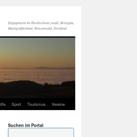
Engagement im Hochschwarzwald, Breisgau,
Markgräflerland, Hotzenwald, Dreiland
ilfe
Sport
Tourismus
Vereine
Suchen im Portal