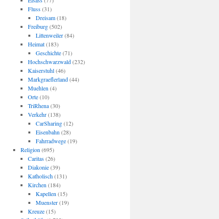
Elsass
(77)
Fluss
(31)
Dreisam
(18)
Freiburg
(502)
Littenweiler
(84)
Heimat
(183)
Geschichte
(71)
Hochschwarzwald
(232)
Kaiserstuhl
(46)
Markgraeflerland
(44)
Muehlen
(4)
Orte
(10)
TriRhena
(30)
Verkehr
(138)
CarSharing
(12)
Eisenbahn
(28)
Fahrradwege
(19)
Religion
(695)
Caritas
(26)
Diakonie
(39)
Katholisch
(131)
Kirchen
(184)
Kapellen
(15)
Muenster
(19)
Kreuze
(15)