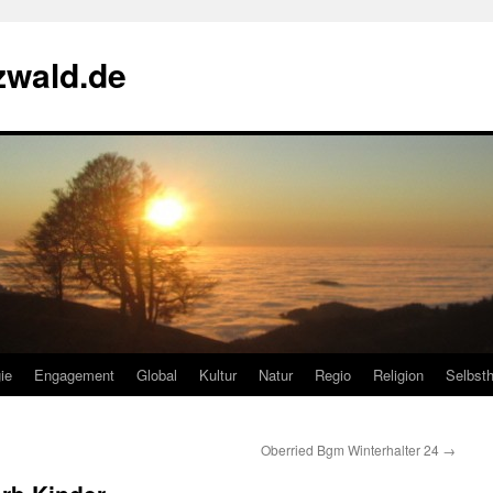
zwald.de
ie
Engagement
Global
Kultur
Natur
Regio
Religion
Selbsth
Oberried Bgm Winterhalter 24
→