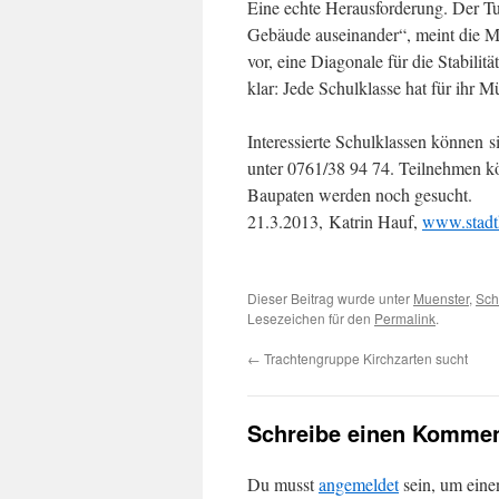
Eine echte Herausforderung. Der Tur
Gebäude auseinander“, meint die M
vor, eine Diagonale für die Stabilit
klar: Jede Schulklasse hat für ihr 
Interessierte Schulklassen können 
unter 0761/38 94 74. Teilnehmen kö
Baupaten werden noch gesucht.
21.3.2013, Katrin Hauf,
www.stadtk
Dieser Beitrag wurde unter
Muenster
,
Sch
Lesezeichen für den
Permalink
.
←
Trachtengruppe Kirchzarten sucht
Schreibe einen Kommen
Du musst
angemeldet
sein, um ein