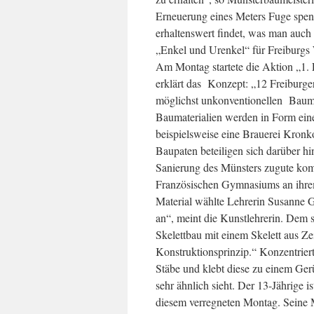
Erneuerung eines Meters Fuge spend
erhaltenswert findet, was man auch w
„Enkel und Urenkel“ für Freiburgs 
Am Montag startete die Aktion „1. 
erklärt das Konzept: „12 Freiburg
möglichst unkonventionellen Baumat
Baumaterialien werden in Form eine
beispielsweise eine Brauerei Kronko
Baupaten beteiligen sich darüber h
Sanierung des Münsters zugute kom
Französischen Gymnasiums an ihre
Material wählte Lehrerin Susanne Gi
an“, meint die Kunstlehrerin. Dem s
Skelettbau mit einem Skelett aus Zei
Konstruktionsprinzip.“ Konzentrie
Stäbe und klebt diese zu einem Ge
sehr ähnlich sieht. Der 13-Jährige 
diesem verregneten Montag. Seine M