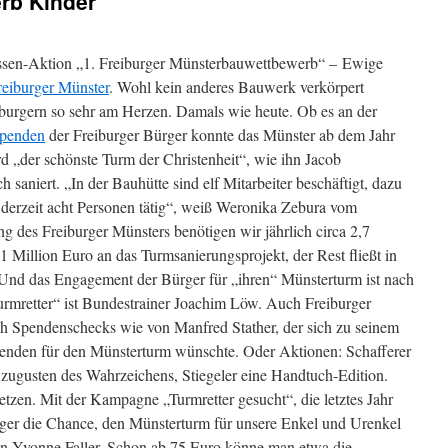
rb Kinder
assen-Aktion „1. Freiburger Münsterbauwettbewerb“ – Ewige
reiburger Münster
. Wohl kein anderes Bauwerk verkörpert
eiburgern so sehr am Herzen. Damals wie heute. Ob es an der
penden
der Freiburger Bürger konnte das Münster ab dem Jahr
 „der schönste Turm der Christenheit“, wie ihn Jacob
 saniert. „In der Bauhütte sind elf Mitarbeiter beschäftigt, dazu
derzeit acht Personen tätig“, weiß Weronika Zebura vom
g des Freiburger Münsters benötigen wir jährlich circa 2,7
 Million Euro an das Turmsanierungsprojekt, der Rest fließt in
 Und das Engagement der Bürger für „ihren“ Münsterturm ist nach
urmretter“ ist Bundestrainer Joachim Löw. Auch Freiburger
ch Spendenschecks wie von Manfred Stather, der sich zu seinem
penden für den Münsterturm wünschte. Oder Aktionen: Schafferer
 zugusten des Wahrzeichens, Stiegeler eine Handtuch-Edition.
setzen. Mit der Kampagne „Turmretter gesucht“, die letztes Jahr
urger die Chance, den Münsterturm für unsere Enkel und Urenkel
in Yvonne Faller. Schon ab 75 Euro könne man etwa die