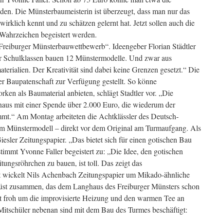
en. Die Münsterbaumeisterin ist überzeugt, dass man nur das
irklich kennt und zu schätzen gelernt hat. Jetzt sollen auch die
Wahrzeichen begeistert werden.
Freiburger Münsterbauwettbewerb“. Ideengeber Florian Städtler
er Schulklassen bauen 12 Münstermodelle. Und zwar aus
erialien. Der Kreativität sind dabei keine Grenzen gesetzt.“ Die
r Baupatenschaft zur Verfügung gestellt. So könne
rken als Baumaterial anbieten, schlägt Stadtler vor. „Die
inaus mit einer Spende über 2.000 Euro, die wiederum der
mt.“ Am Montag arbeiteten die Achtklässler des Deutsch-
m Münstermodell – direkt vor dem Original am Turmaufgang. Als
esler Zeitungspapier. „Das bietet sich für einen gotischen Bau
timmt Yvonne Faller begeistert zu: „Die Idee, den gotischen
tungsröhrchen zu bauen, ist toll. Das zeigt das
rt wickelt Nils Achenbach Zeitungspapier um Mikado-ähnliche
rüst zusammen, das dem Langhaus des Freiburger Münsters schon
ist froh um die improvisierte Heizung und den warmen Tee an
itschüler nebenan sind mit dem Bau des Turmes beschäftigt: