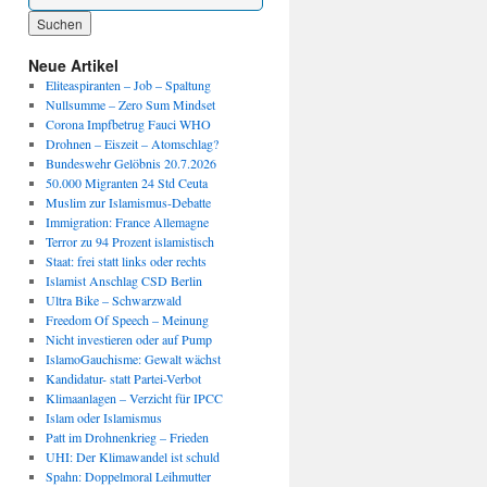
Wenn die Ergebnisse der automatischen Vervollständigung verfügbar sind, benutze die P
Neue Artikel
Eliteaspiranten – Job – Spaltung
Nullsumme – Zero Sum Mindset
Corona Impfbetrug Fauci WHO
Drohnen – Eiszeit – Atomschlag?
Bundeswehr Gelöbnis 20.7.2026
50.000 Migranten 24 Std Ceuta
Muslim zur Islamismus-Debatte
Immigration: France Allemagne
Terror zu 94 Prozent islamistisch
Staat: frei statt links oder rechts
Islamist Anschlag CSD Berlin
Ultra Bike – Schwarzwald
Freedom Of Speech – Meinung
Nicht investieren oder auf Pump
IslamoGauchisme: Gewalt wächst
Kandidatur- statt Partei-Verbot
Klimaanlagen – Verzicht für IPCC
Islam oder Islamismus
Patt im Drohnenkrieg – Frieden
UHI: Der Klimawandel ist schuld
Spahn: Doppelmoral Leihmutter