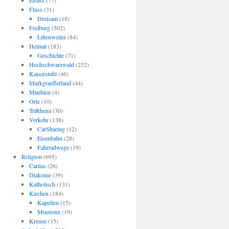
Elsass
(77)
Fluss
(31)
Dreisam
(18)
Freiburg
(502)
Littenweiler
(84)
Heimat
(183)
Geschichte
(71)
Hochschwarzwald
(232)
Kaiserstuhl
(46)
Markgraeflerland
(44)
Muehlen
(4)
Orte
(10)
TriRhena
(30)
Verkehr
(138)
CarSharing
(12)
Eisenbahn
(28)
Fahrradwege
(19)
Religion
(695)
Caritas
(26)
Diakonie
(39)
Katholisch
(131)
Kirchen
(184)
Kapellen
(15)
Muenster
(19)
Kreuze
(15)