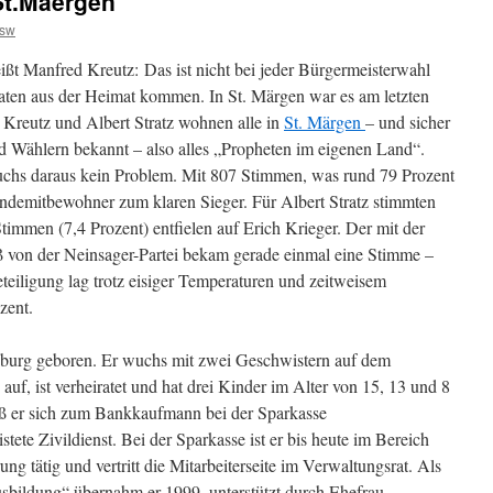
St.Maergen
rsw
ißt Manfred Kreutz: Das ist nicht bei jeder Bürgermeisterwahl
idaten aus der Heimat kommen. In St. Märgen war es am letzten
 Kreutz und Albert Stratz wohnen alle in
St. Märgen
– und sicher
nd Wählern bekannt – also alles „Propheten im eigenen Land“.
chs daraus kein Problem. Mit 807 Stimmen, was rund 79 Prozent
indemitbewohner zum klaren Sieger. Für Albert Stratz stimmten
immen (7,4 Prozent) entfielen auf Erich Krieger. Der mit der
 von der Neinsager-Partei bekam gerade einmal eine Stimme –
eteiligung lag trotz eisiger Temperaturen und zeitweisem
zent.
burg geboren. Er wuchs mit zwei Geschwistern auf dem
auf, ist verheiratet und hat drei Kinder im Alter von 15, 13 und 8
ieß er sich zum Bankkaufmann bei der Sparkasse
ete Zivildienst. Bei der Sparkasse ist er bis heute im Bereich
 tätig und vertritt die Mitarbeiterseite im Verwaltungsrat. Als
sbildung“ übernahm er 1999, unterstützt durch Ehefrau