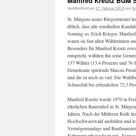
Manfred Kreutz BGM 
Veröffentlicht am
27. Februar 2013
von
S
St. Märgens neuer Bürgermeister he
üblich, dass alle ernsthaften Kand
Sonntag so. Erich Krieger, Manfred
waren sie fast allen Wählerinnen u
Besonders für Manfred Kreutz erwu
entspricht, wählten ihn seine Geme
137 Wähler (13,4 Prozent) und 76 St
Demokratie spielende Marcus Preuß
und die ist noch zu viel. Die Wahlb
Schneefall bei erfreulichen 72,3 Pro
Manfred Kreutz wurde 1970 in Frei
elterlichen Bauernhof in St. Märgen 
Jahren. Nach der Mittleren Reife l
Hochschwarzwald ausbilden und leist
Vermögensanlage und Baufinanzierung
Nebenerwerbslandwirt mit „Extraau