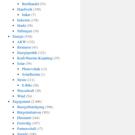
Buchhandel
(53)
Handwerk
(150)
Imker
(7)
Industrie
(138)
Markt
(58)
Stiftungen
(10)
Energie
(518)
AKW
(132)
Biomasse
(41)
Energiepolitik
(121)
Kraft-Waerme-Kopplung
(35)
Solar
(39)
Photovoltaik
(13)
Solarthermie
(1)
Strom
(111)
E-Bike
(28)
Wasserkraft
(38)
Wind
(54)
Engagement
(2.406)
Buergerbeteiligung
(396)
Bürgerinitiativen
(303)
Ehrenamt
(164)
Freiwillig
(197)
Partnerschaft
(17)
Spende
(100)