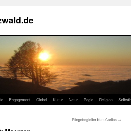
zwald.de
ie
Engagement
Global
Kultur
Natur
Regio
Religion
Selbsth
Pflegebegleiter-Kurs Caritas
→