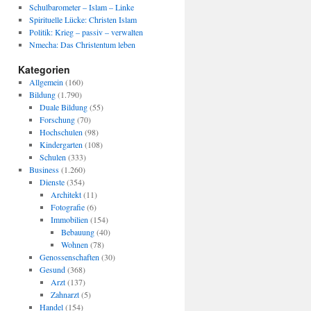
Schulbarometer – Islam – Linke
Spirituelle Lücke: Christen Islam
Politik: Krieg – passiv – verwalten
Nmecha: Das Christentum leben
Kategorien
Allgemein
(160)
Bildung
(1.790)
Duale Bildung
(55)
Forschung
(70)
Hochschulen
(98)
Kindergarten
(108)
Schulen
(333)
Business
(1.260)
Dienste
(354)
Architekt
(11)
Fotografie
(6)
Immobilien
(154)
Bebauung
(40)
Wohnen
(78)
Genossenschaften
(30)
Gesund
(368)
Arzt
(137)
Zahnarzt
(5)
Handel
(154)