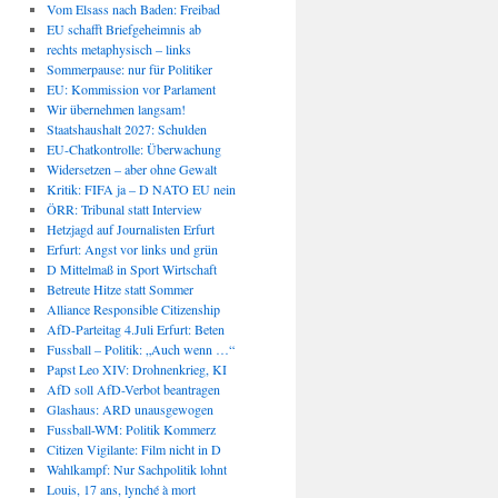
Vom Elsass nach Baden: Freibad
EU schafft Briefgeheimnis ab
rechts metaphysisch – links
Sommerpause: nur für Politiker
EU: Kommission vor Parlament
Wir übernehmen langsam!
Staatshaushalt 2027: Schulden
EU-Chatkontrolle: Überwachung
Widersetzen – aber ohne Gewalt
Kritik: FIFA ja – D NATO EU nein
ÖRR: Tribunal statt Interview
Hetzjagd auf Journalisten Erfurt
Erfurt: Angst vor links und grün
D Mittelmaß in Sport Wirtschaft
Betreute Hitze statt Sommer
Alliance Responsible Citizenship
AfD-Parteitag 4.Juli Erfurt: Beten
Fussball – Politik: „Auch wenn …“
Papst Leo XIV: Drohnenkrieg, KI
AfD soll AfD-Verbot beantragen
Glashaus: ARD unausgewogen
Fussball-WM: Politik Kommerz
Citizen Vigilante: Film nicht in D
Wahlkampf: Nur Sachpolitik lohnt
Louis, 17 ans, lynché à mort