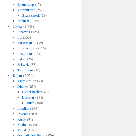
Sponsoring
(17)
Verbraucher
(268)
Sparsamkeit
(29)
Zukunft
(1.056)
Global
(1.748)
EineWelt
(426)
EU
(553)
FairerHandel
(39)
Finanzsystem
(156)
Integration
(764)
Italien
(25)
Schweiz
(33)
Twintowns
(18)
Kultur
(2.256)
Alemannisch
(53)
Dichter
(250)
Liedermacher
(40)
Literatur
(184)
Buch
(100)
Friedhöfe
(34)
Internet
(387)
Kunst
(91)
Medien
(934)
Musik
(109)
Oeffentlicher Raum
(876)