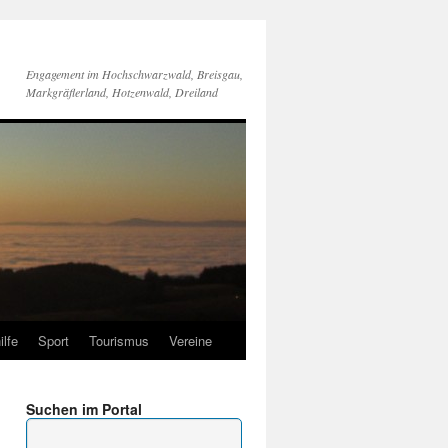
Engagement im Hochschwarzwald, Breisgau,
Markgräflerland, Hotzenwald, Dreiland
ilfe
Sport
Tourismus
Vereine
Suchen im Portal