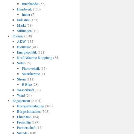
Buchhandel
(53)
Handwerk
(150)
Imker
(7)
Industrie
(137)
Markt
(58)
Stiftungen
(10)
Energie
(518)
AKW
(132)
Biomasse
(41)
Energiepolitik
(121)
Kraft-Waerme-Kopplung
(35)
Solar
(39)
Photovoltaik
(13)
Solarthermie
(1)
Strom
(111)
E-Bike
(28)
Wasserkraft
(38)
Wind
(54)
Engagement
(2.405)
Buergerbeteiligung
(395)
Bürgerinitiativen
(303)
Ehrenamt
(164)
Freiwillig
(197)
Partnerschaft
(17)
Spende
(100)