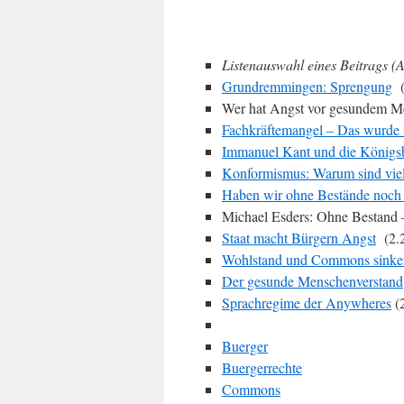
Listenauswahl eines Beitrags (A
Grundremmingen: Sprengung
(
Wer hat Angst vor gesundem Me
Fachkräftemangel – Das wurde st
Immanuel Kant und die Königsb
Konformismus: Warum sind viele
Haben wir ohne Bestände noch
Michael Esders: Ohne Bestand –
Staat macht Bürgern Angst
(2.2
Wohlstand und Commons sinke
Der gesunde Menschenverstand
Sprachregime der Anywheres
(
Buerger
Buergerrechte
Commons