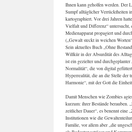
Ihnen kann geholfen werden. Der Li
Sumpf alltäglicher Verrücktheiten in
kartographiert. Vor drei Jahren hat
Vielfalt und Differenz“ untersucht,
Medienapparat propagiert und durc
(„Gewalt steckt in weichen Worten“
Sein aktuelles Buch „Ohne Bestand“
Willkür in der Absurdität des Alltags
ist ein gezielter und durchgeplant
Normalität“, die von digital gefütte
Hyperrealität, die an die Stelle der t
Harmonie“, mit der Gott die Einheit
Damit Menschen wie Zombies agiere
kurzum: ihrer Bestände berauben. „
zeitlicher Dauer“, es benennt eine
Institutionen wie die Gewaltenteilun
Familie, vor allem aber „die unge
als Bedeutungsträger und Kommunika