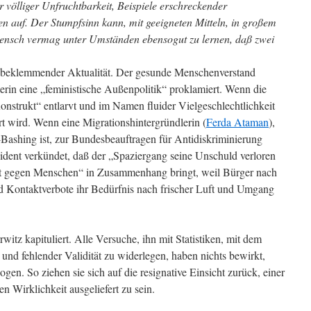
r völliger Unfruchtbarkeit, Beispiele erschreckender
auf. Der Stumpfsinn kann, mit geeigneten Mitteln, in großem
ensch vermag unter Umständen ebensogut zu lernen, daß zwei
n beklemmender Aktualität. Der gesunde Menschenverstand
erin eine „feministische Außenpolitik“ proklamiert. Wenn die
onstrukt“ entlarvt und im Namen fluider Vielgeschlechtlichkeit
t wird. Wenn eine Migrationshintergründlerin (
Ferda Ataman
),
-Bashing ist, zur Bundesbeauftragen für Antidiskriminierung
dent verkündet, daß der „Spaziergang seine Unschuld verloren
lt gegen Menschen“ in Zusammenhang bringt, weil Bürger nach
 Kontaktverbote ihr Bedürfnis nach frischer Luft und Umgang
witz kapituliert. Alle Versuche, ihn mit Statistiken, mit dem
nd fehlender Validität zu widerlegen, haben nichts bewirkt,
gen. So ziehen sie sich auf die resignative Einsicht zurück, einer
 Wirklichkeit ausgeliefert zu sein.