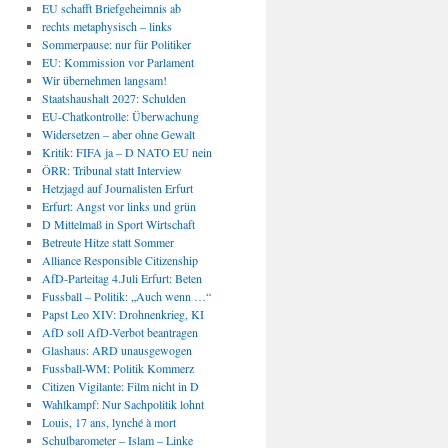
EU schafft Briefgeheimnis ab
rechts metaphysisch – links
Sommerpause: nur für Politiker
EU: Kommission vor Parlament
Wir übernehmen langsam!
Staatshaushalt 2027: Schulden
EU-Chatkontrolle: Überwachung
Widersetzen – aber ohne Gewalt
Kritik: FIFA ja – D NATO EU nein
ÖRR: Tribunal statt Interview
Hetzjagd auf Journalisten Erfurt
Erfurt: Angst vor links und grün
D Mittelmaß in Sport Wirtschaft
Betreute Hitze statt Sommer
Alliance Responsible Citizenship
AfD-Parteitag 4.Juli Erfurt: Beten
Fussball – Politik: „Auch wenn …“
Papst Leo XIV: Drohnenkrieg, KI
AfD soll AfD-Verbot beantragen
Glashaus: ARD unausgewogen
Fussball-WM: Politik Kommerz
Citizen Vigilante: Film nicht in D
Wahlkampf: Nur Sachpolitik lohnt
Louis, 17 ans, lynché à mort
Schulbarometer – Islam – Linke