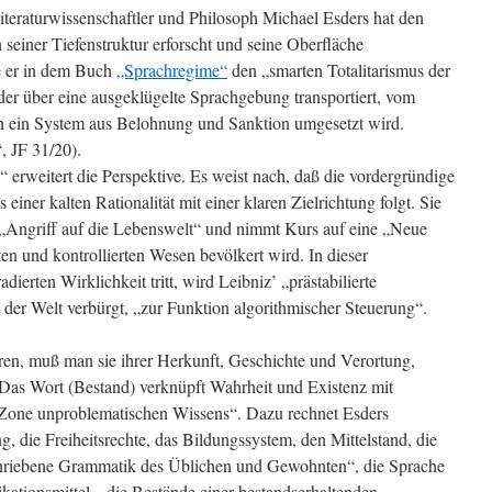
teraturwissenschaftler und Philosoph Michael Esders hat den
 seiner Tiefenstruktur erforscht und seine Oberfläche
te er in dem Buch
„Sprachregime“
den „smarten Totalitarismus der
 der über eine ausgeklügelte Sprachgebung transportiert, vom
h ein System aus Belohnung und Sanktion umgesetzt wird.
, JF 31/20).
 erweitert die Perspektive. Es weist nach, daß die vordergründige
 einer kalten Rationalität mit einer klaren Zielrichtung folgt. Sie
er „Angriff auf die Lebenswelt“ und nimmt Kurs auf eine „Neue
rten und kontrollierten Wesen bevölkert wird. In dieser
radierten Wirklichkeit tritt, wird Leibniz’ „prästabilierte
 der Welt verbürgt, „zur Funktion algorithmischer Steuerung“.
n, muß man sie ihrer Herkunft, Geschichte und Verortung,
Das Wort (Bestand) verknüpft Wahrheit und Existenz mit
 „Zone unproblematischen Wissens“. Dazu rechnet Esders
g, die Freiheitsrechte, das Bildungssystem, den Mittelstand, die
schriebene Grammatik des Üblichen und Gewohnten“, die Sprache
tionsmittel, „die Bestände einer bestandserhaltenden