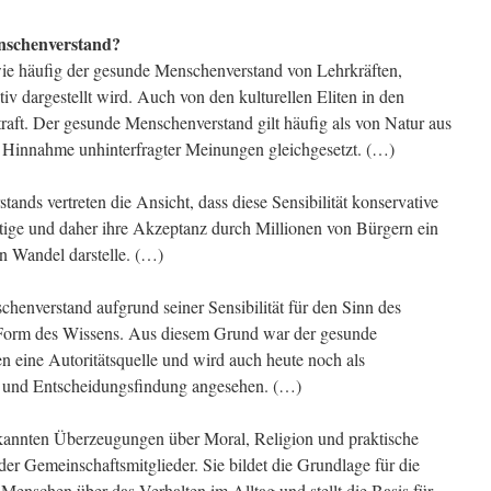
nschenverstand?
n, wie häufig der gesunde Menschenverstand von Lehrkräften,
iv dargestellt wird. Auch von den kulturellen Eliten in den
raft. Der gesunde Menschenverstand gilt häufig als von Natur aus
en Hinnahme unhinterfragter Meinungen gleichgesetzt. (…)
ands vertreten die Ansicht, dass diese Sensibilität konservative
stige und daher ihre Akzeptanz durch Millionen von Bürgern ein
n Wandel darstelle. (…)
chenverstand aufgrund seiner Sensibilität für den Sinn des
e Form des Wissens. Aus diesem Grund war der gesunde
n eine Autoritätsquelle und wird auch heute noch als
s- und Entscheidungsfindung angesehen. (…)
kannten Überzeugungen über Moral, Religion und praktische
 der Gemeinschaftsmitglieder. Sie bildet die Grundlage für die
Menschen über das Verhalten im Alltag und stellt die Basis für