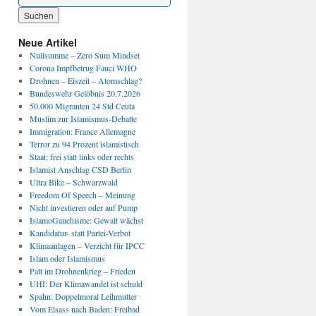
Wenn die Ergebnisse der automatischen Vervollständigung verfügbar sind, benutze die P
Neue Artikel
Nullsumme – Zero Sum Mindset
Corona Impfbetrug Fauci WHO
Drohnen – Eiszeit – Atomschlag?
Bundeswehr Gelöbnis 20.7.2026
50.000 Migranten 24 Std Ceuta
Muslim zur Islamismus-Debatte
Immigration: France Allemagne
Terror zu 94 Prozent islamistisch
Staat: frei statt links oder rechts
Islamist Anschlag CSD Berlin
Ultra Bike – Schwarzwald
Freedom Of Speech – Meinung
Nicht investieren oder auf Pump
IslamoGauchisme: Gewalt wächst
Kandidatur- statt Partei-Verbot
Klimaanlagen – Verzicht für IPCC
Islam oder Islamismus
Patt im Drohnenkrieg – Frieden
UHI: Der Klimawandel ist schuld
Spahn: Doppelmoral Leihmutter
Vom Elsass nach Baden: Freibad