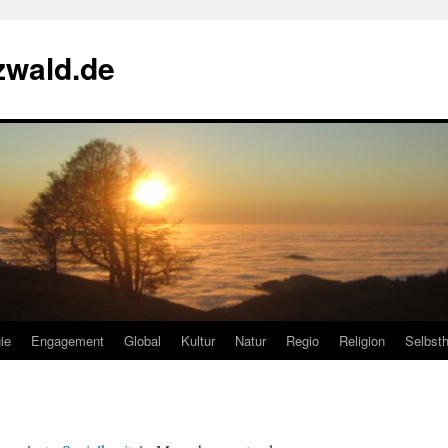
zwald.de
ie
Engagement
Global
Kultur
Natur
Regio
Religion
Selbsth