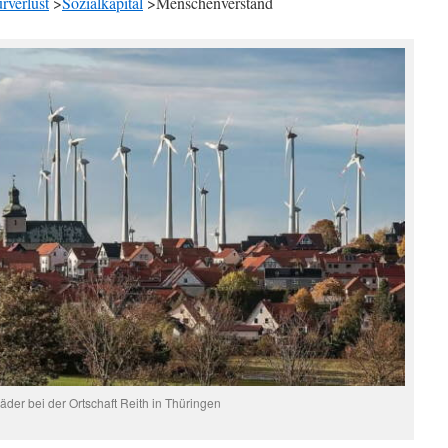
rverlust
>
Sozialkapital
>Menschenverstand
äder bei der Ortschaft Reith in Thüringen