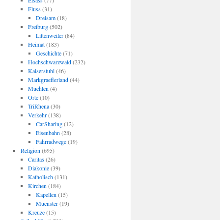
Elsass
(77)
Fluss
(31)
Dreisam
(18)
Freiburg
(502)
Littenweiler
(84)
Heimat
(183)
Geschichte
(71)
Hochschwarzwald
(232)
Kaiserstuhl
(46)
Markgraeflerland
(44)
Muehlen
(4)
Orte
(10)
TriRhena
(30)
Verkehr
(138)
CarSharing
(12)
Eisenbahn
(28)
Fahrradwege
(19)
Religion
(695)
Caritas
(26)
Diakonie
(39)
Katholisch
(131)
Kirchen
(184)
Kapellen
(15)
Muenster
(19)
Kreuze
(15)