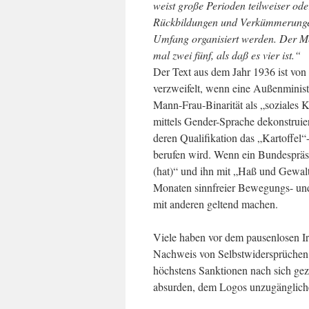
weist große Perioden teilweiser ode
Rückbildungen und Verkümmerungen 
Umfang organisiert werden. Der M
mal zwei fünf, als daß es vier ist.“
Der Text aus dem Jahr 1936 ist vo
verzweifelt, wenn eine Außenminist
Mann-Frau-Binarität als „soziales K
mittels Gender-Sprache dekonstruier
deren Qualifikation das „Kartoffel“
berufen wird. Wenn ein Bundespräsi
(hat)“ und ihn mit „Haß und Gewa
Monaten sinnfreier Bewegungs- und
mit anderen geltend machen.
Viele haben vor dem pausenlosen Irr
Nachweis von Selbstwidersprüchen u
höchstens Sanktionen nach sich gezo
absurden, dem Logos unzugänglichen