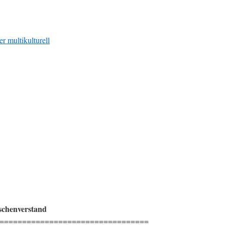
r multikulturell
chenverstand
=================================