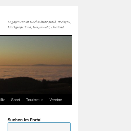
Engagement im Hochschwarzwald, Breisgau,
Markgräflerland, Hotzenwald, Dreiland
ilfe
Sport
Tourismus
Vereine
Suchen im Portal