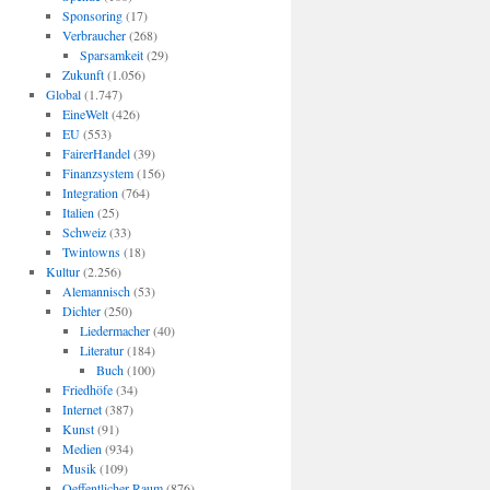
Sponsoring
(17)
Verbraucher
(268)
Sparsamkeit
(29)
Zukunft
(1.056)
Global
(1.747)
EineWelt
(426)
EU
(553)
FairerHandel
(39)
Finanzsystem
(156)
Integration
(764)
Italien
(25)
Schweiz
(33)
Twintowns
(18)
Kultur
(2.256)
Alemannisch
(53)
Dichter
(250)
Liedermacher
(40)
Literatur
(184)
Buch
(100)
Friedhöfe
(34)
Internet
(387)
Kunst
(91)
Medien
(934)
Musik
(109)
Oeffentlicher Raum
(876)