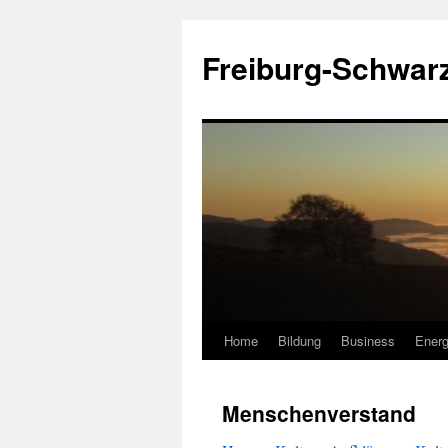
Zum
Inhalt
Freiburg-Schwar
springen
Home
Bildung
Business
Energ
Menschenverstand