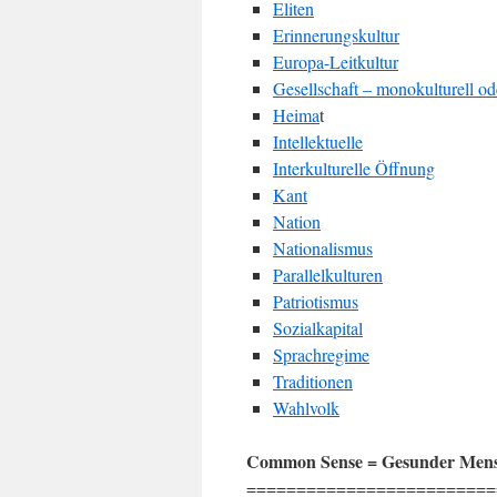
Eliten
Erinnerungskultur
Europa-Leitkultur
Gesellschaft – monokulturell ode
Heima
t
Intellektuelle
Interkulturelle Öffnung
Kant
Nation
Nationalismus
Parallelkulturen
Patriotismus
Sozialkapital
Sprachregime
Traditionen
Wahlvolk
Common Sense = Gesunder Mens
=========================