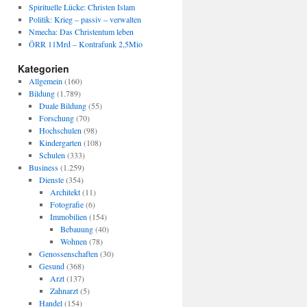
Spirituelle Lücke: Christen Islam
Politik: Krieg – passiv – verwalten
Nmecha: Das Christentum leben
ÖRR 11Mrd – Kontrafunk 2,5Mio
Kategorien
Allgemein
(160)
Bildung
(1.789)
Duale Bildung
(55)
Forschung
(70)
Hochschulen
(98)
Kindergarten
(108)
Schulen
(333)
Business
(1.259)
Dienste
(354)
Architekt
(11)
Fotografie
(6)
Immobilien
(154)
Bebauung
(40)
Wohnen
(78)
Genossenschaften
(30)
Gesund
(368)
Arzt
(137)
Zahnarzt
(5)
Handel
(154)