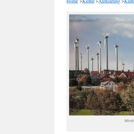
Home
>
Kultur
>
Aufklärung
>
Kultu
Windr