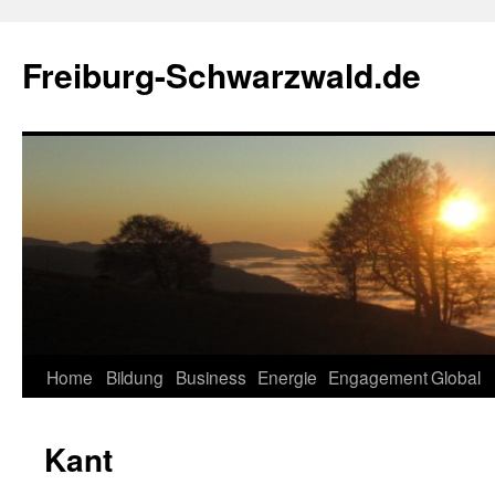
Zum
Inhalt
Freiburg-Schwarzwald.de
springen
Home
Bildung
Business
Energie
Engagement
Global
Kant