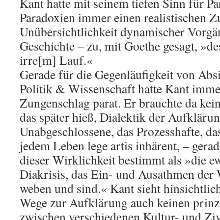
Kant hatte mit seinem tiefen Sinn für P
Paradoxien immer einen realistischen Z
Unübersichtlichkeit dynamischer Vorgä
Geschichte – zu, mit Goethe gesagt, »de
irre[m] Lauf.«
Gerade für die Gegenläufigkeit von Absi
Politik & Wissenschaft hatte Kant imme
Zungenschlag parat. Er brauchte da kei
das später hieß, Dialektik der Aufklärun
Unabgeschlossene, das Prozesshafte, d
jedem Leben lege artis inhärent, – ger
dieser Wirklichkeit bestimmt als »die e
Diakrisis, das Ein- und Ausathmen der W
weben und sind.« Kant sieht hinsichtlic
Wege zur Aufklärung auch keinen prinzi
zwischen verschiedenen Kultur- und Ziv