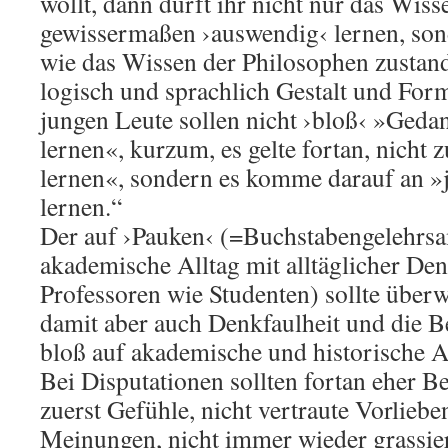
wollt, dann dürft ihr nicht nur das Wis
gewissermaßen ›auswendig‹ lernen, sond
wie das Wissen der Philosophen zustan
logisch und sprachlich Gestalt und For
jungen Leute sollen nicht ›bloß‹ »Geda
lernen«, kurzum, es gelte fortan, nicht 
lernen«, sondern es komme darauf an »j
lernen.“
Der auf ›Pauken‹ (=Buchstabengelehrsam
akademische Alltag mit alltäglicher De
Professoren wie Studenten) sollte über
damit aber auch Denkfaulheit und die B
bloß auf akademische und historische A
Bei Disputationen sollten fortan eher Beg
zuerst Gefühle, nicht vertraute Vorliebe
Meinungen, nicht immer wieder grassi