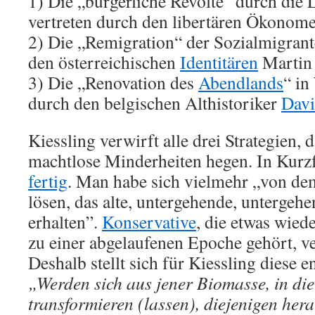
1) Die „bürgerliche Revolte“ durch die L
vertreten durch den libertären Ökonom
2) Die „Remigration“ der Sozialmigrant
den österreichischen
Identitären
Martin 
3) Die „Renovation des
Abendlands
“ in
durch den belgischen Althistoriker
Davi
Kiessling verwirft alle drei Strategien, d
machtlose Minderheiten hegen. In Kur
fertig
. Man habe sich vielmehr „von de
lösen, das alte, untergehende, untergeh
erhalten”.
Konservative
, die etwas wied
zu einer abgelaufenen Epoche gehört, ve
Deshalb stellt sich für Kiessling diese 
„Werden sich aus jener Biomasse, in die 
transformieren (lassen), diejenigen her