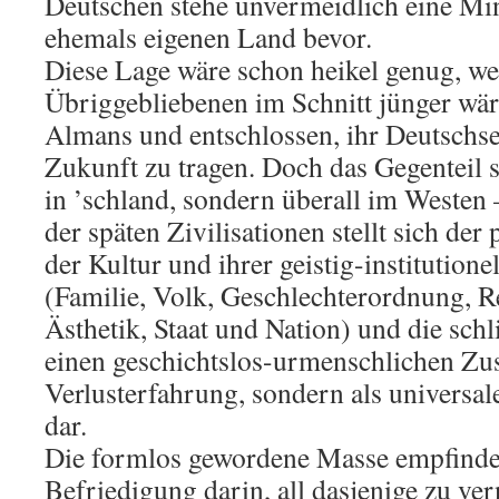
Deutschen stehe unvermeidlich eine Mi
ehemals eigenen Land bevor.
Diese Lage wäre schon heikel genug, we
Übriggebliebenen im Schnitt jünger wäre
Almans und entschlossen, ihr Deutschsei
Zukunft zu tragen. Doch das Gegenteil se
in ’schland, sondern überall im Westen
der späten Zivilisationen stellt sich de
der Kultur und ihrer geistig-institution
(Familie, Volk, Geschlechterordnung, Rel
Ästhetik, Staat und Nation) und die sch
einen geschichtslos-urmenschlichen Zus
Verlusterfahrung, sondern als universal
dar.
Die formlos gewordene Masse empfindet
Befriedigung darin, all dasjenige zu ve