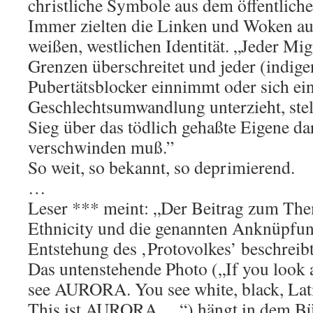
christliche Symbole aus dem öffentlich
Immer zielten die Linken und Woken au
weißen, westlichen Identität. „Jeder Mig
Grenzen überschreitet und jeder (indige
Pubertätsblocker einnimmt oder sich ei
Geschlechtsumwandlung unterzieht, stell
Sieg über das tödlich gehaßte Eigene dar
verschwinden muß.”
So weit, so bekannt, so deprimierend.
…
Leser *** meint: „Der Beitrag zum The
Ethnicity und die genannten Anknüpfun
Entstehung des ‚Protovolkes’ beschrei
Das untenstehende Photo („If you look
see AURORA. You see white, black, Lati
This ist AURORA …“) hängt in dem Bür