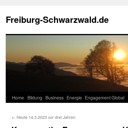
Zum
Inhalt
Freiburg-Schwarzwald.de
springen
Home
Bildung
Business
Energie
Engagement
Global
←
Heute 14.3.2023 vor drei Jahren