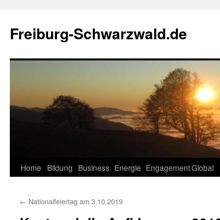
Zum
Inhalt
Freiburg-Schwarzwald.de
springen
Home
Bildung
Business
Energie
Engagement
Global
←
Nationalfeiertag am 3.10.2019