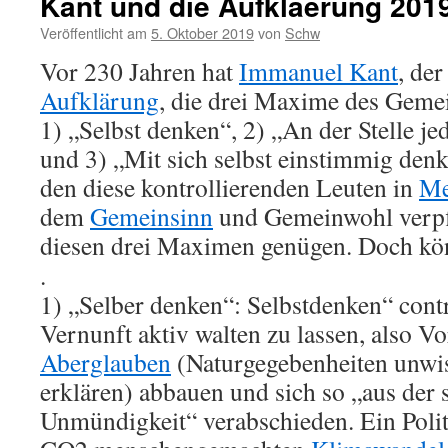
Kant und die Aufklaerung 201
Veröffentlicht am
5. Oktober 2019
von
Schw
Vor 230 Jahren hat
Immanuel Kant
, de
Aufklärung
, die drei Maxime des Geme
1) „Selbst denken“, 2) „An der Stelle j
und 3) „Mit sich selbst einstimmig den
den diese kontrollierenden Leuten in
Me
dem
Gemeinsinn
und Gemeinwohl verpfl
diesen drei Maximen genügen. Doch kön
.
1) „Selber denken“: Selbstdenken“ contr
Vernunft aktiv walten zu lassen, also Vo
Aberglauben
(Naturgegebenheiten unwis
erklären) abbauen und sich so „aus der 
Unmündigkeit“ verabschieden. Ein Polit