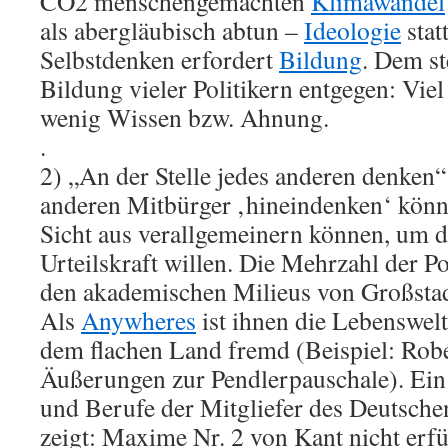
CO2 menschengemachten
Klimawandel
als abergläubisch abtun –
Ideologie
stat
Selbstdenken erfordert
Bildung
. Dem st
Bildung vieler Politikern entgegen: Vi
wenig Wissen bzw. Ahnung.
.
2) „An der Stelle jedes anderen denken“:
anderen Mitbürger ‚hineindenken‘ könne
Sicht aus verallgemeinern können, um d
Urteilskraft willen. Die Mehrzahl der P
den akademischen Milieus von Großstad
Als
Anywheres
ist ihnen die Lebenswel
dem flachen Land fremd (Beispiel: Rob
Äußerungen zur Pendlerpauschale). Ein
und Berufe der Mitgliefer des Deutsch
zeigt: Maxime Nr. 2 von Kant nicht erfül