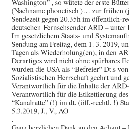
Washington” , so wütete der erste Bütt
(Nachname phonetisch )… zur frühen (
Sendezeit gegen 20.35h im öffentlich-re
deutschen Fernsehsender ARD – unter 
Im gesetzlichem Staats- und Systemauft
Sendung am Freitag, dem 1. 3. 2019, un
Tagen als Wiederholung(en), in den AR
Derartiges wird nicht ohne spürbares Ec
wurden die USA als “Befreier” Dt.s von
Sozialistischen Herrschaft geehrt und g
Verantwortlich für die Inhalte der ARD
Verantwortlich für die Etikettierung de
“Kanalratte” (!) im dt. (öff.-rechtl. !) S
5.3.2019, J., V., AO
.
Ganz herzlichen Dank an den Achgut – L