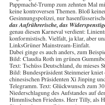
Pappmaché-Trump zum zehnten Mal mit r
keine kontroversen Themen. Bloß keine
Gesinnungspolizei, nur hasenfüsserisc
das Aufrührerische, das Widerspenstig
genau diesen Karneval verdient: Linien
konformistisch. Vielfalt, ja klar, aber 
LinksGrüner Mainstream-Einfalt.
Dabei ginge es auch anders, zum Beispie
Bild: Claudia Roth im grünen Gummibo
Text: Tschüss Deutschland, du mieses S
Bild: Bundespräsident Steinmeier kniet
chinesischen Präsidenten Xi Jinping und
Telegramm. Text: Glückwunsch zum 30.
Niederschlagung des Aufstandes auf de
Himmlischen Friedens. Herr Tilly, als 