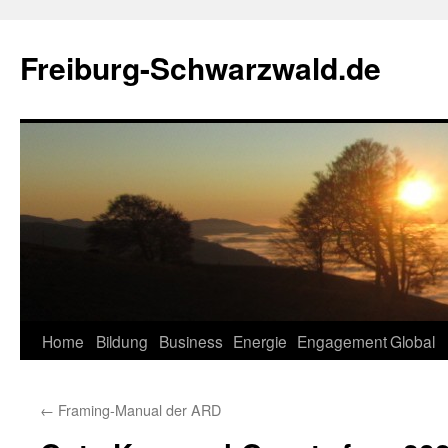
Zum
Inhalt
Freiburg-Schwarzwald.de
springen
Home
Bildung
Business
Energie
Engagement
Global
←
Framing-Manual der ARD