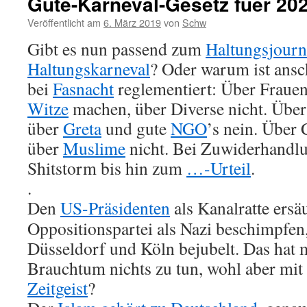
Gute-Karneval-Gesetz fuer 20
Veröffentlicht am
6. März 2019
von
Schw
Gibt es nun passend zum
Haltungsjourn
Haltungskarneval
? Oder warum ist ans
bei
Fasnacht
reglementiert: Über Fraue
Witze
machen, über Diverse nicht. Übe
über
Greta
und gute
NGO
’s nein. Über
über
Muslime
nicht. Bei Zuwiderhandlu
Shitstorm bis hin zum
…-Urteil
.
.
Den
US-Präsidenten
als Kanalratte ersä
Oppositionspartei als Nazi beschimpfen
Düsseldorf und Köln bejubelt. Das hat m
Brauchtum nichts zu tun, wohl aber mit
Zeitgeist
?