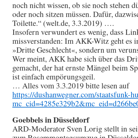
noch nicht wissen, ob sie noch stehen d
oder noch sitzen müssen. Dafür, dazwisc
Toilette.“ (welt.de, 3.3.2019) ….
Insofern verwundert es wenig, dass Li
missverstanden: Im AKK-Witz geht es 
»Dritte Geschlecht«, sondern um veruns
Wer meint, AKK habe sich über das Drit
gemacht, der hat ernste Mängel beim Sp
ist einfach empörungsgeil.
… Alles vom 3.3.2019 bitte lesen auf
https://dushanwegner.com/staatsfunk-h
mc_cid=4285e329b2&mc_eid=d266be
Goebbels in Düsseldorf
ARD-Moderator Sven Lorig stellt in se
zum Rosemmontagsumzug in Düsseldort