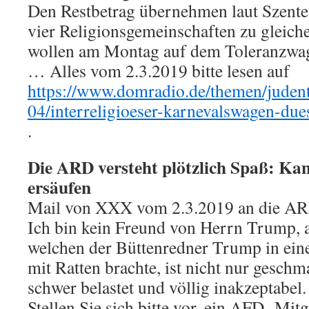
Den Restbetrag übernehmen laut Szentei
vier Religionsgemeinschaften zu gleiche
wollen am Montag auf dem Toleranzwag
… Alles vom 2.3.2019 bitte lesen auf
https://www.domradio.de/themen/jude
04/interreligioeser-karnevalswagen-due
.
Die ARD versteht plötzlich Spaß: Ka
ersäufen
Mail von XXX vom 2.3.2019 an die A
Ich bin kein Freund von Herrn Trump, a
welchen der Büttenredner Trump in e
mit Ratten brachte, ist nicht nur geschma
schwer belastet und völlig inakzeptabel.
Stellen Sie sich bitte vor, ein AFD- Mitg