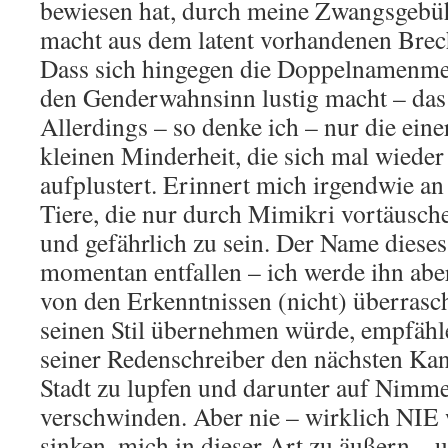
bewiesen hat, durch meine Zwangsgebüh
macht aus dem latent vorhandenen Brec
Dass sich hingegen die Doppelnamenme
den Genderwahnsinn lustig macht – das
Allerdings – so denke ich – nur die ein
kleinen Minderheit, die sich mal wieder
aufplustert. Erinnert mich irgendwie an
Tiere, die nur durch Mimikri vortäusch
und gefährlich zu sein. Der Name dieses
momentan entfallen – ich werde ihn ab
von den Erkenntnissen (nicht) überrasc
seinen Stil übernehmen würde, empfähl
seiner Redenschreiber den nächsten Kan
Stadt zu lupfen und darunter auf Nimm
verschwinden. Aber nie – wirklich NIE w
sinken, mich in dieser Art zu äußern – 