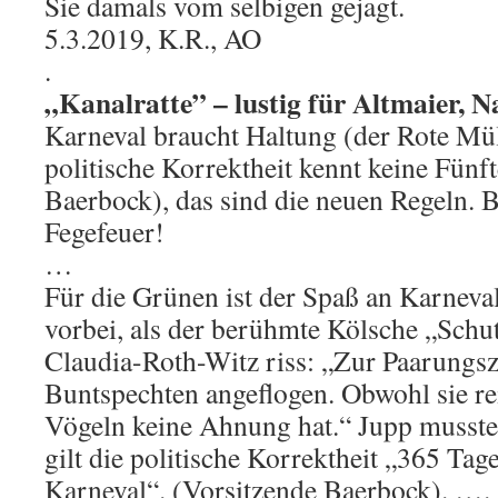
Sie damals vom selbigen gejagt.
5.3.2019, K.R., AO
.
„Kanalratte” – lustig für Altmaier, N
Karneval braucht Haltung (der Rote Mül
politische Korrektheit kennt keine Fünft
Baerbock), das sind die neuen Regeln. B
Fegefeuer!
…
Für die Grünen ist der Spaß an Karneva
vorbei, als der berühmte Kölsche „Sch
Claudia-Roth-Witz riss: „Zur Paarungsz
Buntspechten angeflogen. Obwohl sie r
Vögeln keine Ahnung hat.“ Jupp musste 
gilt die politische Korrektheit „365 Tag
Karneval“. (Vorsitzende Baerbock). ….