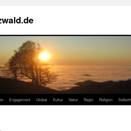
zwald.de
ie
Engagement
Global
Kultur
Natur
Regio
Religion
Selbsth