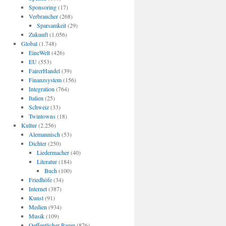
Sponsoring
(17)
Verbraucher
(268)
Sparsamkeit
(29)
Zukunft
(1.056)
Global
(1.748)
EineWelt
(426)
EU
(553)
FairerHandel
(39)
Finanzsystem
(156)
Integration
(764)
Italien
(25)
Schweiz
(33)
Twintowns
(18)
Kultur
(2.256)
Alemannisch
(53)
Dichter
(250)
Liedermacher
(40)
Literatur
(184)
Buch
(100)
Friedhöfe
(34)
Internet
(387)
Kunst
(91)
Medien
(934)
Musik
(109)
Oeffentlicher Raum
(876)