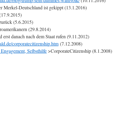
ald.de/blog/trump-sein-dummes-wahlvolk/
(10.11.2016)
Merkel-Deutschland ist gekippt (13.1.2016)
17.9.2015)
zurück (5.6.2015)
roamerikanern (29.8.2014)
d erst danach nach dem Staat rufen (9.11.2012)
ld.de/corporatecitizenship.htm
(7.12.2008)
 Engagement, Selbsthilfe
>CorporateCitizenship (8.1.2008)