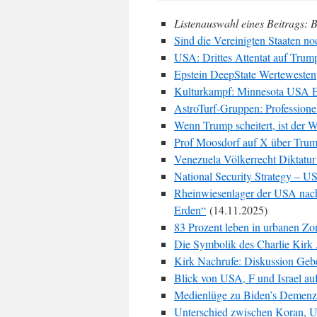
Listenauswahl eines Beitrags: B
Sind die Vereinigten Staaten n
USA: Drittes Attentat auf Trum
Epstein DeepState Wertewesten
Kulturkampf: Minnesota USA
AstroTurf-Gruppen: Professionel
Wenn Trump scheitert, ist der 
Prof Moosdorf auf X über Trum
Venezuela Völkerrecht Diktatur 
National Security Strategy – U
Rheinwiesenlager der USA nach 
Erden“
(14.11.2025)
83 Prozent leben in urbanen Zon
Die Symbolik des Charlie Kirk 
Kirk Nachrufe: Diskussion Geb
Blick von USA, F und Israel au
Medienlüge zu Biden’s Demenz
Unterschied zwischen Koran, 