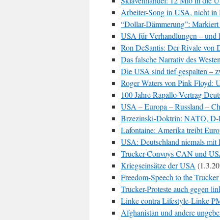
Sklavenhandel: 12 Mio in die U
Arbeiter-Song in USA, nicht in
“Dollar-Dämmerung”: Markiert 
USA für Verhandlungen – und
Ron DeSantis: Der Rivale von
Das falsche Narrativ des Weste
Die USA sind tief gespalten – 
Roger Waters von Pink Floyd: 
100 Jahre Rapallo-Vertrag Deut
USA – Europa – Russland – Ch
Brzezinski-Doktrin: NATO, D
Lafontaine: Amerika treibt Eur
USA: Deutschland niemals mit 
Trucker-Convoys CAN und U
Kriegseinsätze der USA
(1.3.20
Freedom-Speech to the Trucke
Trucker-Proteste auch gegen lin
Linke contra Lifestyle-Linke 
Afghanistan und andere ungeb