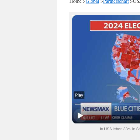
Home >
Global
>
Partnerschaft
>US
In USA leben 83% in St