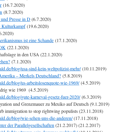
r
(16.7.2020)
en
(8.7.2020)
und Presse in D
(6.7.2020)
 – Kulturkampf
(19.6.2020)
6.2020)
erikanismus ist eine Schande
(17.1.2020)
 OK
(22.1.2020)
aftslage in den USA (22.1.2020)
gehen?
(7.1.2020)
ld.de/blog/usa-sind-kein-weltpolizist-mehr/
(10.11.2019)
Amerika – Merkels Deutschland?
(5.8.2019)
ld.de/blog/us-arbeitslosenquote-wie-1969/
(4.5.2019)
edrig wie 1969 (4.5.2019)
ld.de/blog/gute-karneval-gesetz-fuer-2020/
(6.3.2019)
gration und Grenzmauer zu Mexiko auf Deutsch (9.1.2019)
rb immigration to stop rightwing populists (23.11.2018)
ld.de/blog/wie-sehen-uns-die-anderen/
(17.11.2018)
ter der Parallelgesellschaften
(21.2.2017) (21.2.2017)