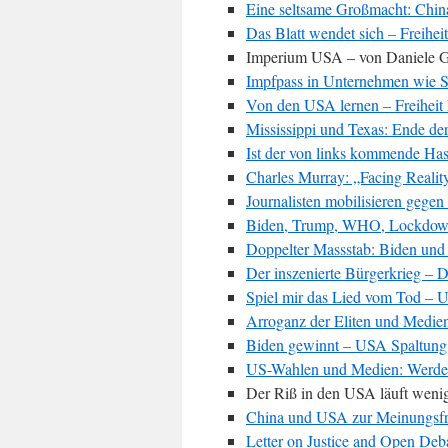
Eine seltsame Großmacht: China
Das Blatt wendet sich – Freiheit
Imperium USA – von Daniele G
Impfpass in Unternehmen wie Sc
Von den USA lernen – Freihe
Mississippi und Texas: Ende de
Ist der von links kommende Has
Charles Murray: „Facing Realit
Journalisten mobilisieren gegen
Biden, Trump, WHO, Lockdo
Doppelter Massstab: Biden und
Der inszenierte Bürgerkrieg – 
Spiel mir das Lied vom Tod –
Arroganz der Eliten und Medie
Biden gewinnt – USA Spaltung
US-Wahlen und Medien: Werden 
Der Riß in den USA läuft wenig
China und USA zur Meinungsfre
Letter on Justice and Open Deb