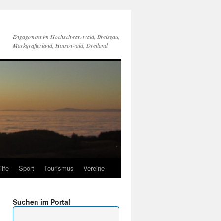
Engagement im Hochschwarzwald, Breisgau,
Markgräflerland, Hotzenwald, Dreiland
ilfe
Sport
Tourismus
Vereine
Suchen im Portal