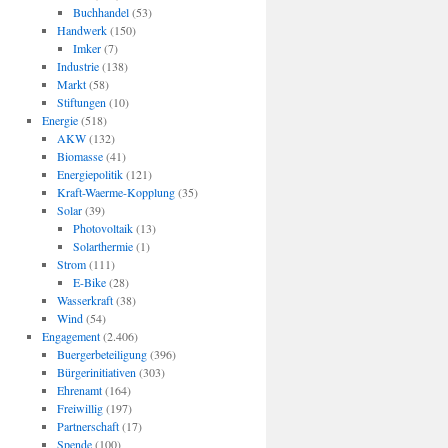
Buchhandel
(53)
Handwerk
(150)
Imker
(7)
Industrie
(138)
Markt
(58)
Stiftungen
(10)
Energie
(518)
AKW
(132)
Biomasse
(41)
Energiepolitik
(121)
Kraft-Waerme-Kopplung
(35)
Solar
(39)
Photovoltaik
(13)
Solarthermie
(1)
Strom
(111)
E-Bike
(28)
Wasserkraft
(38)
Wind
(54)
Engagement
(2.406)
Buergerbeteiligung
(396)
Bürgerinitiativen
(303)
Ehrenamt
(164)
Freiwillig
(197)
Partnerschaft
(17)
Spende
(100)