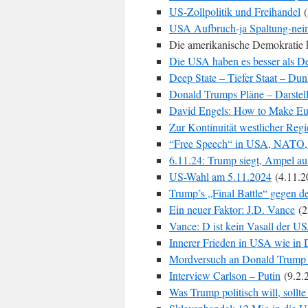
US-Zollpolitik und Freihandel
(
USA Aufbruch-ja Spaltung-nei
Die amerikanische Demokratie k
Die USA haben es besser als D
Deep State – Tiefer Staat – Du
Donald Trumps Pläne – Darstel
David Engels: How to Make Eu
Zur Kontinuität westlicher Re
“Free Speech“ in USA, NATO
6.11.24: Trump siegt, Ampel au
US-Wahl am 5.11.2024
(4.11.2
Trump’s „Final Battle“ gegen de
Ein neuer Faktor: J.D. Vance
(2
Vance: D ist kein Vasall der U
Innerer Frieden in USA wie in 
Mordversuch an Donald Trump
Interview Carlson – Putin
(9.2.
Was Trump politisch will, sollt