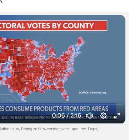
A
ädten (blue, Dems) zu 90% versorgt vom Land (red, Reps)