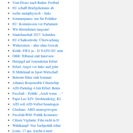
Vom Elsass nach Baden: Freibad
EU schafft Briefgeheimnis ab
rechts metaphysisch – links
Sommerpause: nur für Politiker
EU: Kommission vor Parlament
Wir übernehmen langsam!
Staatshaushalt 2027: Schulden
EU-Chatkontrolle: Überwachung
Widersetzen – aber ohne Gewalt
Kritik: FIFA ja – D NATO EU nein
ÖRR: Tribunal statt Interview
Hetzjagd auf Journalisten Erfurt
Erfurt: Angst vor links und grün
D Mittelmaß in Sport Wirtschaft
Betreute Hitze statt Sommer
Alliance Responsible Citizenship
AfD-Parteitag 4.Juli Erfurt: Beten
Fussball – Politik: „Auch wenn …“
Papst Leo XIV: Drohnenkrieg, KI
AfD soll AfD-Verbot beantragen
Glashaus: ARD unausgewogen
Fussball-WM: Politik Kommerz
Citizen Vigilante: Film nicht in D
Wahlkampf: Nur Sachpolitik lohnt
Louis, 17 ans, lynché à mort