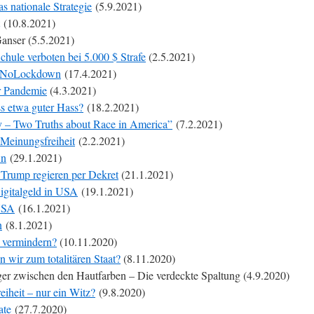
s nationale Strategie
(5.9.2021)
(10.8.2021)
anser (5.5.2021)
hule verboten bei 5.000 $ Strafe
(2.5.2021)
it NoLockdown
(17.4.2021)
r Pandemie
(4.3.2021)
s etwa guter Hass?
(18.2.2021)
y – Two Truths about Race in America”
(7.2.2021)
 Meinungsfreiheit
(2.2.2021)
wn
(29.1.2021)
 Trump regieren per Dekret
(21.1.2021)
Digitalgeld in USA
(19.1.2021)
 USA
(16.1.2021)
n
(8.1.2021)
 vermindern?
(10.11.2020)
wir zum totalitären Staat?
(8.11.2020)
er zwischen den Hautfarben – Die verdeckte Spaltung (4.9.2020)
iheit – nur ein Witz?
(9.8.2020)
ate
(27.7.2020)