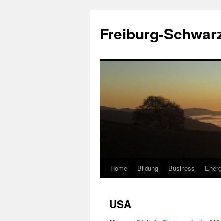
Zum
Inhalt
Freiburg-Schwar
springen
Home
Bildung
Business
Energ
USA