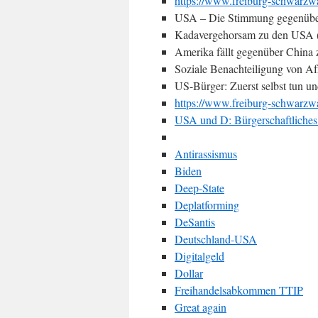
https://www.freiburg-schwarzw
USA – Die Stimmung gegenüber 
Kadavergehorsam zu den USA (
Amerika fällt gegenüber China 
Soziale Benachteiligung von Af
US-Bürger: Zuerst selbst tun un
https://www.freiburg-schwarzwa
USA und D: Bürgerschaftliches
Antirassismus
Biden
Deep-State
Deplatforming
DeSantis
Deutschland-USA
Digitalgeld
Dollar
Freihandelsabkommen TTIP
Great again