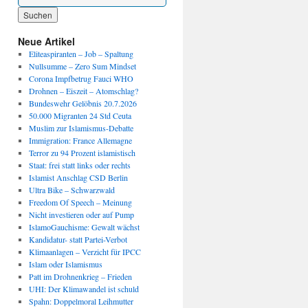
Wenn die Ergebnisse der automatischen Vervollständigung verfügbar sind, benutze die P
Neue Artikel
Eliteaspiranten – Job – Spaltung
Nullsumme – Zero Sum Mindset
Corona Impfbetrug Fauci WHO
Drohnen – Eiszeit – Atomschlag?
Bundeswehr Gelöbnis 20.7.2026
50.000 Migranten 24 Std Ceuta
Muslim zur Islamismus-Debatte
Immigration: France Allemagne
Terror zu 94 Prozent islamistisch
Staat: frei statt links oder rechts
Islamist Anschlag CSD Berlin
Ultra Bike – Schwarzwald
Freedom Of Speech – Meinung
Nicht investieren oder auf Pump
IslamoGauchisme: Gewalt wächst
Kandidatur- statt Partei-Verbot
Klimaanlagen – Verzicht für IPCC
Islam oder Islamismus
Patt im Drohnenkrieg – Frieden
UHI: Der Klimawandel ist schuld
Spahn: Doppelmoral Leihmutter