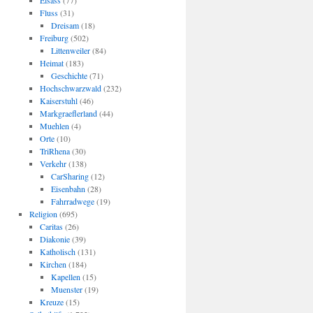
Elsass
(77)
Fluss
(31)
Dreisam
(18)
Freiburg
(502)
Littenweiler
(84)
Heimat
(183)
Geschichte
(71)
Hochschwarzwald
(232)
Kaiserstuhl
(46)
Markgraeflerland
(44)
Muehlen
(4)
Orte
(10)
TriRhena
(30)
Verkehr
(138)
CarSharing
(12)
Eisenbahn
(28)
Fahrradwege
(19)
Religion
(695)
Caritas
(26)
Diakonie
(39)
Katholisch
(131)
Kirchen
(184)
Kapellen
(15)
Muenster
(19)
Kreuze
(15)