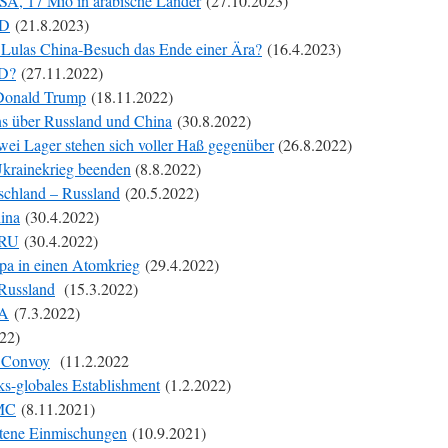
SA, 17 Mio in arabische Länder
(27.10.2023)
 D
(21.8.2023)
Lulas China-Besuch das Ende einer Ära?
(16.4.2023)
 D?
(27.11.2022)
 Donald Trump
(18.11.2022)
ns über Russland und China
(30.8.2022)
zwei Lager stehen sich voller Haß gegenüber
(26.8.2022)
Ukrainekrieg beenden
(8.8.2022)
schland – Russland
(20.5.2022)
ina
(30.4.2022)
-RU
(30.4.2022)
opa in einen Atomkrieg
(29.4.2022)
Russland
(15.3.2022)
SA
(7.3.2022)
22)
r Convoy
(11.2.2022
ks-globales Establishment
(1.2.2022)
PMC
(8.11.2021)
etene Einmischungen
(10.9.2021)