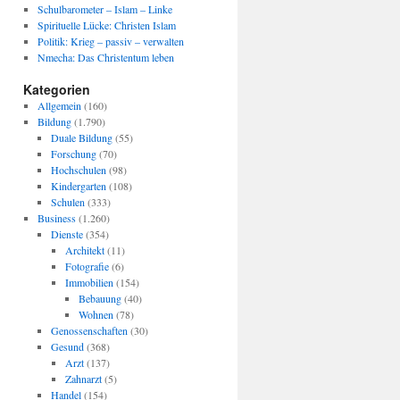
Schulbarometer – Islam – Linke
Spirituelle Lücke: Christen Islam
Politik: Krieg – passiv – verwalten
Nmecha: Das Christentum leben
Kategorien
Allgemein
(160)
Bildung
(1.790)
Duale Bildung
(55)
Forschung
(70)
Hochschulen
(98)
Kindergarten
(108)
Schulen
(333)
Business
(1.260)
Dienste
(354)
Architekt
(11)
Fotografie
(6)
Immobilien
(154)
Bebauung
(40)
Wohnen
(78)
Genossenschaften
(30)
Gesund
(368)
Arzt
(137)
Zahnarzt
(5)
Handel
(154)