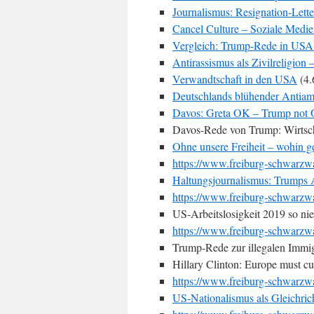
Journalismus: Resignation-Lette
Cancel Culture – Soziale Medi
Vergleich: Trump-Rede in USA 
Antirassismus als Zivilreligion
Verwandtschaft in den USA
(4.
Deutschlands blühender Antiam
Davos: Greta OK – Trump not
Davos-Rede von Trump: Wirtsch
Ohne unsere Freiheit – wohin 
https://www.freiburg-schwarzwa
Haltungsjournalismus: Trumps 
https://www.freiburg-schwarzwa
US-Arbeitslosigkeit 2019 so ni
https://www.freiburg-schwarzwa
Trump-Rede zur illegalen Immi
Hillary Clinton: Europe must cu
https://www.freiburg-schwarzwa
US-Nationalismus als Gleichrich