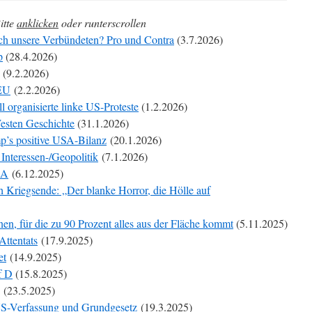
itte
anklicken
oder runterscrollen
och unsere Verbündeten? Pro und Contra
(3.7.2026)
p
(28.4.2026)
(9.2.2026)
 EU
(2.2.2026)
l organisierte linke US-Proteste
(1.2.2026)
Westen Geschichte
(31.1.2026)
p’s positive USA-Bilanz
(20.1.2026)
Interessen-/Geopolitik
(7.1.2026)
SA
(6.12.2025)
Kriegsende: „Der blanke Horror, die Hölle auf
en, für die zu 90 Prozent alles aus der Fläche kommt
(5.11.2025)
Attentats
(17.9.2025)
et
(14.9.2025)
f D
(15.8.2025)
(23.5.2025)
US-Verfassung und Grundgesetz
(19.3.2025)